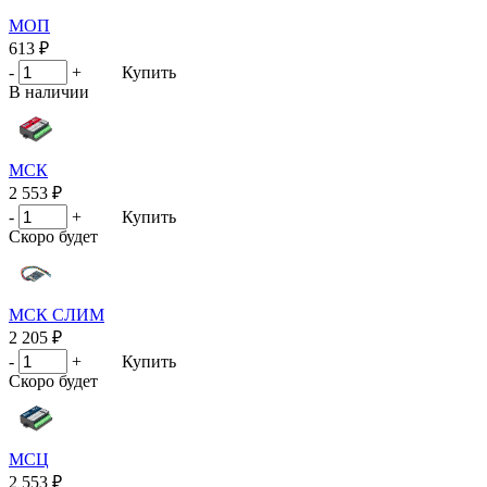
МОП
613 ₽
-
+
Купить
В наличии
МСК
2 553 ₽
-
+
Купить
Скоро будет
МСК СЛИМ
2 205 ₽
-
+
Купить
Скоро будет
МСЦ
2 553 ₽