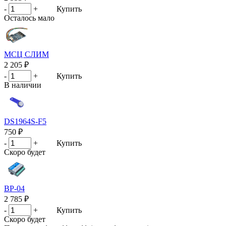
-
+
Купить
Осталось мало
МСЦ СЛИМ
2 205 ₽
-
+
Купить
В наличии
DS1964S-F5
750 ₽
-
+
Купить
Скоро будет
ВР-04
2 785 ₽
-
+
Купить
Скоро будет