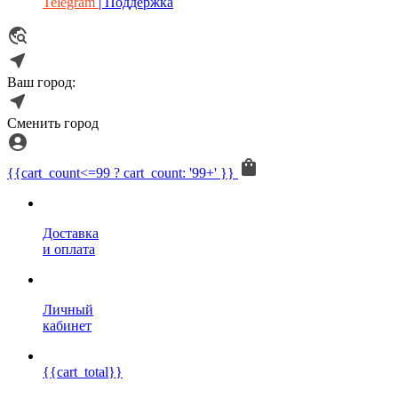
Telegram
| Поддержка
Ваш город:
Сменить город
{{cart_count<=99 ? cart_count: '99+' }}
Доставка
и оплата
Личный
кабинет
{{cart_total}}