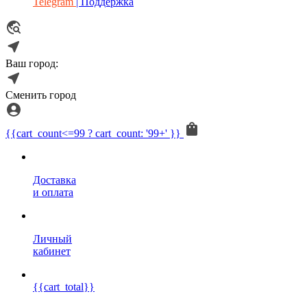
Telegram
| Поддержка
Ваш город:
Сменить город
{{cart_count<=99 ? cart_count: '99+' }}
Доставка
и оплата
Личный
кабинет
{{cart_total}}