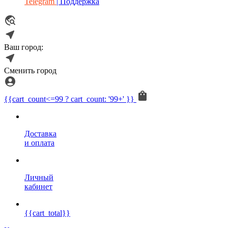
Telegram
| Поддержка
Ваш город:
Сменить город
{{cart_count<=99 ? cart_count: '99+' }}
Доставка
и оплата
Личный
кабинет
{{cart_total}}