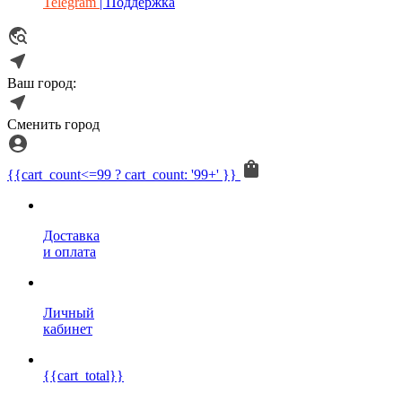
Telegram
| Поддержка
Ваш город:
Сменить город
{{cart_count<=99 ? cart_count: '99+' }}
Доставка
и оплата
Личный
кабинет
{{cart_total}}