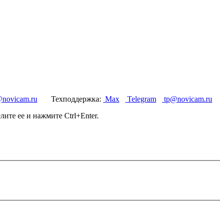
@novicam.ru
Техподдержка:
Max
Telegram
tp@novicam.ru
те ее и нажмите Ctrl+Enter.