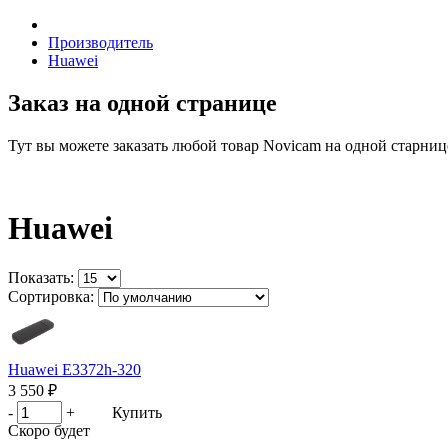
Производитель
Huawei
Заказ на одной странице
Тут вы можете заказать любой товар Novicam на одной старниц
Huawei
Показать:
Сортировка:
Huawei E3372h-320
3 550 ₽
-
+
Купить
Скоро будет