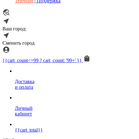
Telegram
| Поддержка
Ваш город:
Сменить город
{{cart_count<=99 ? cart_count: '99+' }}
Доставка
и оплата
Личный
кабинет
{{cart_total}}