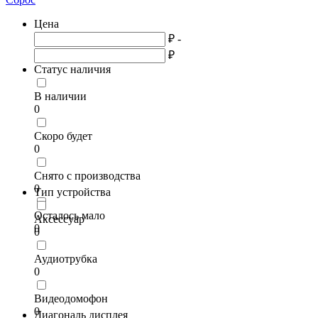
Цена
₽ -
₽
Статус наличия
В наличии
0
Скоро будет
0
Снято с производства
0
Тип устройства
Осталось мало
Аксессуар
0
0
Аудиотрубка
0
Видеодомофон
0
Диагональ дисплея