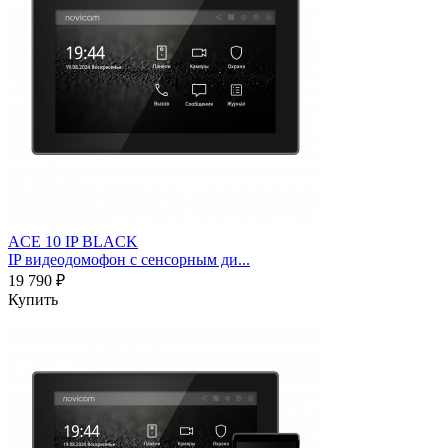
ACE 10 IP BLACK
IP видеодомофон с сенсорным ди...
19 790 ₽
Купить