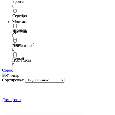
Бронза
0
Серебро
0
Монтаж
Черный
Врезной
0
0
Коричневый
Накладной
0
0
Серый
Под углом
0
0
Сброс
Фильтр
Сортировка:
Домофоны