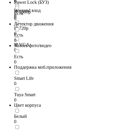
0
Power Lock (БУЗ)
Wiegand вход
IP 1080p
Есть
0
0
0
Детектор движения
IP 720p
0
Есть
0
IP VGA
Запись фото/видео
0
Есть
0
Поддержка моб.приложения
Smart Life
0
Tuya Smart
0
Цвет корпуса
Белый
0