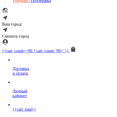
Telegram
| Поддержка
Ваш город:
Сменить город
{{cart_count<=99 ? cart_count: '99+' }}
Доставка
и оплата
Личный
кабинет
{{cart_total}}