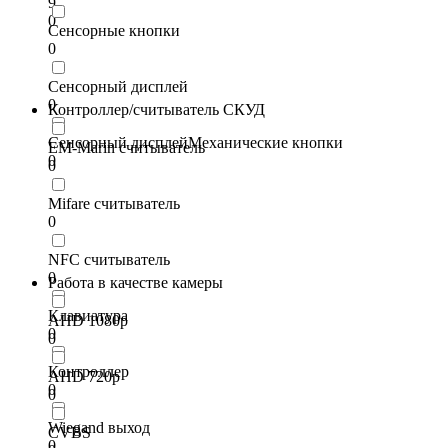
9
0
Сенсорные кнопки
0
Сенсорный дисплей
0
Контроллер/считыватель СКУД
Сенсорный дисплейМеханические кнопки
EM-Marin считыватель
0
0
Mifare считыватель
0
NFC считыватель
0
Работа в качестве камеры
Клавиатура
AHD 1080p
0
0
Контроллер
AHD 720p
0
0
Wiegand выход
CVBS
0