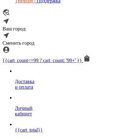
Telegram
| Поддержка
Ваш город:
Сменить город
{{cart_count<=99 ? cart_count: '99+' }}
Доставка
и оплата
Личный
кабинет
{{cart_total}}