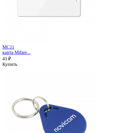
MC11
карта Mifare...
43 ₽
Купить