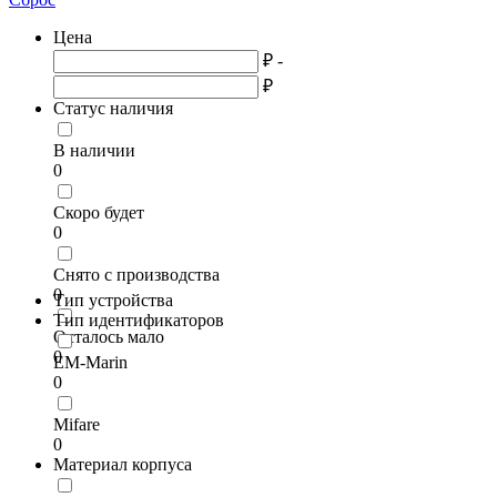
Цена
₽ -
₽
Статус наличия
В наличии
0
Скоро будет
0
Снято с производства
0
Тип устройства
Тип идентификаторов
Осталось мало
0
EM-Marin
0
Mifare
0
Материал корпуса