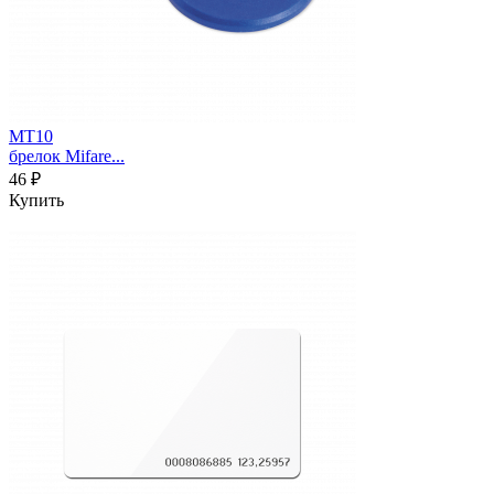
MT10
брелок Mifare...
46 ₽
Купить