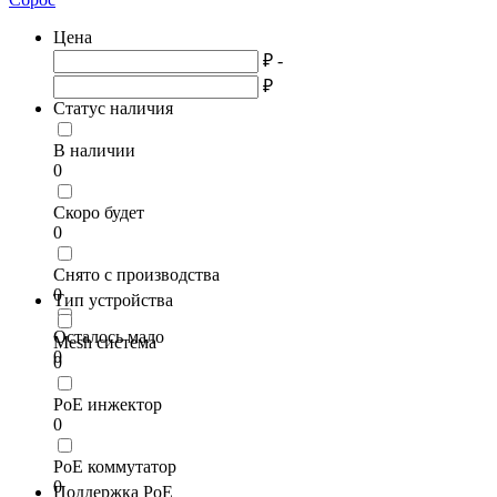
Цена
₽ -
₽
Статус наличия
В наличии
0
Скоро будет
0
Снято с производства
0
Тип устройства
Осталось мало
Mesh система
0
0
PoE инжектор
0
PoE коммутатор
0
Поддержка PoE