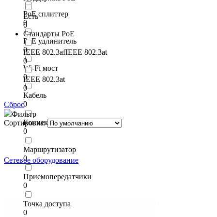
PoE сплиттер
Есть
0
0
Стандарты PoE
PoE удлинитель
0
IEEE 802.3afIEEE 802.3at
0
Wi-Fi мост
0
IEEE 802.3at
0
Кабель
0
Сброс
Фильтр
Коннекторы и разъемы
Сортировка:
0
Маршрутизатор
0
Сетевое оборудование
Приемопередатчики
0
Точка доступа
0