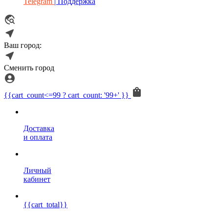
Telegram
| Поддержка
Ваш город:
Сменить город
{{cart_count<=99 ? cart_count: '99+' }}
Доставка
и оплата
Личный
кабинет
{{cart_total}}