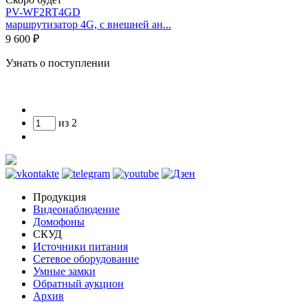
PV-WF2RT4GD
маршрутизатор 4G, с внешней ан...
9 600 ₽
Узнать о поступлении
из
2
Продукция
Видеонаблюдение
Домофоны
СКУД
Источники питания
Сетевое оборудование
Умные замки
Обратный аукцион
Архив