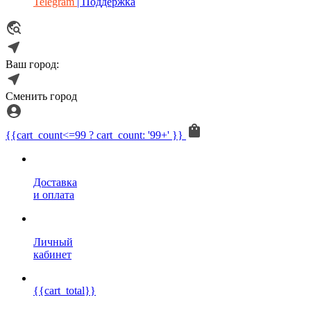
Telegram
| Поддержка
Ваш город:
Сменить город
{{cart_count<=99 ? cart_count: '99+' }}
Доставка
и оплата
Личный
кабинет
{{cart_total}}