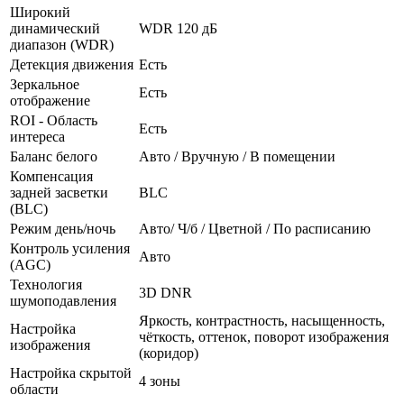
Широкий
динамический
WDR 120 дБ
диапазон (WDR)
Детекция движения
Есть
Зеркальное
Есть
отображение
ROI - Область
Есть
интереса
Баланс белого
Авто / Вручную / В помещении
Компенсация
задней засветки
BLC
(BLC)
Режим день/ночь
Авто/ Ч/б / Цветной / По расписанию
Контроль усиления
Авто
(AGC)
Технология
3D DNR
шумоподавления
Яркость, контрастность, насыщенность,
Настройка
чёткость, оттенок, поворот изображения
изображения
(коридор)
Настройка скрытой
4 зоны
области