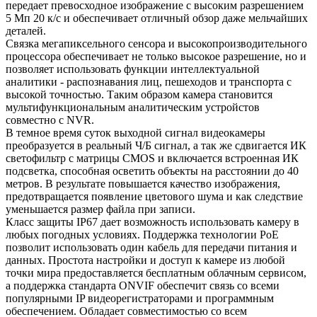
передает превосходное изображение с высоким разрешением
5 Мп 20 к/с и обеспечивает отличный обзор даже мельчайших
деталей.
Связка мегапиксельного сенсора и высокопроизводительного
процессора обеспечивает не только высокое разрешение, но и
позволяет использовать функции интеллектуальной
аналитики - распознавания лиц, пешеходов и транспорта с
высокой точностью. Таким образом камера становится
мультифункциональным аналитическим устройстов
совместно с NVR.
В темное время суток выходной сигнал видеокамеры
преобразуется в реальный Ч/Б сигнал, а так же сдвигается ИК
светофильтр с матрицы CMOS и включается встроенная ИК
подсветка, способная осветить объекты на расстоянии до 40
метров. В результате повышается качество изображения,
предотвращается появление цветового шума и как следствие
уменьшается размер файла при записи.
Класс защиты IP67 дает возможность использовать камеру в
любых погодных условиях. Поддержка технологии РоЕ
позволит использовать один кабель для передачи питания и
данных. Простота настройки и доступ к камере из любой
точки мира предоставляется бесплатным облачным сервисом,
а поддержка стандарта ONVIF обеспечит связь со всеми
популярными IP видеорегистраторами и программным
обеспечением. Обладает совместимостью со всем