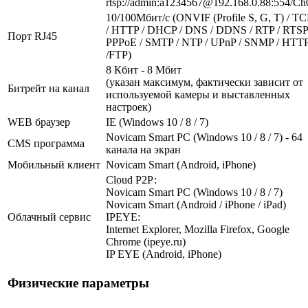
rtsp://admin:a1234567@192.168.0.88:554/Ch
10/100Мбит/c (ONVIF (Profile S, G, T) / TC
/ HTTP / DHCP / DNS / DDNS / RTP / RTSP
Порт RJ45
PPPoE / SMTP / NTP / UPnP / SNMP / HTT
/FTP)
8 Кбит - 8 Мбит
(указан максимум, фактически зависит от
Битрейт на канал
используемой камеры и выставленных
настроек)
WEB браузер
IE (Windows 10 / 8 / 7)
Novicam Smart PC (Windows 10 / 8 / 7) - 64
CMS программа
канала на экран
Мобильный клиент
Novicam Smart (Android, iPhone)
Cloud Р2Р:
Novicam Smart PC (Windows 10 / 8 / 7)
Novicam Smart (Android / iPhone / iPad)
Облачный сервис
IPEYE:
Internet Explorer, Mozilla Firefox, Google
Chrome (ipeye.ru)
IP EYE (Android, iPhone)
Физические параметры