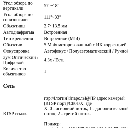
Угол обзора по
57°~18°
вертикали
Угол обзора по
111°~33°
горизонтали
Объективы
2.7~13.5 мм
Автодиафрагма
Встроенная
Тип крепления
Встроенное (М14)
Объектив
5 Mpix моторизованный c ИК коррекцией
Фокусировка
Автофокус / Полуавтоматический / Ручно
Зум Оптический /
4.3х / Есть
Цифровой
Количество
1
объективов
Сеть
rtsp://[логин]:[пароль]@[IP адрес камеры]:
[RTSP порт]/Ch01/X, где
X: 0 - основной поток; 1 - дополнительны
RTSP ссылка
поток; 2 - третий поток.
Пример: