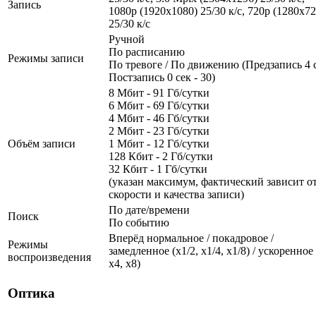
Запись
1080p (1920x1080) 25/30 к/с, 720p (1280х72
25/30 к/с
Ручной
По расписанию
Режимы записи
По тревоге / По движению (Предзапись 4 с
Постзапись 0 сек - 30)
8 Мбит - 91 Гб/сутки
6 Мбит - 69 Гб/сутки
4 Мбит - 46 Гб/сутки
2 Мбит - 23 Гб/сутки
Объём записи
1 Мбит - 12 Гб/сутки
128 Кбит - 2 Гб/сутки
32 Кбит - 1 Гб/сутки
(указан максимум, фактический зависит о
скорости и качества записи)
По дате/времени
Поиск
По событию
Вперёд нормальное / покадровое /
Режимы
замедленное (х1/2, х1/4, x1/8) / ускоренное 
воспроизведения
х4, x8)
Оптика