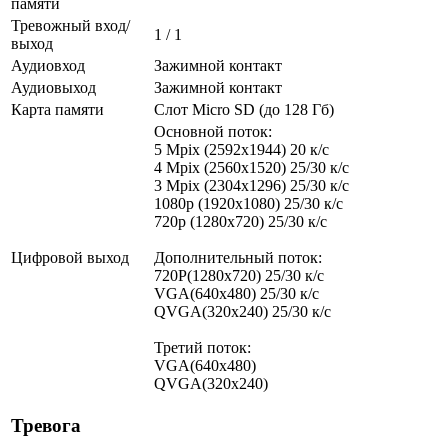
памяти
Тревожный вход/
1 / 1
выход
Аудиовход
Зажимной контакт
Аудиовыход
Зажимной контакт
Карта памяти
Слот Micro SD (до 128 Гб)
Основной поток:
5 Mpix (2592x1944) 20 к/с
4 Mpix (2560x1520) 25/30 к/с
3 Mpix (2304x1296) 25/30 к/с
1080p (1920x1080) 25/30 к/с
720p (1280х720) 25/30 к/с
Цифровой выход
Дополнительный поток:
720P(1280x720) 25/30 к/с
VGA(640x480) 25/30 к/с
QVGA(320x240) 25/30 к/с
Третий поток:
VGA(640x480)
QVGA(320x240)
Тревога