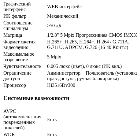
Графический
WEB интерфейс
интерфейс
ИК фильтр
Механический
Соотношение
>50 дБ
сигнал/шум
Матрица
1/2.8" 5 Mpix Прогрессивная CMOS IMX3
Формат сжатия
H.265+ ,H.265, H.264+, H.264 / G.711A,
видео/аудио
G.711U, ADPCM, G.726 (16-40 Кбит\с)
Максимальное
5 Mpix
разрешение
Чувствительность
0.005 люкс (цвет), 0 люкс (ИК вкл.)
Ограничение
Администратор + Пользователь (установк
доступа
прав доступа, ручная блокировка)
Процессор
Hi3516Dv300
Системные возможности
AVPC
(автокомпенсация
Есть
повреждённых
пикселей)
WDR
Есть