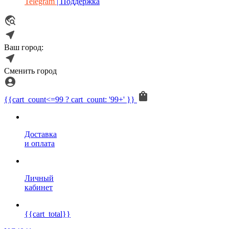
Telegram
| Поддержка
Ваш город:
Сменить город
{{cart_count<=99 ? cart_count: '99+' }}
Доставка
и оплата
Личный
кабинет
{{cart_total}}