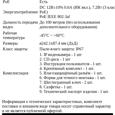
PoE
Есть
DC 12В±10% 0.6А (ИК вкл.), 7.2Вт (3 клас
Энергопотребление
PoE)
PoE IEEE 802.3af
Дальность передачи
До 100 метров (без использования
видео
дополнительного оборудования)
Рабочая
-45°С ~ +60°С
температура
Размеры
ø242.1х87.4 мм (ДхД)
Класс защиты
Пыле-влаго защита: IP67
1. IP видеокамера - 1 шт
2. СD-диск - 1 шт
3. Инструкция пользователя - 1 шт.
4. Крепёжный комплект - 1 шт.
Комплектация
5. Влагозащищённый разъём - 1 шт.
6. Форма для точного монтажа - 1 шт.
7. Шестигранный ключ - 2 шт.
8. Салфетка - 1 шт.
9. Технический паспорт изделия - 1 шт.
Информация о технических характеристиках, комплекте
поставки и внешнем виде товара носит справочный характер
и не является публичной офертой.