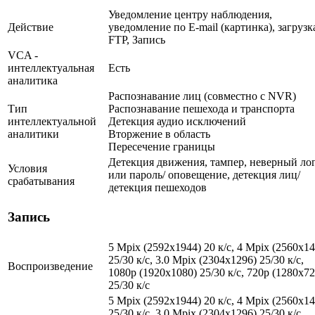
Уведомление центру наблюдения,
Действие
уведомление по E-mail (картинка), загрузк
FTP, Запись
VCA -
интеллектуальная
Есть
аналитика
Распознавание лиц (совместно с NVR)
Тип
Распознавание пешехода и транспорта
интеллектуальной
Детекция аудио исключений
аналитики
Вторжение в область
Пересечение границы
Детекция движения, тампер, неверный ло
Условия
или пароль/ оповещение, детекция лиц/
срабатывания
детекция пешеходов
Запись
5 Mpix (2592x1944) 20 к/с, 4 Mpix (2560x14
25/30 к/с, 3.0 Mpix (2304x1296) 25/30 к/с,
Воспроизведение
1080p (1920x1080) 25/30 к/с, 720p (1280х72
25/30 к/с
5 Mpix (2592x1944) 20 к/с, 4 Mpix (2560x14
25/30 к/с, 3.0 Mpix (2304x1296) 25/30 к/с,