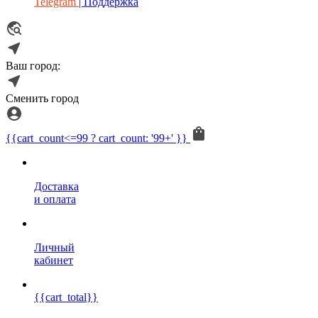
Telegram
| Поддержка
Ваш город:
Сменить город
{{cart_count<=99 ? cart_count: '99+' }}
Доставка
и оплата
Личный
кабинет
{{cart_total}}