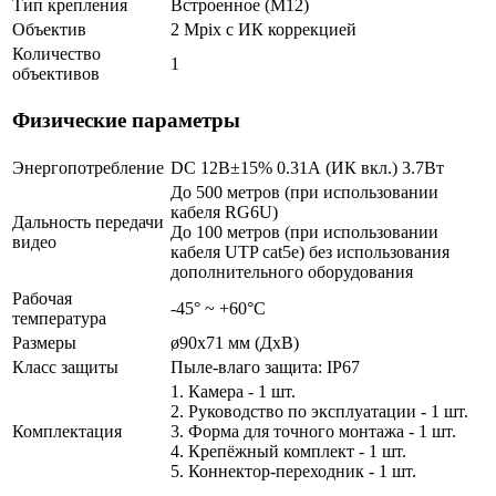
Тип крепления
Встроенное (М12)
Объектив
2 Mpix c ИК коррекцией
Количество
1
объективов
Физические параметры
Энергопотребление
DC 12В±15% 0.31А (ИК вкл.) 3.7Вт
До 500 метров (при использовании
кабеля RG6U)
Дальность передачи
До 100 метров (при использовании
видео
кабеля UTP cat5e) без использования
дополнительного оборудования
Рабочая
-45° ~ +60°С
температура
Размеры
ø90х71 мм (ДхВ)
Класс защиты
Пыле-влаго защита: IP67
1. Камера - 1 шт.
2. Руководство по эксплуатации - 1 шт.
Комплектация
3. Форма для точного монтажа - 1 шт.
4. Крепёжный комплект - 1 шт.
5. Коннектор-переходник - 1 шт.