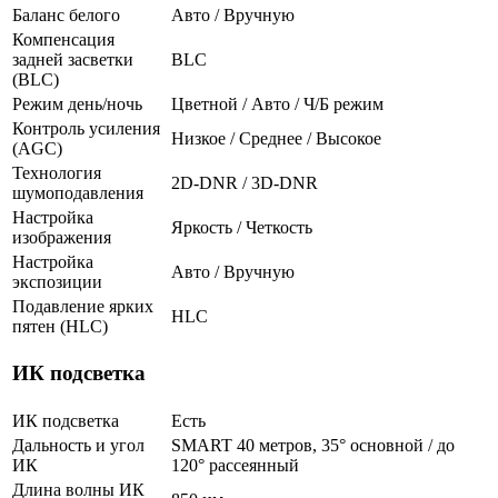
Баланс белого
Авто / Вручную
Компенсация
задней засветки
BLC
(BLC)
Режим день/ночь
Цветной / Авто / Ч/Б режим
Контроль усиления
Низкое / Среднее / Высокое
(AGC)
Технология
2D-DNR / 3D-DNR
шумоподавления
Настройка
Яркость / Четкость
изображения
Настройка
Авто / Вручную
экспозиции
Подавление ярких
HLC
пятен (HLC)
ИК подсветка
ИК подсветка
Есть
Дальность и угол
SMART 40 метров, 35° основной / до
ИК
120° рассеянный
Длина волны ИК