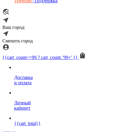
Telegram
| Поддержка
Ваш город:
Сменить город
{{cart_count<=99 ? cart_count: '99+' }}
Доставка
и оплата
Личный
кабинет
{{cart_total}}