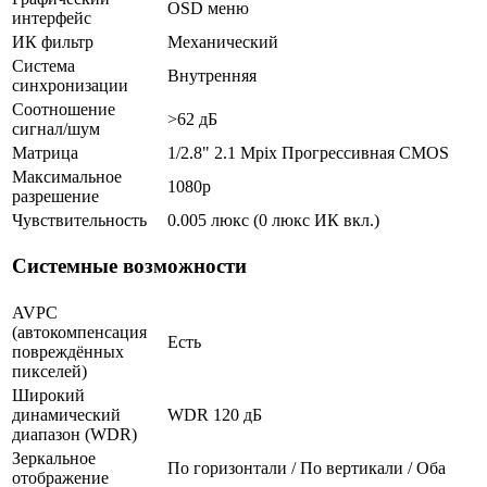
OSD меню
интерфейс
ИК фильтр
Механический
Система
Внутренняя
синхронизации
Соотношение
>62 дБ
сигнал/шум
Матрица
1/2.8" 2.1 Mpix Прогрессивная CMOS
Максимальное
1080p
разрешение
Чувствительность
0.005 люкс (0 люкс ИК вкл.)
Системные возможности
AVPC
(автокомпенсация
Есть
повреждённых
пикселей)
Широкий
динамический
WDR 120 дБ
диапазон (WDR)
Зеркальное
По горизонтали / По вертикали / Оба
отображение