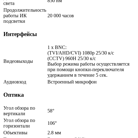
850 нм
света
Продолжительность
работы ИК
20 000 часов
подсветки
Интерфейсы
1 x BNC:
(TVI/AHD/CVI) 1080p 25/30 к/с
(CCTV) 960H 25/30 к/с
Видеовыходы
Выбор режима работы осуществляется
при помощи кнопки-переключателя
удержанием в течение 5 сек.
Аудиовход
Встроенный микрофон
Оптика
Угол обзора по
58°
вертикали
Угол обзора по
106°
горизонтали
Объективы
2.8 мм