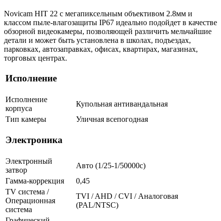
Novicam HIT 22 с мегапиксельным объективом 2.8мм и
классом пыле-влагозащиты IP67 идеально подойдет в качестве
обзорной видеокамеры, позволяющей различить мельчайшие
детали и может быть установлена в школах, подъездах,
парковках, автозаправках, офисах, квартирах, магазинах,
торговых центрах.
Исполнение
Исполнение
Купольная антивандальная
корпуса
Тип камеры
Уличная всепогодная
Электроника
Электронный
Авто (1/25-1/50000c)
затвор
Гамма-коррекция
0,45
TV система /
TVI / AHD / CVI / Аналоговая
Операционная
(PAL/NTSC)
система
Графический