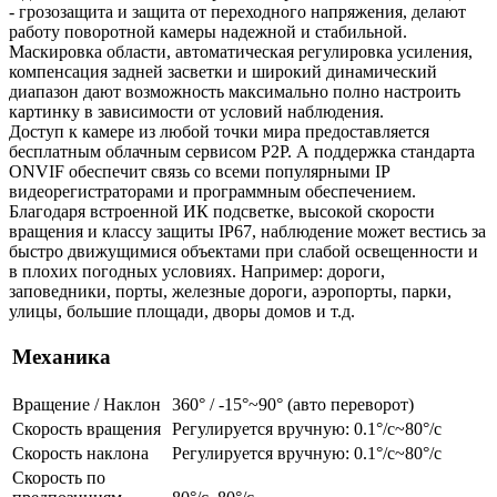
- грозозащита и защита от переходного напряжения, делают
работу поворотной камеры надежной и стабильной.
Маскировка области, автоматическая регулировка усиления,
компенсация задней засветки и широкий динамический
диапазон дают возможность максимально полно настроить
картинку в зависимости от условий наблюдения.
Доступ к камере из любой точки мира предоставляется
бесплатным облачным сервисом P2P. А поддержка стандарта
ONVIF обеспечит связь со всеми популярными IP
видеорегистраторами и программным обеспечением.
Благодаря встроенной ИК подсветке, высокой скорости
вращения и классу защиты IP67, наблюдение может вестись за
быстро движущимися объектами при слабой освещенности и
в плохих погодных условиях. Например: дороги,
заповедники, порты, железные дороги, аэропорты, парки,
улицы, большие площади, дворы домов и т.д.
Механика
Вращение / Наклон
360° / -15°~90° (авто переворот)
Скорость вращения
Регулируется вручную: 0.1°/с~80°/с
Скорость наклона
Регулируется вручную: 0.1°/с~80°/с
Скорость по