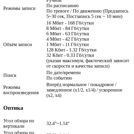
Ручной
По расписанию
Режимы записи
По тревоге / По движению (Предзапись
5~30 сек, Постзапись 5 сек ~ 10 мин)
16 Мбит - 168 Гб/сутки
8 Мбит - 84 Гб/сутки
6 Мбит - 63 Гб/сутки
4 Мбит - 42 Гб/сутки
Объём записи
1 Мбит - 11 Гб/сутки
128 Кбит - 1.32 Гб/сутки
32 Кбит - 0.33 Гб/сутки
(указан максимум, фактический зависит
от скорости и качества записи)
По дате/времени
Поиск
По событию
Вперёд нормальное / покадровое /
Режимы
замедленное (х1/2, х1/4) / ускоренное
воспроизведения
(х2, х4)
Оптика
Угол обзора по
32.4°~1.14°
вертикали
Угол обзора по