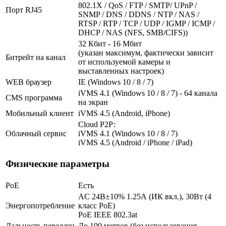
802.1X / QoS / FTP / SMTP/ UPnP /
Порт RJ45
SNMP / DNS / DDNS / NTP / NAS /
RTSP / RTP / TCP / UDP / IGMP / ICMP /
DHCP / NAS (NFS, SMB/CIFS))
32 Кбит - 16 Мбит
(указан максимум, фактически зависит
Битрейт на канал
от используемой камеры и
выставленных настроек)
WEB браузер
IE (Windows 10 / 8 / 7)
iVMS 4.1 (Windows 10 / 8 / 7) - 64 канала
CMS программа
на экран
Мобильный клиент
iVMS 4.5 (Android, iPhone)
Cloud Р2Р:
Облачный сервис
iVMS 4.1 (Windows 10 / 8 / 7)
iVMS 4.5 (Android / iPhone / iPad)
Физические параметры
PoE
Есть
AC 24В±10% 1.25А (ИК вкл.), 30Вт (4
Энергопотребление
класс PoE)
PoE IEEE 802.3at
Дальность передачи
До 100 метров (без использования