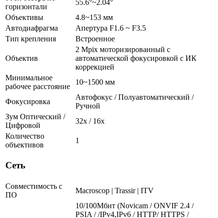
55.6°~2.04°
горизонтали
Объективы
4.8~153 мм
Автодиафрагма
Апертура F1.6 ~ F3.5
Тип крепления
Встроенное
2 Mpix моторизированный с
Объектив
автоматической фокусировкой с ИК
коррекцией
Минимальное
10~1500 мм
рабочее расстояние
Автофокус / Полуавтоматический /
Фокусировка
Ручной
Зум Оптический /
32х / 16x
Цифровой
Количество
1
объективов
Сеть
Совместимость с
Macroscop | Trassir | ITV
ПО
10/100Мбит (Novicam / ONVIF 2.4 /
PSIA / /IPv4,IPv6 / HTTP/ HTTPS /