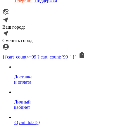
Telegram
| Поддержка
Ваш город:
Сменить город
{{cart_count<=99 ? cart_count: '99+' }}
Доставка
и оплата
Личный
кабинет
{{cart_total}}