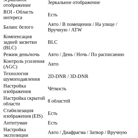
Зеркальное отображение
отображение
ROI - Область
Есть
интереса
Авто / В помещении / На улице /
Баланс белого
Вручную / ATW
Компенсация
задней засветки
BLC
(BLC)
Режим день/ночь
Авто / День / Ночь / По расписанию
Контроль усиления
Авто
(AGC)
Технология
2D-DNR / 3D-DNR
шумоподавления
Настройка
Чёткость
изображения
Настройка скрытой
8 областей
области
Стабилизация
Есть
изображения (EIS)
Антитуман
Есть
Настройка
Авто / Диафрагма / Затвор / Вручную
экспозиции