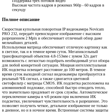
Поддержка трех потоков видео
Высокая частота кадров в режимах 960p - 60 кадров в
секунду
Полное описание
Скоростная купольная поворотная IP видеокамера Novicam
PRO 232, передаёт превосходное изображение с высоким
разрешением 2 Mpix и обеспечивает отличный обзор даже
мельчайших деталей.
Используемая матрица обеспечивает отличную картинку как
в светлое, так и в темное время суток. Мегапиксельный
трансфокаторный объектив 4.8-153мм с зумом 32х дает
возможность с легкостью подобрать необходимый угол обзора
для любой конкретной ситуации. Мощная интеллектуальная
ИК подсветка освещает расстояние до 100 метров. В темное
время суток выходной сигнал видеокамеры преобразуется в
реальный Ч/Б сигнал, а также сдвигается цветовой
светофильтр с матрицы CMOS. ИК подсветка расположена на
алюминиевой подложке, способной быстро отводить тепло,
что значительно продлевает ее срок службы. Автоматическое
переключение камеры в ч/б режим при включении ИК
подсветки, увеличивает чувствительность и разрешение. Это
позволяет получить четкое, детальное изображение не только
в дневное, но и в ночное время. Встроенные системы защиты