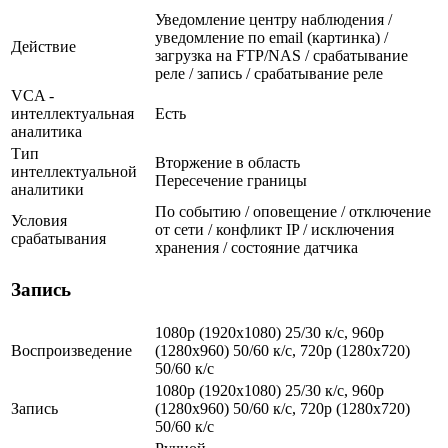
Уведомление центру наблюдения /
уведомление по email (картинка) /
Действие
загрузка на FTP/NAS / срабатывание
реле / запись / срабатывание реле
VCA -
интеллектуальная
Есть
аналитика
Тип
Вторжение в область
интеллектуальной
Пересечение границы
аналитики
По событию / оповещение / отключение
Условия
от сети / конфликт IP / исключения
срабатывания
хранения / состояние датчика
Запись
1080p (1920x1080) 25/30 к/с, 960p
Воспроизведение
(1280х960) 50/60 к/с, 720p (1280х720)
50/60 к/с
1080p (1920x1080) 25/30 к/с, 960p
Запись
(1280х960) 50/60 к/с, 720p (1280х720)
50/60 к/с