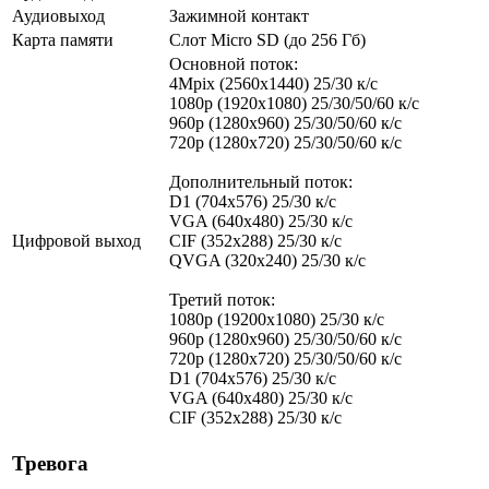
Аудиовыход
Зажимной контакт
Карта памяти
Слот Micro SD (до 256 Гб)
Основной поток:
4Mpix (2560x1440) 25/30 к/с
1080p (1920х1080) 25/30/50/60 к/с
960р (1280х960) 25/30/50/60 к/с
720p (1280х720) 25/30/50/60 к/с
Дополнительный поток:
D1 (704x576) 25/30 к/с
VGA (640x480) 25/30 к/с
Цифровой выход
CIF (352x288) 25/30 к/с
QVGA (320x240) 25/30 к/с
Третий поток:
1080p (19200х1080) 25/30 к/с
960р (1280х960) 25/30/50/60 к/с
720p (1280х720) 25/30/50/60 к/с
D1 (704x576) 25/30 к/с
VGA (640x480) 25/30 к/с
CIF (352x288) 25/30 к/с
Тревога