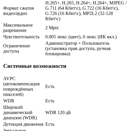
H.265+, H.265, H.264+, H.264+, MJPEG /
Формат сжатия
G.711 (64 Кбит\с), G.722 (16 Кбит\с),
видео/аудио
G.726 (16 Кбит\с), MP2L2 (32-128
Кбит\с)
Максимальное
2 Mpix
разрешение
Чувствительность
0.005 люкс (цвет), 0 люкс (ИК вкл.)
Администратор + Пользователь
Ограничение
(установка прав доступа, ручная
доступа
блокировка)
Системные возможности
AVPC
(автокомпенсация
Есть
повреждённых
пикселей)
WDR
Есть
Широкий
динамический
WDR 120 дБ
диапазон (WDR)
Детекция движения
Есть
Зеркальное