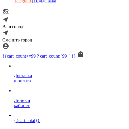
Telegram
| Поддержка
Ваш город:
Сменить город
{{cart_count<=99 ? cart_count: '99+' }}
Доставка
и оплата
Личный
кабинет
{{cart_total}}