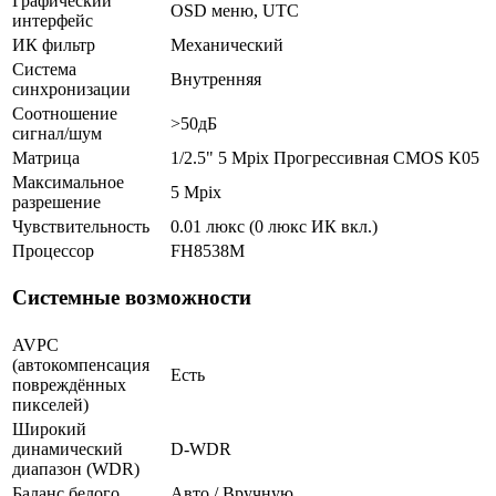
Графический
OSD меню, UTC
интерфейс
ИК фильтр
Механический
Система
Внутренняя
синхронизации
Соотношение
>50дБ
сигнал/шум
Матрица
1/2.5" 5 Mpix Прогрессивная CMOS K05
Максимальное
5 Mpix
разрешение
Чувствительность
0.01 люкс (0 люкс ИК вкл.)
Процессор
FH8538M
Системные возможности
AVPC
(автокомпенсация
Есть
повреждённых
пикселей)
Широкий
динамический
D-WDR
диапазон (WDR)
Баланс белого
Авто / Вручную