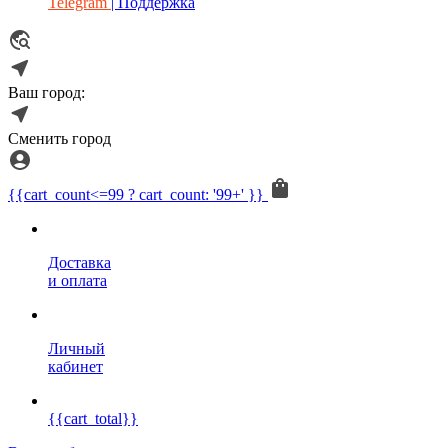
Telegram
| Поддержка
Ваш город:
Сменить город
{{cart_count<=99 ? cart_count: '99+' }}
Доставка
и оплата
Личный
кабинет
{{cart_total}}