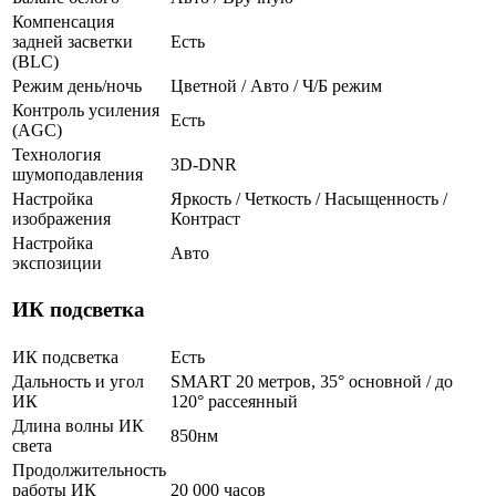
Компенсация
задней засветки
Есть
(BLC)
Режим день/ночь
Цветной / Авто / Ч/Б режим
Контроль усиления
Есть
(AGC)
Технология
3D-DNR
шумоподавления
Настройка
Яркость / Четкость / Насыщенность /
изображения
Контраст
Настройка
Авто
экспозиции
ИК подсветка
ИК подсветка
Есть
Дальность и угол
SMART 20 метров, 35° основной / до
ИК
120° рассеянный
Длина волны ИК
850нм
света
Продолжительность
работы ИК
20 000 часов