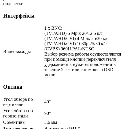
подсветки
Интерфейсы
1 x BNC:
(TVI/AHD) 5 Mpix 20/12.5 к/с
(TVI/AHD/CVI) 4 Mpix 25/30 к/с
(TVI/AHD/CVI) 1080p 25/30 к/с
(CVBS) 960H PAL/NTSC
Видеовыходы
Выбор режима работы осуществляется
при помощи кнопки-переключателя
удержанием в нужном положении в
течение 5 сек или с помощью OSD
меню
Оптика
Угол обзора по
49°
вертикали
Угол обзора по
90°
горизонтали
Объективы
3.6 мм
Тип крепления
Встроенное (М12)