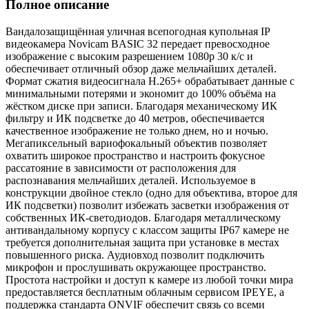
Полное описание
Вандалозащищённая уличная всепогодная купольная IP
видеокамера Novicam BASIC 32 передает превосходное
изображение с высоким разрешением 1080p 30 к/с и
обеспечивает отличный обзор даже мельчайших деталей.
Формат сжатия видеосигнала H.265+ обрабатывает данные с
минимальными потерями и экономит до 100% объёма на
жёстком диске при записи. Благодаря механическому ИК
фильтру и ИК подсветке до 40 метров, обеспечивается
качественное изображение не только днем, но и ночью.
Мегапиксельный вариофокальный объектив позволяет
охватить широкое пространство и настроить фокусное
рассатояние в зависимости от расположения для
распознавания мельчайших деталей. Используемое в
конструкции двойное стекло (одно для объектива, второе для
ИК подсветки) позволит избежать засветки изображения от
собственных ИК-светодиодов. Благодаря металлическому
антивандальному корпусу с классом защиты IP67 камере не
требуется дополнительная защита при установке в местах
повышенного риска. Аудиовход позволит подключить
микрофон и прослушивать окружающее пространство.
Простота настройки и доступ к камере из любой точки мира
предоставляется бесплатным облачным сервисом IPEYE, а
поддержка стандарта ONVIF обеспечит связь со всеми