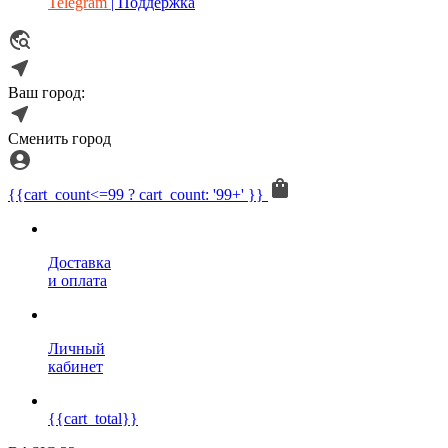
Telegram
| Поддержка
Ваш город:
Сменить город
{{cart_count<=99 ? cart_count: '99+' }}
Доставка
и оплата
Личный
кабинет
{{cart_total}}