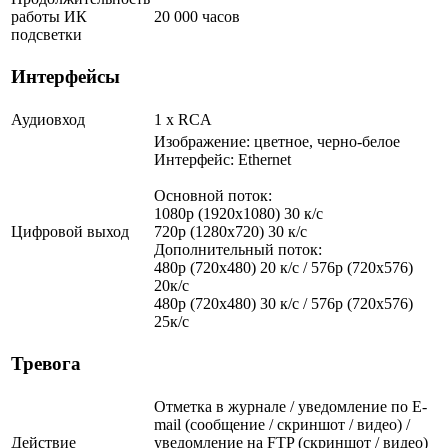
работы ИК
20 000 часов
подсветки
Интерфейсы
Аудиовход
1 х RCA
Изображение: цветное, черно-белое
Интерфейс: Ethernet
Основной поток:
1080p (1920x1080) 30 к/с
Цифровой выход
720p (1280x720) 30 к/с
Дополнительный поток:
480p (720x480) 20 к/с / 576p (720x576)
20к/с
480p (720x480) 30 к/с / 576p (720x576)
25к/с
Тревога
Отметка в журнале / уведомление по E-
mail (сообщение / скриншот / видео) /
Действие
уведомление на FTP (скриншот / видео)