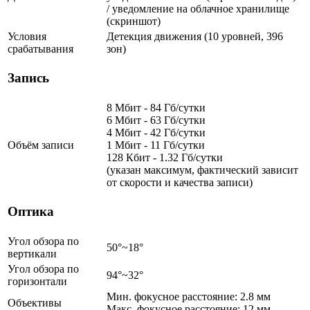
/ уведомление на облачное хранилище
(скриншот)
Условия
Детекция движения (10 уровней, 396
срабатывания
зон)
Запись
8 Мбит - 84 Гб/сутки
6 Мбит - 63 Гб/сутки
4 Мбит - 42 Гб/сутки
Объём записи
1 Мбит - 11 Гб/сутки
128 Кбит - 1.32 Гб/сутки
(указан максимум, фактический зависит
от скорости и качества записи)
Оптика
Угол обзора по
50°~18°
вертикали
Угол обзора по
94°~32°
горизонтали
Мин. фокусное расстояние: 2.8 мм
Объективы
Макс. фокусное расстояние: 12 мм