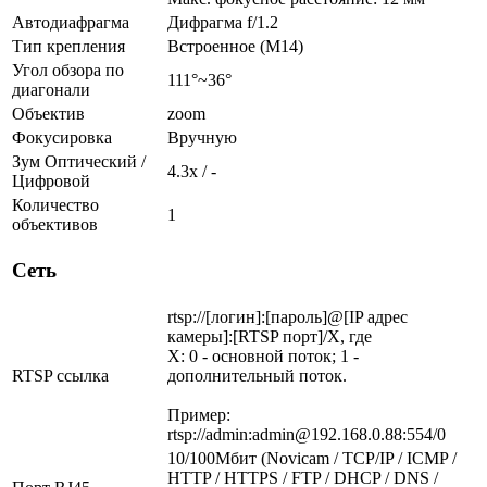
Автодиафрагма
Дифрагма f/1.2
Тип крепления
Встроенное (M14)
Угол обзора по
111°~36°
диагонали
Объектив
zoom
Фокусировка
Вручную
Зум Оптический /
4.3х / -
Цифровой
Количество
1
объективов
Сеть
rtsp://[логин]:[пароль]@[IP адрес
камеры]:[RTSP порт]/X, где
X: 0 - основной поток; 1 -
RTSP ссылка
дополнительный поток.
Пример:
rtsp://admin:admin@192.168.0.88:554/0
10/100Мбит (Novicam / TCP/IP / ICMP /
HTTP / HTTPS / FTP / DHCP / DNS /