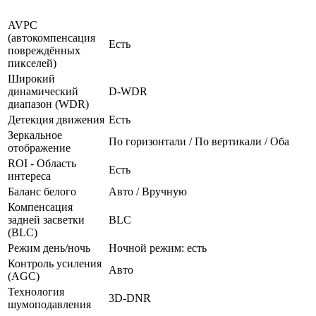
AVPC
(автокомпенсация
Есть
повреждённых
пикселей)
Широкий
динамический
D-WDR
диапазон (WDR)
Детекция движения
Есть
Зеркальное
По горизонтали / По вертикали / Оба
отображение
ROI - Область
Есть
интереса
Баланс белого
Авто / Вручную
Компенсация
задней засветки
BLC
(BLC)
Режим день/ночь
Ночной режим: есть
Контроль усиления
Авто
(AGC)
Технология
3D-DNR
шумоподавления