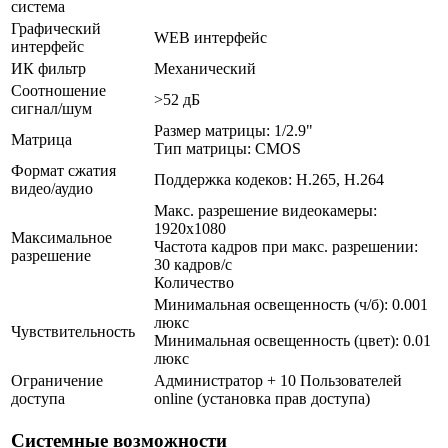
система
Графический
WEB интерфейс
интерфейс
ИК фильтр
Механический
Соотношение
>52 дБ
сигнал/шум
Размер матрицы: 1/2.9"
Матрица
Тип матрицы: CMOS
Формат сжатия
Поддержка кодеков: H.265, H.264
видео/аудио
Макс. разрешение видеокамеры:
1920x1080
Максимальное
Частота кадров при макс. разрешении:
разрешение
30 кадров/с
Количество
Минимальная освещенность (ч/б): 0.001
люкс
Чувствительность
Минимальная освещенность (цвет): 0.01
люкс
Ограничение
Администратор + 10 Пользователей
доступа
online (установка прав доступа)
Системные возможности