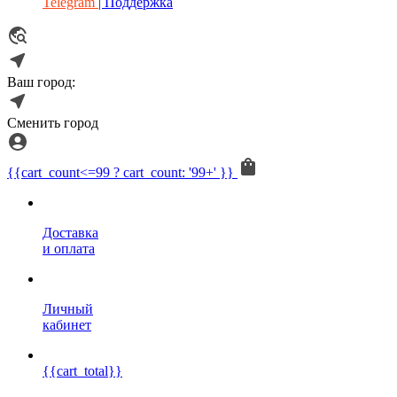
Telegram
| Поддержка
Ваш город:
Сменить город
{{cart_count<=99 ? cart_count: '99+' }}
Доставка
и оплата
Личный
кабинет
{{cart_total}}