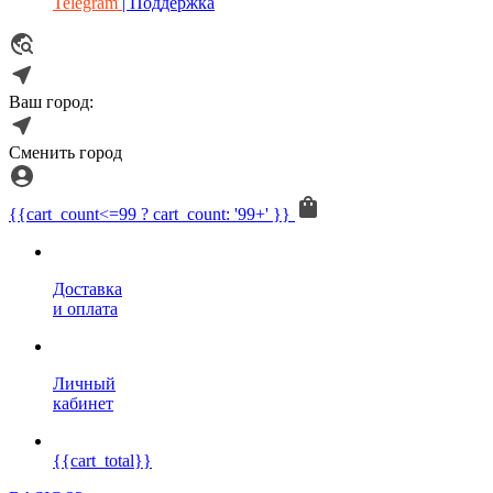
Telegram
| Поддержка
Ваш город:
Сменить город
{{cart_count<=99 ? cart_count: '99+' }}
Доставка
и оплата
Личный
кабинет
{{cart_total}}