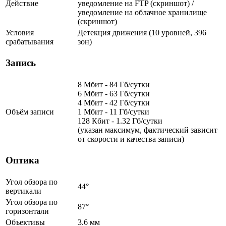
Действие
уведомление на FTP (скриншот) /
уведомление на облачное хранилище
(скриншот)
Условия
Детекция движения (10 уровней, 396
срабатывания
зон)
Запись
8 Мбит - 84 Гб/сутки
6 Мбит - 63 Гб/сутки
4 Мбит - 42 Гб/сутки
Объём записи
1 Мбит - 11 Гб/сутки
128 Кбит - 1.32 Гб/сутки
(указан максимум, фактический зависит
от скорости и качества записи)
Оптика
Угол обзора по
44°
вертикали
Угол обзора по
87°
горизонтали
Объективы
3.6 мм