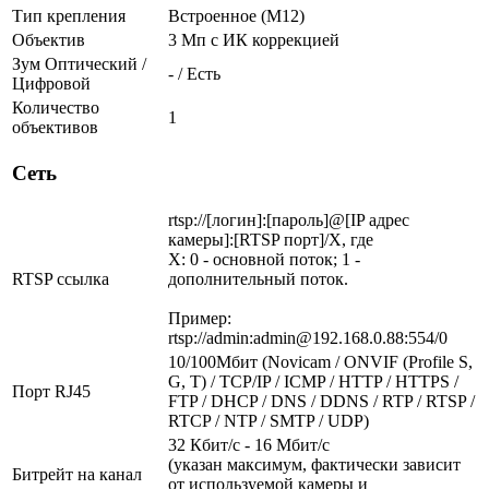
Тип крепления
Встроенное (М12)
Объектив
3 Мп c ИК коррекцией
Зум Оптический /
- / Есть
Цифровой
Количество
1
объективов
Сеть
rtsp://[логин]:[пароль]@[IP адрес
камеры]:[RTSP порт]/X, где
X: 0 - основной поток; 1 -
RTSP ссылка
дополнительный поток.
Пример:
rtsp://admin:admin@192.168.0.88:554/0
10/100Мбит (Novicam / ONVIF (Profile S,
G, T) / TCP/IP / ICMP / HTTP / HTTPS /
Порт RJ45
FTP / DHCP / DNS / DDNS / RTP / RTSP /
RTCP / NTP / SMTP / UDP)
32 Кбит/с - 16 Мбит/с
(указан максимум, фактически зависит
Битрейт на канал
от используемой камеры и