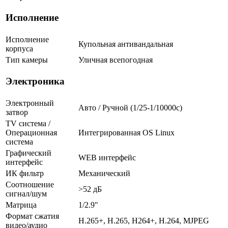
Исполнение
Исполнение
Купольная антивандальная
корпуса
Тип камеры
Уличная всепогодная
Электроника
Электронный
Авто / Ручной (1/25-1/10000c)
затвор
TV система /
Операционная
Интегрированная OS Linux
система
Графический
WEB интерфейс
интерфейс
ИК фильтр
Механический
Соотношение
>52 дБ
сигнал/шум
Матрица
1/2.9"
Формат сжатия
H.265+, H.265, H264+, H.264, MJPEG
видео/аудио