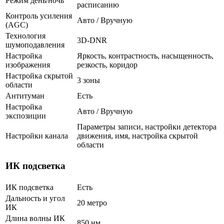
Режим день/ночь
расписанию
Контроль усиления
Авто / Вручную
(AGC)
Технология
3D-DNR
шумоподавления
Настройка
Яркость, контрастность, насыщенность,
изображения
резкость, коридор
Настройка скрытой
3 зоны
области
Антитуман
Есть
Настройка
Авто / Вручную
экспозиции
Параметры записи, настройки детектора
Настройки канала
движения, имя, настройка скрытой
области
ИК подсветка
ИК подсветка
Есть
Дальность и угол
20 метро
ИК
Длина волны ИК
850 нм