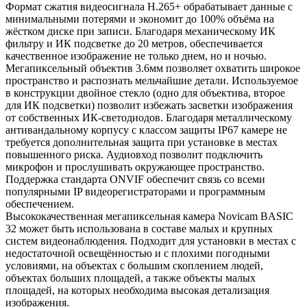
Формат сжатия видеосигнала H.265+ обрабатывает данные с
минимальными потерями и экономит до 100% объёма на
жёстком диске при записи. Благодаря механическому ИК
фильтру и ИК подсветке до 20 метров, обеспечивается
качественное изображение не только днем, но и ночью.
Мегапиксельный объектив 3.6мм позволяет охватить широкое
пространство и распознать мельчайшие детали. Используемое
в конструкции двойное стекло (одно для объектива, второе
для ИК подсветки) позволит избежать засветки изображения
от собственных ИК-светодиодов. Благодаря металлическому
антивандальному корпусу с классом защиты IP67 камере не
требуется дополнительная защита при установке в местах
повышенного риска. Аудиовход позволит подключить
микрофон и прослушивать окружающее пространство.
Поддержка стандарта ONVIF обеспечит связь со всеми
популярными IP видеорегистраторами и программным
обеспечением.
Высококачественная мегапиксельная камера Novicam BASIC
32 может быть использована в составе малых и крупных
систем видеонаблюдения. Подходит для установки в местах с
недостаточной освещённостью и с плохими погодными
условиями, на объектах с большим скоплением людей,
объектах больших площадей, а также объекты малых
площадей, на которых необходима высокая детализация
изображения.