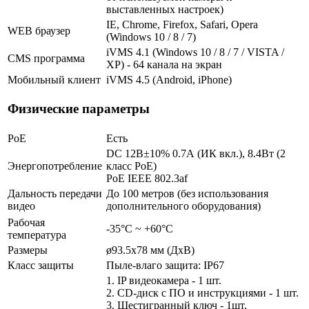
выставленных настроек)
IE, Chrome, Firefox, Safari, Opera
WEB браузер
(Windows 10 / 8 / 7)
iVMS 4.1 (Windows 10 / 8 / 7 / VISTA /
CMS программа
XP) - 64 канала на экран
Мобильный клиент
iVMS 4.5 (Android, iPhone)
Физические параметры
PoE
Есть
DC 12В±10% 0.7А (ИК вкл.), 8.4Вт (2
Энергопотребление
класс PoE)
PoE IEEE 802.3af
Дальность передачи
До 100 метров (без использования
видео
дополнительного оборудования)
Рабочая
-35°С ~ +60°С
температура
Размеры
ø93.5x78 мм (ДхВ)
Класс защиты
Пыле-влаго защита: IP67
1. IP видеокамера - 1 шт.
2. СD-диск с ПО и инструкциями - 1 шт.
3. Шестигранный ключ - 1шт.