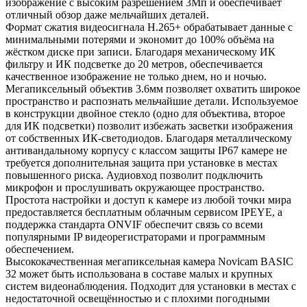
изображение с высоким разрешением 3Мп и обеспечивает
отличный обзор даже мельчайших деталей.
Формат сжатия видеосигнала H.265+ обрабатывает данные с
минимальными потерями и экономит до 100% объёма на
жёстком диске при записи. Благодаря механическому ИК
фильтру и ИК подсветке до 20 метров, обеспечивается
качественное изображение не только днем, но и ночью.
Мегапиксельный объектив 3.6мм позволяет охватить широкое
пространство и распознать мельчайшие детали. Используемое
в конструкции двойное стекло (одно для объектива, второе
для ИК подсветки) позволит избежать засветки изображения
от собственных ИК-светодиодов. Благодаря металлическому
антивандальному корпусу с классом защиты IP67 камере не
требуется дополнительная защита при установке в местах
повышенного риска. Аудиовход позволит подключить
микрофон и прослушивать окружающее пространство.
Простота настройки и доступ к камере из любой точки мира
предоставляется бесплатным облачным сервисом IPEYE, а
поддержка стандарта ONVIF обеспечит связь со всеми
популярными IP видеорегистраторами и программным
обеспечением.
Высококачественная мегапиксельная камера Novicam BASIC
32 может быть использована в составе малых и крупных
систем видеонаблюдения. Подходит для установки в местах с
недостаточной освещённостью и с плохими погодными