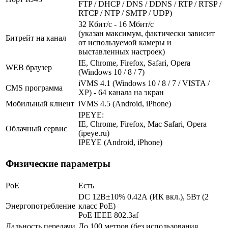
FTP / DHCP / DNS / DDNS / RTP / RTSP /
RTCP / NTP / SMTP / UDP)
32 Кбит/с - 16 Мбит/с
(указан максимум, фактически зависит
Битрейт на канал
от используемой камеры и
выставленных настроек)
IE, Chrome, Firefox, Safari, Opera
WEB браузер
(Windows 10 / 8 / 7)
iVMS 4.1 (Windows 10 / 8 / 7 / VISTA /
CMS программа
XP) - 64 канала на экран
Мобильный клиент
iVMS 4.5 (Android, iPhone)
IPEYE:
IE, Chrome, Firefox, Mac Safari, Opera
Облачный сервис
(ipeye.ru)
IPEYE (Android, iPhone)
Физические параметры
PoE
Есть
DC 12В±10% 0.42А (ИК вкл.), 5Вт (2
Энергопотребление
класс PoE)
PoE IEEE 802.3af
Дальность передачи
До 100 метров (без использования