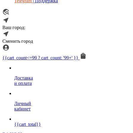
Telegram
| Поддержка
Ваш город:
Сменить город
{{cart_count<=99 ? cart_count: '99+' }}
Доставка
и оплата
Личный
кабинет
{{cart_total}}