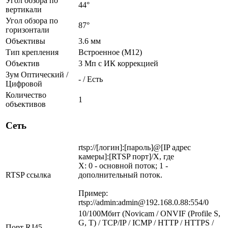
Угол обзора по
44°
вертикали
Угол обзора по
87°
горизонтали
Объективы
3.6 мм
Тип крепления
Встроенное (М12)
Объектив
3 Мп c ИК коррекцией
Зум Оптический /
- / Есть
Цифровой
Количество
1
объективов
Сеть
rtsp://[логин]:[пароль]@[IP адрес
камеры]:[RTSP порт]/X, где
X: 0 - основной поток; 1 -
RTSP ссылка
дополнительный поток.
Пример:
rtsp://admin:admin@192.168.0.88:554/0
10/100Мбит (Novicam / ONVIF (Profile S,
G, T) / TCP/IP / ICMP / HTTP / HTTPS /
Порт RJ45