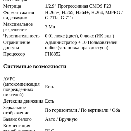
Матрица
1/2.9" Прогрессивная CMOS F23
Формат сжатия
H.265+, H.265, H264+, H.264, MJPEG /
видео/аудио
G.711a, G.711u
Максимальное
3 Мп
разрешение
Чувствительность
0.01 люкс (цвет), 0 люкс (ИК вкл.)
Ограничение
Администратор + 10 Пользователей
доступа
online (установка прав доступа)
Процессор
FH8852
Системные возможности
AVPC
(автокомпенсация
Есть
повреждённых
пикселей)
Детекция движения
Есть
Зеркальное
По горизонтали / По вертикали / Оба
отображение
Баланс белого
Авто / Вручную
Компенсация
задней засветки
BLC