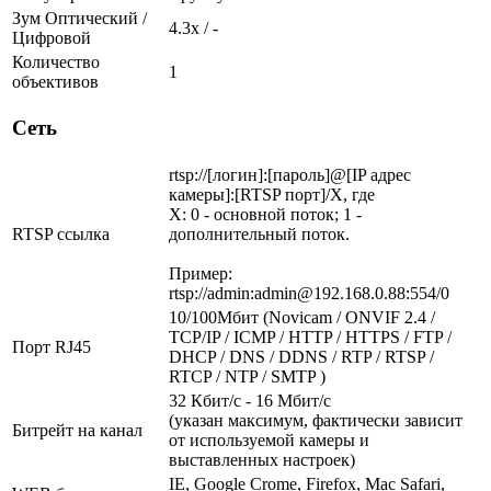
Зум Оптический /
4.3х / -
Цифровой
Количество
1
объективов
Сеть
rtsp://[логин]:[пароль]@[IP адрес
камеры]:[RTSP порт]/X, где
X: 0 - основной поток; 1 -
RTSP ссылка
дополнительный поток.
Пример:
rtsp://admin:admin@192.168.0.88:554/0
10/100Мбит (Novicam / ONVIF 2.4 /
TCP/IP / ICMP / HTTP / HTTPS / FTP /
Порт RJ45
DHCP / DNS / DDNS / RTP / RTSP /
RTCP / NTP / SMTP )
32 Кбит/с - 16 Мбит/с
(указан максимум, фактически зависит
Битрейт на канал
от используемой камеры и
выставленных настроек)
IE, Google Crome, Firefox, Mac Safari,