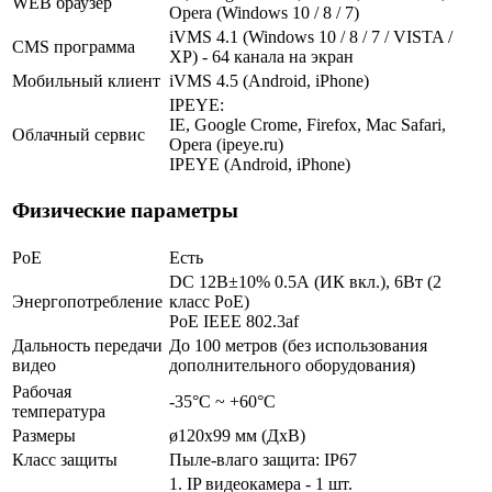
WEB браузер
Opera (Windows 10 / 8 / 7)
iVMS 4.1 (Windows 10 / 8 / 7 / VISTA /
CMS программа
XP) - 64 канала на экран
Мобильный клиент
iVMS 4.5 (Android, iPhone)
IPEYE:
IE, Google Crome, Firefox, Mac Safari,
Облачный сервис
Opera (ipeye.ru)
IPEYE (Android, iPhone)
Физические параметры
PoE
Есть
DC 12В±10% 0.5А (ИК вкл.), 6Вт (2
Энергопотребление
класс PoE)
PoE IEEE 802.3af
Дальность передачи
До 100 метров (без использования
видео
дополнительного оборудования)
Рабочая
-35°С ~ +60°С
температура
Размеры
ø120x99 мм (ДхВ)
Класс защиты
Пыле-влаго защита: IP67
1. IP видеокамера - 1 шт.