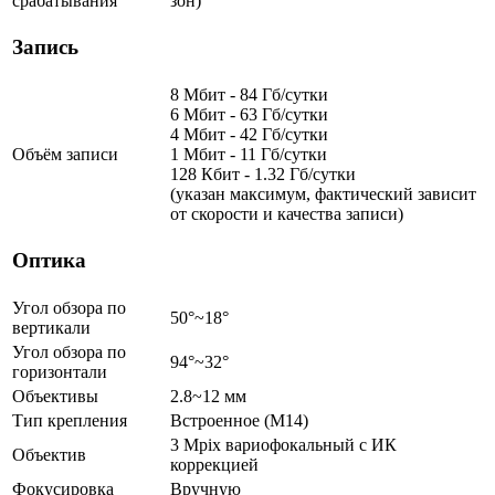
срабатывания
зон)
Запись
8 Мбит - 84 Гб/сутки
6 Мбит - 63 Гб/сутки
4 Мбит - 42 Гб/сутки
Объём записи
1 Мбит - 11 Гб/сутки
128 Кбит - 1.32 Гб/сутки
(указан максимум, фактический зависит
от скорости и качества записи)
Оптика
Угол обзора по
50°~18°
вертикали
Угол обзора по
94°~32°
горизонтали
Объективы
2.8~12 мм
Тип крепления
Встроенное (M14)
3 Mpix вариофокальный c ИК
Объектив
коррекцией
Фокусировка
Вручную