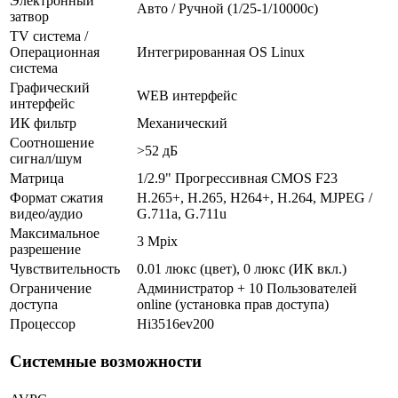
Электронный
Авто / Ручной (1/25-1/10000c)
затвор
TV система /
Операционная
Интегрированная OS Linux
система
Графический
WEB интерфейс
интерфейс
ИК фильтр
Механический
Соотношение
>52 дБ
сигнал/шум
Матрица
1/2.9" Прогрессивная CMOS F23
Формат сжатия
H.265+, H.265, H264+, H.264, MJPEG /
видео/аудио
G.711a, G.711u
Максимальное
3 Mpix
разрешение
Чувствительность
0.01 люкс (цвет), 0 люкс (ИК вкл.)
Ограничение
Администратор + 10 Пользователей
доступа
online (установка прав доступа)
Процессор
Hi3516ev200
Системные возможности