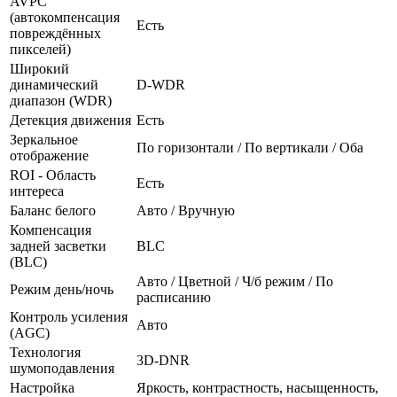
AVPC
(автокомпенсация
Есть
повреждённых
пикселей)
Широкий
динамический
D-WDR
диапазон (WDR)
Детекция движения
Есть
Зеркальное
По горизонтали / По вертикали / Оба
отображение
ROI - Область
Есть
интереса
Баланс белого
Авто / Вручную
Компенсация
задней засветки
BLC
(BLC)
Авто / Цветной / Ч/б режим / По
Режим день/ночь
расписанию
Контроль усиления
Авто
(AGC)
Технология
3D-DNR
шумоподавления
Настройка
Яркость, контрастность, насыщенность,