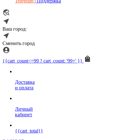
Telegram
| Поддержка
Ваш город:
Сменить город
{{cart_count<=99 ? cart_count: '99+' }}
Доставка
и оплата
Личный
кабинет
{{cart_total}}