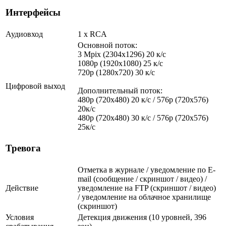
Интерфейсы
Аудиовход
1 х RCA
Основной поток:
3 Mpix (2304x1296) 20 к/с
1080p (1920x1080) 25 к/с
720p (1280x720) 30 к/с
Цифровой выход
Дополнительный поток:
480p (720x480) 20 к/с / 576p (720x576)
20к/с
480p (720x480) 30 к/с / 576p (720x576)
25к/с
Тревога
Отметка в журнале / уведомление по E-
mail (сообщение / скриншот / видео) /
Действие
уведомление на FTP (скриншот / видео)
/ уведомление на облачное хранилище
(скриншот)
Условия
Детекция движения (10 уровней, 396