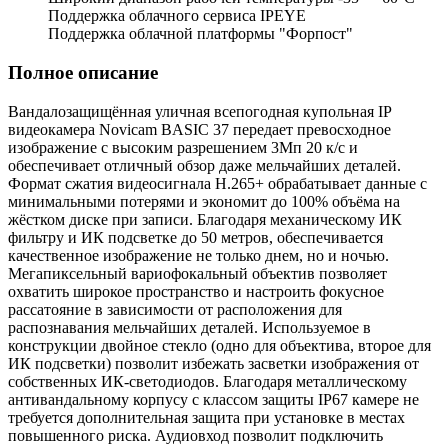
Поддержка облачного сервиса IPEYE
Поддержка облачной платформы "Форпост"
Полное описание
Вандалозащищённая уличная всепогодная купольная IP
видеокамера Novicam BASIC 37 передает превосходное
изображение с высоким разрешением 3Мп 20 к/с и
обеспечивает отличный обзор даже мельчайших деталей.
Формат сжатия видеосигнала H.265+ обрабатывает данные с
минимальными потерями и экономит до 100% объёма на
жёстком диске при записи. Благодаря механическому ИК
фильтру и ИК подсветке до 50 метров, обеспечивается
качественное изображение не только днем, но и ночью.
Мегапиксельный вариофокальный объектив позволяет
охватить широкое пространство и настроить фокусное
рассатояние в зависимости от расположения для
распознавания мельчайших деталей. Используемое в
конструкции двойное стекло (одно для объектива, второе для
ИК подсветки) позволит избежать засветки изображения от
собственных ИК-светодиодов. Благодаря металлическому
антивандальному корпусу с классом защиты IP67 камере не
требуется дополнительная защита при установке в местах
повышенного риска. Аудиовход позволит подключить