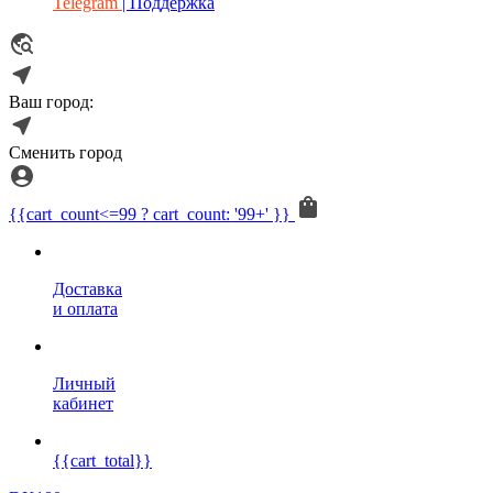
Telegram
| Поддержка
Ваш город:
Сменить город
{{cart_count<=99 ? cart_count: '99+' }}
Доставка
и оплата
Личный
кабинет
{{cart_total}}