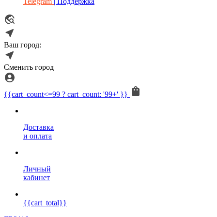
Telegram
| Поддержка
Ваш город:
Сменить город
{{cart_count<=99 ? cart_count: '99+' }}
Доставка
и оплата
Личный
кабинет
{{cart_total}}