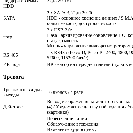
поддерживаемых
2 (до 20 Тб)
HDD
2 x SATA 3,5" до 20Тб:
SATA
HDD - основное хранение данных / S.M.A.R
общая ёмкость, доступная ёмкость
2 x USB 2.0:
Flash - архивирование обновление ПО, ко
USB
статус, ёмкость
Мышь - управление видеорегистратором (
1 x RS485 (Pelco-D, Pelco-P - 2400, 4800, 9
RS-485
57600, 115200 бит/с)
ИК порт
ИК-сенсор на передней панели (пульт в к
Тревога
Тревожные входы /
16 входов / 4 реле
выходы
Вывод изображения на монитор / Сигнал 
Действие
(4) / Уведомление центру наблюдения / У
(картинка)
Пересечение линии,
Обнаружение вторжения,
Изменение аудиосцены,