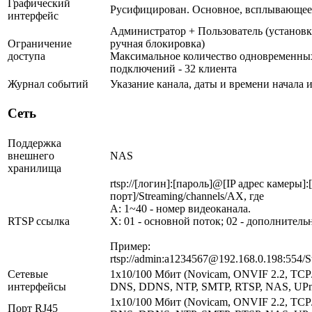
Графический
Русифицирован. Основное, всплывающее
интерфейс
Администратор + Пользователь (установк
Ограничение
ручная блокировка)
доступа
Максимальное количество одновременны
подключений - 32 клиента
Журнал событий
Указание канала, даты и времени начала 
Сеть
Поддержка
внешнего
NAS
хранилища
rtsp://[логин]:[пароль]@[IP адрес камеры]
порт]/Streaming/channels/AX, где
A: 1~40 - номер видеоканала.
RTSP ссылка
X: 01 - основной поток; 02 - дополнитель
Пример:
rtsp://admin:a1234567@192.168.0.198:554/S
Сетевые
1х10/100 Мбит (Novicam, ONVIF 2.2, TCP
интерфейсы
DNS, DDNS, NTP, SMTP, RTSP, NAS, UPn
1х10/100 Мбит (Novicam, ONVIF 2.2, TCP
Порт RJ45