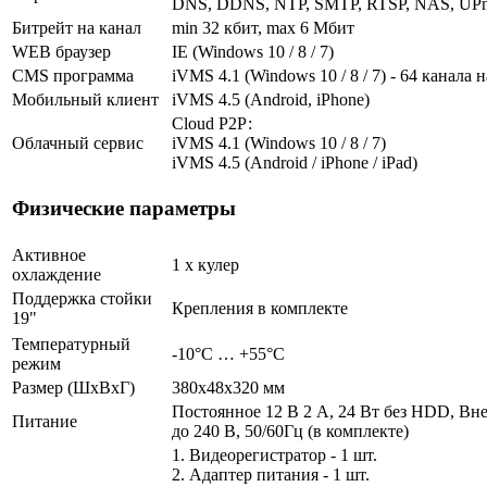
DNS, DDNS, NTP, SMTP, RTSP, NAS, UPn
Битрейт на канал
min 32 кбит, max 6 Мбит
WEB браузер
IE (Windows 10 / 8 / 7)
CMS программа
iVMS 4.1 (Windows 10 / 8 / 7) - 64 канала 
Мобильный клиент
iVMS 4.5 (Android, iPhone)
Cloud Р2Р:
Облачный сервис
iVMS 4.1 (Windows 10 / 8 / 7)
iVMS 4.5 (Android / iPhone / iPad)
Физические параметры
Активное
1 х кулер
охлаждение
Поддержка стойки
Крепления в комплекте
19"
Температурный
-10°C … +55°C
режим
Размер (ШxВxГ)
380x48x320 мм
Постоянное 12 В 2 А, 24 Вт без HDD, Вн
Питание
до 240 В, 50/60Гц (в комплекте)
1. Видеорегистратор - 1 шт.
2. Адаптер питания - 1 шт.