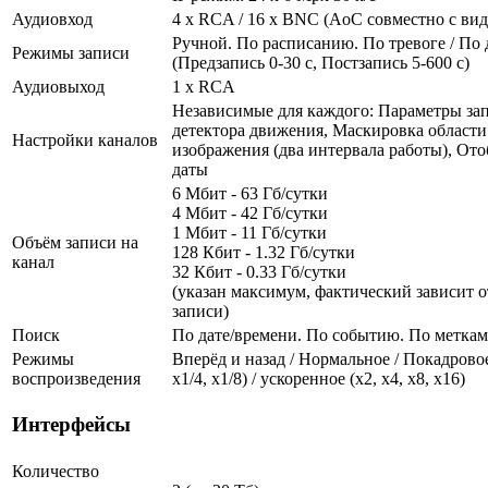
Аудиовход
4 x RCA / 16 x BNC (AoC совместно с ви
Ручной. По расписанию. По тревоге / П
Режимы записи
(Предзапись 0-30 с, Постзапись 5-600 с)
Аудиовыход
1 x RCA
Независимые для каждого: Параметры за
детектора движения, Маскировка области 
Настройки каналов
изображения (два интервала работы), От
даты
6 Мбит - 63 Гб/сутки
4 Мбит - 42 Гб/сутки
1 Мбит - 11 Гб/сутки
Объём записи на
128 Кбит - 1.32 Гб/сутки
канал
32 Кбит - 0.33 Гб/сутки
(указан максимум, фактический зависит о
записи)
Поиск
По дате/времени. По событию. По метка
Режимы
Вперёд и назад / Нормальное / Покадровое
воспроизведения
х1/4, х1/8) / ускоренное (х2, х4, х8, х16)
Интерфейсы
Количество