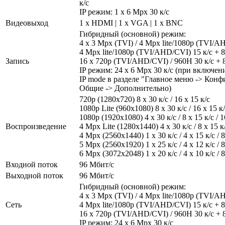
к/с
IP режим: 1 х 6 Mpx 30 к/с
Видеовыход
1 x HDMI | 1 x VGA | 1 x BNC
Гибридный (основной) режим:
4 x 3 Mpx (TVI) / 4 Mpx lite/1080р (TVI/A
4 Mpx lite/1080р (TVI/AHD/CVI) 15 к/с + 8
Запись
16 х 720р (TVI/AHD/CVI) / 960H 30 к/с + 8
IP режим: 24 х 6 Mpx 30 к/с (при включе
IP mode в разделе "Главное меню -> Конф
Общие -> Дополнительно)
720p (1280х720) 8 x 30 к/с / 16 x 15 к/с
1080p Lite (960х1080) 8 x 30 к/с / 16 x 15 к
1080р (1920x1080) 4 x 30 к/с / 8 x 15 к/с / 1
Воспроизведение
4 Mpx Lite (1280x1440) 4 x 30 к/с / 8 x 15 к/
4 Mpx (2560x1440) 1 x 30 к/с / 4 x 15 к/с / 8 
5 Mpx (2560x1920) 1 x 25 к/с / 4 x 12 к/с / 8 
6 Mpx (3072x2048) 1 x 20 к/с / 4 x 10 к/с / 8 
Входной поток
96 Мбит/с
Выходной поток
96 Мбит/с
Гибридный (основной) режим:
4 x 3 Mpx (TVI) / 4 Mpx lite/1080р (TVI/A
Сеть
4 Mpx lite/1080р (TVI/AHD/CVI) 15 к/с + 8
16 х 720р (TVI/AHD/CVI) / 960H 30 к/с + 8
IP режим: 24 х 6 Mpx 30 к/с