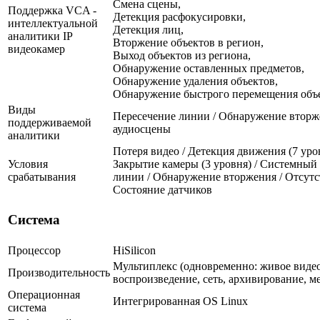
Смена сцены,
Поддержка VCA -
Детекция расфокусировки,
интеллектуальной
Детекция лиц,
аналитики IP
Вторжение объектов в регион,
видеокамер
Выход объектов из региона,
Обнаружение оставленных предметов,
Обнаружение удаления объектов,
Обнаружение быстрого перемещения объ
Виды
Пересечение линии / Обнаружение вторж
поддерживаемой
аудиосцены
аналитики
Потеря видео / Детекция движения (7 уров
Условия
Закрытие камеры (3 уровня) / Системный 
срабатывания
линии / Обнаружение вторжения / Отсутст
Состояние датчиков
Система
Процессор
HiSilicon
Мультиплекс (одновременно: живое видео
Производительность
воспроизведение, сеть, архивирование, м
Операционная
Интегрированная OS Linux
система