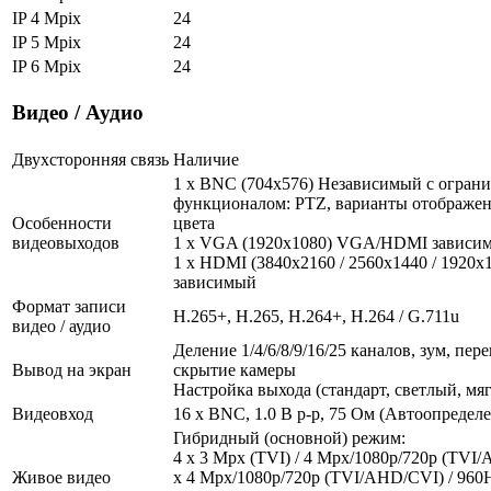
IP 4 Mpix
24
IP 5 Mpix
24
IP 6 Mpix
24
Видео / Аудио
Двухсторонняя связь
Наличие
1 x BNC (704x576) Независимый с огран
функционалом: PTZ, варианты отображен
Особенности
цвета
видеовыходов
1 x VGA (1920x1080) VGA/HDMI зависи
1 x HDMI (3840x2160 / 2560x1440 / 192
зависимый
Формат записи
H.265+, H.265, H.264+, H.264 / G.711u
видео / аудио
Деление 1/4/6/8/9/16/25 каналов, зум, пе
Вывод на экран
скрытие камеры
Настройка выхода (стандарт, светлый, мя
Видеовход
16 x BNC, 1.0 В p-p, 75 Ом (Автоопредел
Гибридный (основной) режим:
4 x 3 Mpx (TVI) / 4 Mpx/1080р/720p (TVI/
Живое видео
х 4 Mpx/1080р/720p (TVI/AHD/CVI) / 960H 