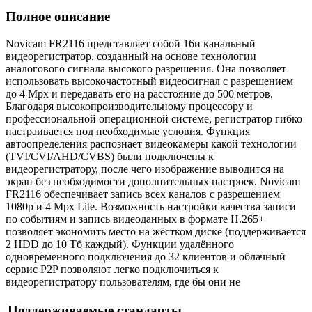
Полное описание
Novicam FR2116 представляет собой 16и канальный
видеорегистратор, созданный на основе технологии
аналогового сигнала высокого разрешения. Она позволяет
использовать высокочастотный видеосигнал с разрешением
до 4 Mpx и передавать его на расстояние до 500 метров.
Благодаря высокопроизводительному процессору и
профессиональной операционной системе, регистратор гибко
настраивается под необходимые условия. Функция
автоопределения распознает видеокамеры какой технологии
(TVI/CVI/AHD/CVBS) были подключены к
видеорегистратору, после чего изображение выводится на
экран без необходимости дополнительных настроек. Novicam
FR2116 обеспечивает запись всех каналов с разрешением
1080р и 4 Mpx Lite. Возможность настройки качества записи
по событиям и запись видеоданных в формате H.265+
позволяет экономить место на жёстком диске (поддерживается
2 HDD до 10 Tб каждый). Функции удалённого
одновременного подключения до 32 клиентов и облачный
сервис P2P позволяют легко подключиться к
видеорегистратору пользователям, где бы они не
Поддерживаемые стандарты