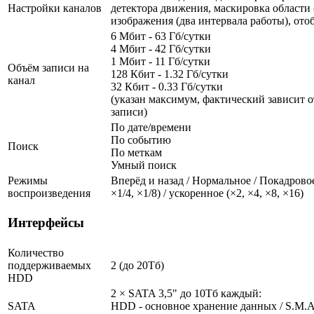
Настройки каналов
детектора движения, маскировка области (
изображения (два интервала работы), от
6 Мбит - 63 Гб/сутки
4 Мбит - 42 Гб/сутки
1 Мбит - 11 Гб/сутки
Объём записи на
128 Кбит - 1.32 Гб/сутки
канал
32 Кбит - 0.33 Гб/сутки
(указан максимум, фактический зависит о
записи)
По дате/времени
По событию
Поиск
По меткам
Умный поиск
Режимы
Вперёд и назад / Нормальное / Покадровое
воспроизведения
×1/4, ×1/8) / ускоренное (×2, ×4, ×8, ×16)
Интерфейсы
Количество
поддерживаемых
2 (до 20Тб)
HDD
2 × SATA 3,5" до 10Тб каждый:
SATA
HDD - основное хранение данных / S.M.A.R