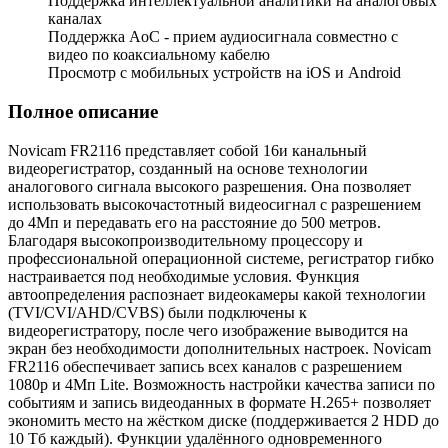
Поддержка интеллектуальной аналитики на аналоговых
каналах
Поддержка AoC - прием аудиосигнала совместно с
видео по коаксиальному кабелю
Просмотр с мобильных устройств на iOS и Android
Полное описание
Novicam FR2116 представляет собой 16и канальный
видеорегистратор, созданный на основе технологии
аналогового сигнала высокого разрешения. Она позволяет
использовать высокочастотный видеосигнал с разрешением
до 4Мп и передавать его на расстояние до 500 метров.
Благодаря высокопроизводительному процессору и
профессиональной операционной системе, регистратор гибко
настраивается под необходимые условия. Функция
автоопределения распознает видеокамеры какой технологии
(TVI/CVI/AHD/CVBS) были подключены к
видеорегистратору, после чего изображение выводится на
экран без необходимости дополнительных настроек. Novicam
FR2116 обеспечивает запись всех каналов с разрешением
1080р и 4Мп Lite. Возможность настройки качества записи по
событиям и запись видеоданных в формате H.265+ позволяет
экономить место на жёстком диске (поддерживается 2 HDD до
10 Tб каждый). Функции удалённого одновременного