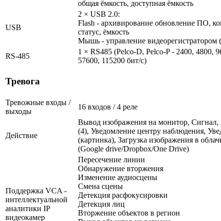
общая ёмкость, доступная ёмкость
2 × USB 2.0:
Flash - архивирование обновление ПО, ко
USB
статус, ёмкость
Мышь - управление видеорегистратором (
1 × RS485 (Pelco-D, Pelco-P - 2400, 4800, 9
RS-485
57600, 115200 бит/с)
Тревога
Тревожные входы /
16 входов / 4 реле
выходы
Вывод изображения на монитор, Сигнал,
(4), Уведомление центру наблюдения, Уве
Действие
(картинка), Загрузка изображения в обла
(Google drive/Dropbox/One Drive)
Пересечение линии
Обнаружение вторжения
Изменение аудиосцены
Смена сцены
Поддержка VCA -
Детекция расфокусировки
интеллектуальной
Детекция лиц
аналитики IP
Вторжение объектов в регион
видеокамер