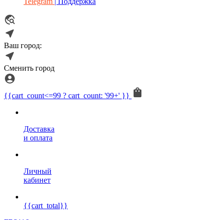
Telegram
| Поддержка
Ваш город:
Сменить город
{{cart_count<=99 ? cart_count: '99+' }}
Доставка
и оплата
Личный
кабинет
{{cart_total}}