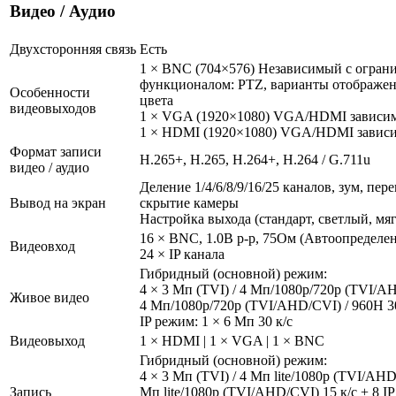
Видео / Аудио
Двухсторонняя связь
Есть
1 × BNC (704×576) Независимый с огра
функционалом: PTZ, варианты отображен
Особенности
цвета
видеовыходов
1 × VGA (1920×1080) VGA/HDMI зависи
1 × HDMI (1920×1080) VGA/HDMI завис
Формат записи
H.265+, H.265, H.264+, H.264 / G.711u
видео / аудио
Деление 1/4/6/8/9/16/25 каналов, зум, пе
Вывод на экран
скрытие камеры
Настройка выхода (стандарт, светлый, мя
16 × BNC, 1.0В p-p, 75Ом (Автоопределе
Видеовход
24 × IP канала
Гибридный (основной) режим:
4 × 3 Мп (TVI) / 4 Мп/1080р/720p (TVI/AH
Живое видео
4 Мп/1080р/720p (TVI/AHD/CVI) / 960H 30 
IP режим: 1 × 6 Мп 30 к/с
Видеовыход
1 × HDMI | 1 × VGA | 1 × BNC
Гибридный (основной) режим:
4 × 3 Мп (TVI) / 4 Мп lite/1080р (TVI/AHD
Запись
Мп lite/1080р (TVI/AHD/CVI) 15 к/с + 8 IP