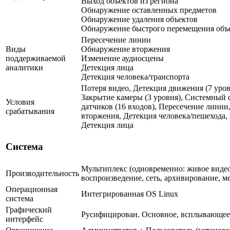
Выход объектов из региона
Обнаружение оставленных предметов
Обнаружение удаления объектов
Обнаружение быстрого перемещения объ
Пересечение линии
Виды
Обнаружение вторжения
поддерживаемой
Изменение аудиосцены
аналитики
Детекция лица
Детекция человека/транспорта
Потеря видео, Детекция движения (7 уровн
Закрытие камеры (3 уровня), Системный 
Условия
датчиков (16 входов), Пересечение лини
срабатывания
вторжения, Детекция человека/пешехода,
Детекция лица
Система
Мультиплекс (одновременно: живое видео
Производительность
воспроизведение, сеть, архивирование, м
Операционная
Интегрированная OS Linux
система
Графический
Русифицирован. Основное, всплывающее
интерфейс