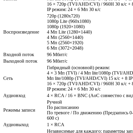
16 × 720р (TVI/AHD/CVI) / 960H 30 к/с + 8
IP режим: 24 × 6 Мп 30 к/с
720p (1280х720)
1080p Lite (960х1080)
1080р (1920×1080)
Воспроизведение
4 Мп Lite (1280×1440)
4 Мп (2560×1440)
5 Мп (2560×1920)
6 Мп (3072×2048)
Входной поток
96 Мбит/с
Выходной поток
96 Мбит/с
Гибридный (основной) режим:
4 × 3 Мп (TVI) / 4 Мп lite/1080р (TVI/AHD
Сеть
Мп lite/1080р (TVI/AHD/CVI) 15 к/с + 8 IP
16 × 720р (TVI/AHD/CVI) / 960H 30 к/с + 8
IP режим: 24 × 6 Мп 30 к/с
Аудиовход
4 × RCA / 16 × BNC (AoC совместно с ви
Ручной
По расписанию
Режимы записи
По тревоге / По движению (Предзапись 0-
600 с)
Аудиовыход
1 × RCA
Независимые для каждого: параметры зап