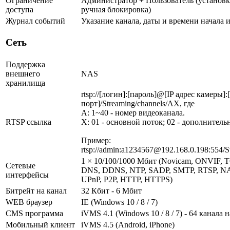
Ограничение
Администратор + Пользователь (установк
доступа
ручная блокировка)
Журнал событий
Указание канала, даты и времени начала 
Сеть
Поддержка
внешнего
NAS
хранилища
rtsp://[логин]:[пароль]@[IP адрес камеры]
порт]/Streaming/channels/AX, где
A: 1~40 - номер видеоканала.
RTSP ссылка
X: 01 - основной поток; 02 - дополнитель
Пример:
rtsp://admin:a1234567@192.168.0.198:554/S
1 × 10/100/1000 Мбит (Novicam, ONVIF, 
Сетевые
DNS, DDNS, NTP, SADP, SMTP, RTSP, NAS
интерфейсы
UPnP, P2P, HTTP, HTTPS)
Битрейт на канал
32 Кбит - 6 Мбит
WEB браузер
IE (Windows 10 / 8 / 7)
CMS программа
iVMS 4.1 (Windows 10 / 8 / 7) - 64 канала 
Мобильный клиент
iVMS 4.5 (Android, iPhone)