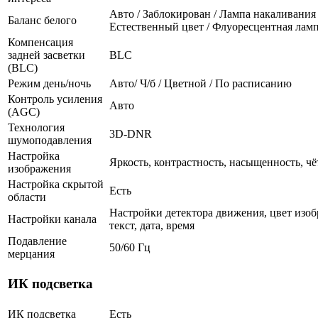
Авто / Заблокирован / Лампа накаливания 
Баланс белого
Естественный цвет / Флуоресцентная лам
Компенсация
задней засветки
BLC
(BLC)
Режим день/ночь
Авто/ Ч/б / Цветной / По расписанию
Контроль усиления
Авто
(AGC)
Технология
3D-DNR
шумоподавления
Настройка
Яркость, контрастность, насыщенность, чё
изображения
Настройка скрытой
Есть
области
Настройки детектора движения, цвет изоб
Настройки канала
текст, дата, время
Подавление
50/60 Гц
мерцания
ИК подсветка
ИК подсветка
Есть