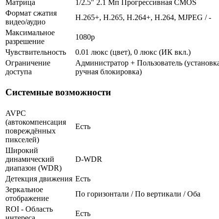
Матрица
1/2.5" 2.1 Мп Прогрессивная CMOS
Формат сжатия
H.265+, H.265, H.264+, H.264, MJPEG / -
видео/аудио
Максимальное
1080p
разрешение
Чувствительность
0.01 люкс (цвет), 0 люкс (ИК вкл.)
Ограничение
Администратор + Пользователь (установка
доступа
ручная блокировка)
Системные возможности
AVPC
(автокомпенсация
Есть
повреждённых
пикселей)
Широкий
динамический
D-WDR
диапазон (WDR)
Детекция движения
Есть
Зеркальное
По горизонтали / По вертикали / Оба
отображение
ROI - Область
Есть
интереса