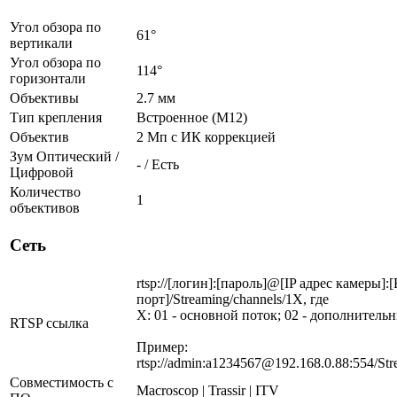
Угол обзора по
61°
вертикали
Угол обзора по
114°
горизонтали
Объективы
2.7 мм
Тип крепления
Встроенное (М12)
Объектив
2 Мп c ИК коррекцией
Зум Оптический /
- / Есть
Цифровой
Количество
1
объективов
Сеть
rtsp://[логин]:[пароль]@[IP адрес камеры]:
порт]/Streaming/channels/1X, где
X: 01 - основной поток; 02 - дополнитель
RTSP ссылка
Пример:
rtsp://admin:a1234567@192.168.0.88:554/Str
Совместимость с
Macroscop | Trassir | ITV