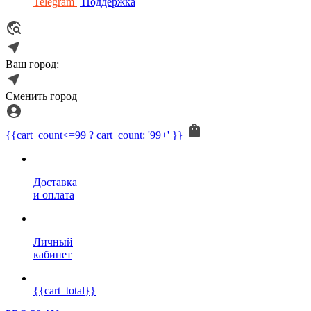
Telegram
| Поддержка
Ваш город:
Сменить город
{{cart_count<=99 ? cart_count: '99+' }}
Доставка
и оплата
Личный
кабинет
{{cart_total}}