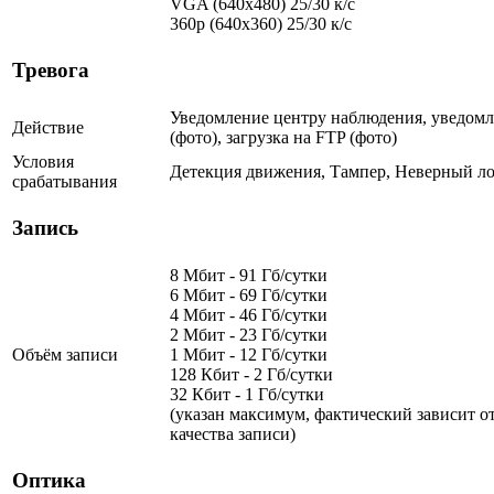
VGA (640x480) 25/30 к/с
360p (640x360) 25/30 к/с
Тревога
Уведомление центру наблюдения, уведомл
Действие
(фото), загрузка на FTP (фото)
Условия
Детекция движения, Тампер, Неверный ло
срабатывания
Запись
8 Мбит - 91 Гб/сутки
6 Мбит - 69 Гб/сутки
4 Мбит - 46 Гб/сутки
2 Мбит - 23 Гб/сутки
Объём записи
1 Мбит - 12 Гб/сутки
128 Кбит - 2 Гб/сутки
32 Кбит - 1 Гб/сутки
(указан максимум, фактический зависит от
качества записи)
Оптика