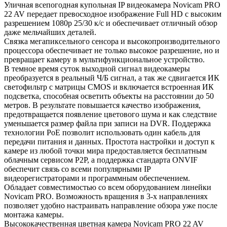
Уличная всепогодная купольная IP видеокамера Novicam PRO
22 AV передает превосходное изображение Full HD с высоким
разрешением 1080p 25/30 к/с и обеспечивает отличный обзор
даже мельчайших деталей.
Связка мегапиксельного сенсора и высокопроизводительного
процессора обеспечивает не только высокое разрешение, но и
превращает камеру в мультифункциональное устройство.
В темное время суток выходной сигнал видеокамеры
преобразуется в реальный Ч/Б сигнал, а так же сдвигается ИК
светофильтр с матрицы CMOS и включается встроенная ИК
подсветка, способная осветить объекты на расстоянии до 50
метров. В результате повышается качество изображения,
предотвращается появление цветового шума и как следствие
уменьшается размер файла при записи на DVR. Поддержка
технологии РоЕ позволит использовать один кабель для
передачи питания и данных. Простота настройки и доступ к
камере из любой точки мира предоставляется бесплатным
облачным сервисом P2P, а поддержка стандарта ONVIF
обеспечит связь со всеми популярными IP
видеорегистраторами и программным обеспечением.
Обладает совместимостью со всем оборудованием линейки
Novicam PRO. Возможность вращения в 3-х направлениях
позволяет удобно настраивать направление обзора уже после
монтажа камеры.
Высококачественная цветная камера Novicam PRO 22 AV