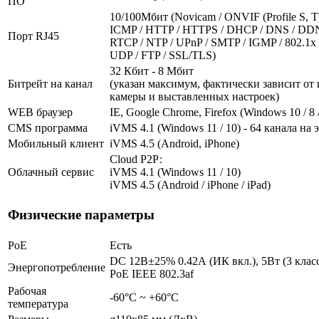
ПО
10/100Мбит (Novicam / ONVIF (Profile S, T) 
ICMP / HTTP / HTTPS / DHCP / DNS / DDNS
Порт RJ45
RTCP / NTP / UPnP / SMTP / IGMP / 802.1x /
UDP / FTP / SSL/TLS)
32 Кбит - 8 Мбит
Битрейт на канал
(указан максимум, фактически зависит от
камеры и выставленных настроек)
WEB браузер
IE, Google Chrome, Firefox (Windows 10 / 8 /
CMS программа
iVMS 4.1 (Windows 11 / 10) - 64 канала на 
Мобильный клиент
iVMS 4.5 (Android, iPhone)
Cloud Р2Р:
Облачный сервис
iVMS 4.1 (Windows 11 / 10)
iVMS 4.5 (Android / iPhone / iPad)
Физические параметры
PoE
Есть
DC 12В±25% 0.42А (ИК вкл.), 5Вт (3 клас
Энергопотребление
PoE IEEE 802.3af
Рабочая
-60°С ~ +60°С
температура