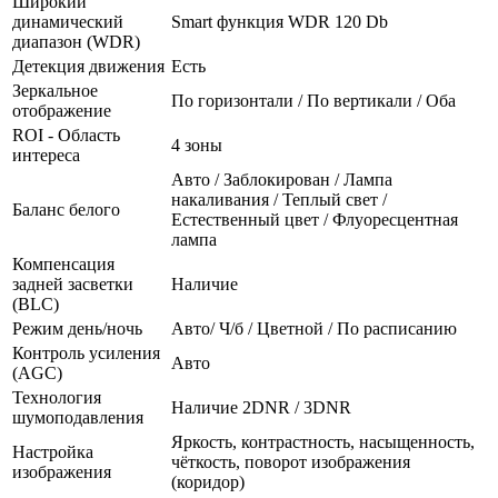
Широкий
динамический
Smart функция WDR 120 Db
диапазон (WDR)
Детекция движения
Есть
Зеркальное
По горизонтали / По вертикали / Оба
отображение
ROI - Область
4 зоны
интереса
Авто / Заблокирован / Лампа
накаливания / Теплый свет /
Баланс белого
Естественный цвет / Флуоресцентная
лампа
Компенсация
задней засветки
Наличие
(BLC)
Режим день/ночь
Авто/ Ч/б / Цветной / По расписанию
Контроль усиления
Авто
(AGC)
Технология
Наличие 2DNR / 3DNR
шумоподавления
Яркость, контрастность, насыщенность,
Настройка
чёткость, поворот изображения
изображения
(коридор)