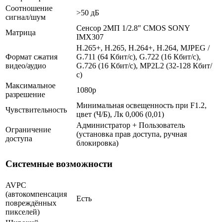
Соотношение
>50 дБ
сигнал/шум
Сенсор 2МП 1/2.8" CMOS SONY
Матрица
IMX307
H.265+, H.265, H.264+, H.264, MJPEG /
Формат сжатия
G.711 (64 Кбит/с), G.722 (16 Кбит/с),
видео/аудио
G.726 (16 Кбит/с), MP2L2 (32-128 Кбит/
с)
Максимальное
1080p
разрешение
Минимальная освещенность при F1.2,
Чувствительность
цвет (Ч/Б), Лк 0,006 (0,01)
Администратор + Пользователь
Ограничение
(установка прав доступа, ручная
доступа
блокировка)
Системные возможности
AVPC
(автокомпенсация
Есть
повреждённых
пикселей)