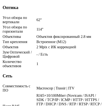
Оптика
Угол обзора по
62°
вертикали
Угол обзора по
114°
горизонтали
Объективы
Объектив фиксированный 2.8 мм
Тип крепления
Встроенное (М12)
Объектив
2 Mpix c ИК коррекцией
Зум Оптический /
- / Есть
Цифровой
Количество
1
объективов
Сеть
Совместимость с
Macroscop | Trassir | ITV
ПО
RJ45×10/100Мбит (Novicam / ISAPI /
SDK / TCP/IP / ICMP / HTTP / HTTPS /
FTP / DHCP / DNS / RTP / RTSP / RTCP /