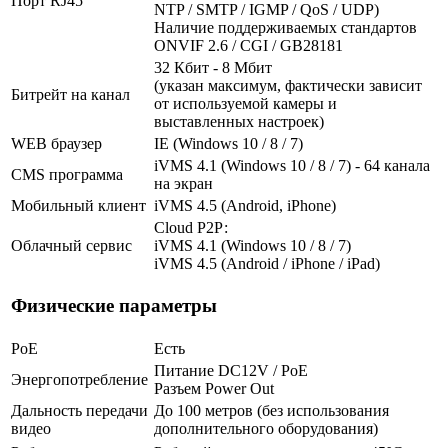
Порт RJ45
NTP / SMTP / IGMP / QoS / UDP)
Наличие поддерживаемых стандартов
ONVIF 2.6 / CGI / GB28181
32 Кбит - 8 Мбит
(указан максимум, фактически зависит
Битрейт на канал
от используемой камеры и
выставленных настроек)
WEB браузер
IE (Windows 10 / 8 / 7)
iVMS 4.1 (Windows 10 / 8 / 7) - 64 канала
CMS программа
на экран
Мобильный клиент
iVMS 4.5 (Android, iPhone)
Cloud Р2Р:
Облачный сервис
iVMS 4.1 (Windows 10 / 8 / 7)
iVMS 4.5 (Android / iPhone / iPad)
Физические параметры
PoE
Есть
Питание DC12V / PoE
Энергопотребление
Разъем Power Out
Дальность передачи
До 100 метров (без использования
видео
дополнительного оборудования)