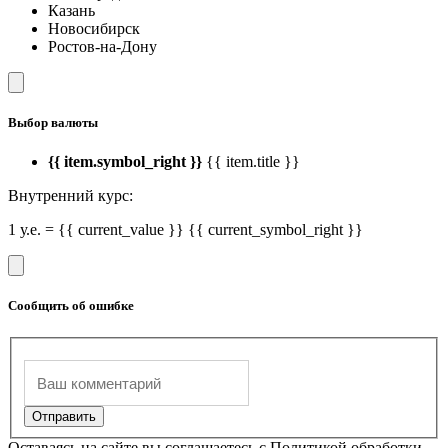
Казань
Новосибирск
Ростов-на-Дону
Выбор валюты
{{ item.symbol_right }}
{{ item.title }}
Внутренний курс:
1 у.е. = {{ current_value }} {{ current_symbol_right }}
Сообщить об ошибке
Оставаясь на сайте вы соглашаетесь с Политикой обработки