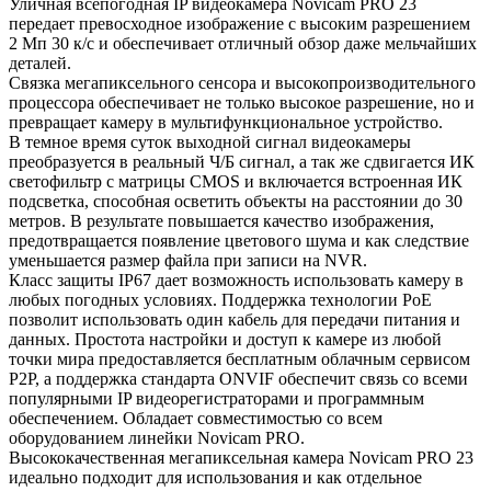
Уличная всепогодная IP видеокамера Novicam PRO 23
передает превосходное изображение с высоким разрешением
2 Мп 30 к/с и обеспечивает отличный обзор даже мельчайших
деталей.
Связка мегапиксельного сенсора и высокопроизводительного
процессора обеспечивает не только высокое разрешение, но и
превращает камеру в мультифункциональное устройство.
В темное время суток выходной сигнал видеокамеры
преобразуется в реальный Ч/Б сигнал, а так же сдвигается ИК
светофильтр с матрицы CMOS и включается встроенная ИК
подсветка, способная осветить объекты на расстоянии до 30
метров. В результате повышается качество изображения,
предотвращается появление цветового шума и как следствие
уменьшается размер файла при записи на NVR.
Класс защиты IP67 дает возможность использовать камеру в
любых погодных условиях. Поддержка технологии РоЕ
позволит использовать один кабель для передачи питания и
данных. Простота настройки и доступ к камере из любой
точки мира предоставляется бесплатным облачным сервисом
P2P, а поддержка стандарта ONVIF обеспечит связь со всеми
популярными IP видеорегистраторами и программным
обеспечением. Обладает совместимостью со всем
оборудованием линейки Novicam PRO.
Высококачественная мегапиксельная камера Novicam PRO 23
идеально подходит для использования и как отдельное