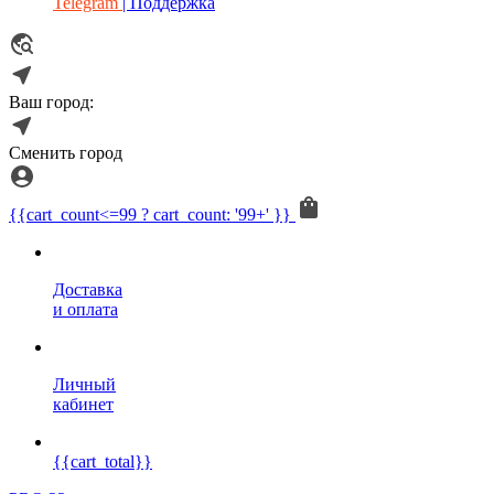
Telegram
| Поддержка
Ваш город:
Сменить город
{{cart_count<=99 ? cart_count: '99+' }}
Доставка
и оплата
Личный
кабинет
{{cart_total}}