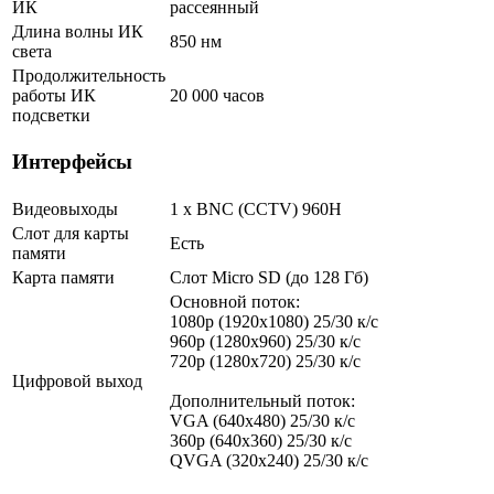
ИК
рассеянный
Длина волны ИК
850 нм
света
Продолжительность
работы ИК
20 000 часов
подсветки
Интерфейсы
Видеовыходы
1 х BNC (CCTV) 960H
Слот для карты
Есть
памяти
Карта памяти
Слот Micro SD (до 128 Гб)
Основной поток:
1080p (1920x1080) 25/30 к/с
960p (1280х960) 25/30 к/с
720p (1280х720) 25/30 к/с
Цифровой выход
Дополнительный поток:
VGA (640x480) 25/30 к/с
360p (640x360) 25/30 к/с
QVGA (320x240) 25/30 к/с