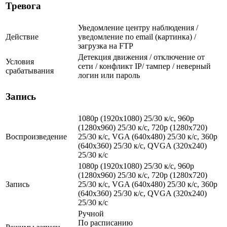
Тревога
Уведомление центру наблюдения /
Действие
уведомление по email (картинка) /
загрузка на FTP
Детекция движения / отключение от
Условия
сети / конфликт IP/ тампер / неверный
срабатывания
логин или пароль
Запись
1080p (1920x1080) 25/30 к/с, 960p
(1280х960) 25/30 к/с, 720p (1280х720)
Воспроизведение
25/30 к/с, VGA (640x480) 25/30 к/с, 360p
(640x360) 25/30 к/с, QVGA (320x240)
25/30 к/с
1080p (1920x1080) 25/30 к/с, 960p
(1280х960) 25/30 к/с, 720p (1280х720)
Запись
25/30 к/с, VGA (640x480) 25/30 к/с, 360p
(640x360) 25/30 к/с, QVGA (320x240)
25/30 к/с
Ручной
По расписанию