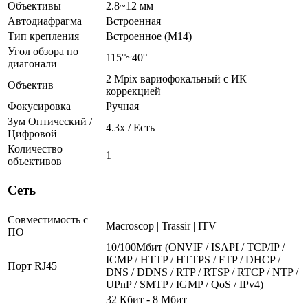
Объективы
2.8~12 мм
Автодиафрагма
Встроенная
Тип крепления
Встроенное (М14)
Угол обзора по
115°~40°
диагонали
2 Mpix вариофокальный c ИК
Объектив
коррекцией
Фокусировка
Ручная
Зум Оптический /
4.3х / Есть
Цифровой
Количество
1
объективов
Сеть
Совместимость с
Macroscop | Trassir | ITV
ПО
10/100Мбит (ONVIF / ISAPI / TCP/IP /
ICMP / HTTP / HTTPS / FTP / DHCP /
Порт RJ45
DNS / DDNS / RTP / RTSP / RTCP / NTP /
UPnP / SMTP / IGMP / QoS / IPv4)
32 Кбит - 8 Мбит