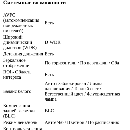
Системные возможности
AVPC
(автокомпенсация
Есть
повреждённых
пикселей)
Широкий
динамический
D-WDR
диапазон (WDR)
Детекция движения
Есть
Зеркальное
По горизонтали / По вертикали / Оба
отображение
ROI - Область
Есть
интереса
Авто / Заблокирован / Лампа
накаливания / Теплый свет /
Баланс белого
Естественный цвет / Флуорисцентная
лампа
Компенсация
задней засветки
BLC
(BLC)
Режим день/ночь
Авто/ Ч/б / Цветной / По расписанию
Контроль усиления