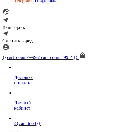
Telegram
| Поддержка
Ваш город:
Сменить город
{{cart_count<=99 ? cart_count: '99+' }}
Доставка
и оплата
Личный
кабинет
{{cart_total}}