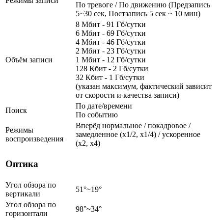
Режимы записи
По тревоге / По движению (Предзапись
5~30 сек, Постзапись 5 сек ~ 10 мин)
8 Мбит - 91 Гб/сутки
6 Мбит - 69 Гб/сутки
4 Мбит - 46 Гб/сутки
2 Мбит - 23 Гб/сутки
Объём записи
1 Мбит - 12 Гб/сутки
128 Кбит - 2 Гб/сутки
32 Кбит - 1 Гб/сутки
(указан максимум, фактический зависит
от скорости и качества записи)
По дате/времени
Поиск
По событию
Вперёд нормальное / покадровое /
Режимы
замедленное (х1/2, х1/4) / ускоренное
воспроизведения
(х2, х4)
Оптика
Угол обзора по
51°~19°
вертикали
Угол обзора по
98°~34°
горизонтали