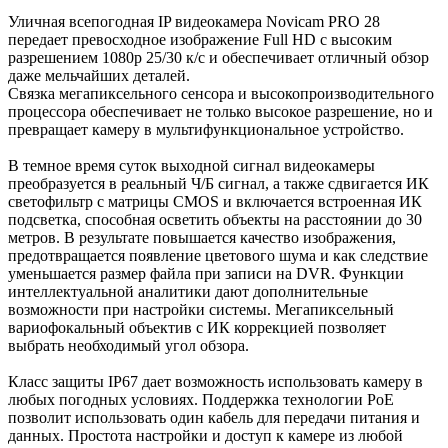
Уличная всепогодная IP видеокамера Novicam PRO 28
передает превосходное изображение Full HD с высоким
разрешением 1080p 25/30 к/с и обеспечивает отличный обзор
даже мельчайших деталей.
Связка мегапиксельного сенсора и высокопроизводительного
процессора обеспечивает не только высокое разрешение, но и
превращает камеру в мультифункциональное устройство.
В темное время суток выходной сигнал видеокамеры
преобразуется в реальный Ч/Б сигнал, а также сдвигается ИК
светофильтр с матрицы CMOS и включается встроенная ИК
подсветка, способная осветить объекты на расстоянии до 30
метров. В результате повышается качество изображения,
предотвращается появление цветового шума и как следствие
уменьшается размер файла при записи на DVR. Функции
интеллектуальной аналитики дают дополнительные
возможности при настройки системы. Мегапиксельный
вариофокальный объектив с ИК коррекцией позволяет
выбрать необходимый угол обзора.
Класс защиты IP67 дает возможность использовать камеру в
любых погодных условиях. Поддержка технологии РоЕ
позволит использовать один кабель для передачи питания и
данных. Простота настройки и доступ к камере из любой