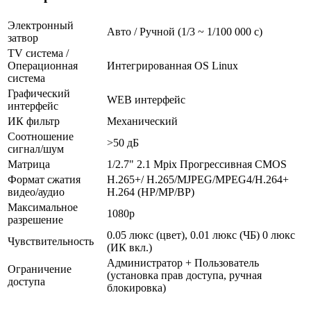
Электронный
Авто / Ручной (1/3 ~ 1/100 000 с)
затвор
TV система /
Операционная
Интегрированная OS Linux
система
Графический
WEB интерфейс
интерфейс
ИК фильтр
Механический
Соотношение
>50 дБ
сигнал/шум
Матрица
1/2.7" 2.1 Mpix Прогрессивная CMOS
Формат сжатия
H.265+/ H.265/MJPEG/MPEG4/H.264+
видео/аудио
H.264 (HP/MP/BP)
Максимальное
1080p
разрешение
0.05 люкс (цвет), 0.01 люкс (ЧБ) 0 люкс
Чувствительность
(ИК вкл.)
Администратор + Пользователь
Ограничение
(установка прав доступа, ручная
доступа
блокировка)