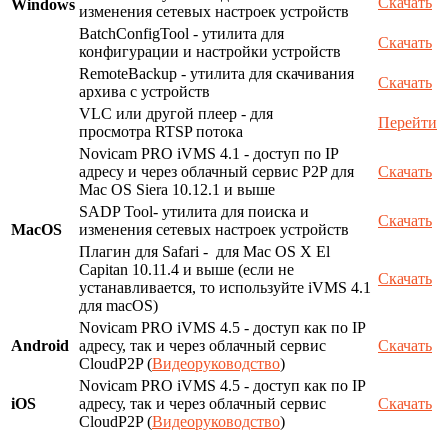
Скачать
Windows
изменения сетевых настроек устройств
BatchConfigTool - утилита для
Скачать
конфигурации и настройки устройств
RemoteBackup - утилита для скачивания
Скачать
архива с устройств
VLC или другой плеер - для
Перейти
просмотра RTSP потока
Novicam PRO iVMS 4.1 - доступ по IP
адресу и через облачный сервис P2P для
Скачать
Mac OS Siera 10.12.1 и выше
SADP Tool- утилита для поиска и
Скачать
MacOS
изменения сетевых настроек устройств
Плагин для Safari - для Mac OS X El
Capitan 10.11.4 и выше (если не
Скачать
устанавливается, то используйте iVMS 4.1
для macOS)
Novicam PRO iVMS 4.5 - доступ как по IP
Android
адресу, так и через облачный сервис
Скачать
CloudP2P (
Видеоруководство
)
Novicam PRO iVMS 4.5 - доступ как по IP
iOS
адресу, так и через облачный сервис
Скачать
CloudP2P (
Видеоруководство
)