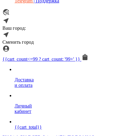
Telegram
| Поддержка
Ваш город:
Сменить город
{{cart_count<=99 ? cart_count: '99+' }}
Доставка
и оплата
Личный
кабинет
{{cart_total}}