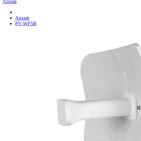
Архив
Архив
PV-WF5B