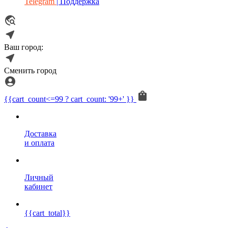
Telegram
| Поддержка
Ваш город:
Сменить город
{{cart_count<=99 ? cart_count: '99+' }}
Доставка
и оплата
Личный
кабинет
{{cart_total}}