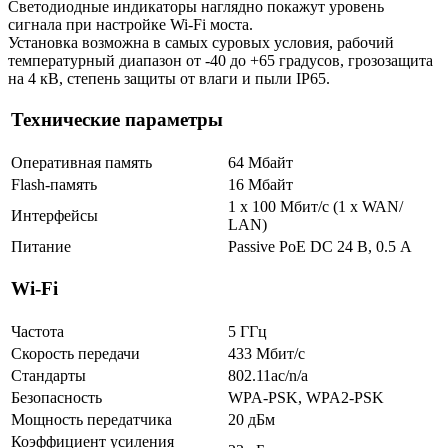
Светодиодные индикаторы наглядно покажут уровень
сигнала при настройке Wi-Fi моста.
Установка возможна в самых суровых условия, рабочий
температурный диапазон от -40 до +65 градусов, грозозащита
на 4 кВ, степень защиты от влаги и пыли IP65.
Технические параметры
Оперативная память
64 Мбайт
Flash-память
16 Мбайт
1 x 100 Мбит/с (1 x WAN/
Интерфейсы
LAN)
Питание
Passive PoE DC 24 В, 0.5 А
Wi-Fi
Частота
5 ГГц
Скорость передачи
433 Мбит/с
Стандарты
802.11ac/n/a
Безопасность
WPA-PSK, WPA2-PSK
Мощность передатчика
20 дБм
Коэффициент усиления