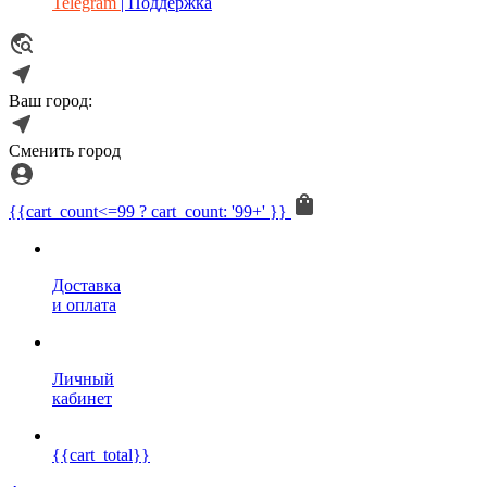
Telegram
| Поддержка
Ваш город:
Сменить город
{{cart_count<=99 ? cart_count: '99+' }}
Доставка
и оплата
Личный
кабинет
{{cart_total}}