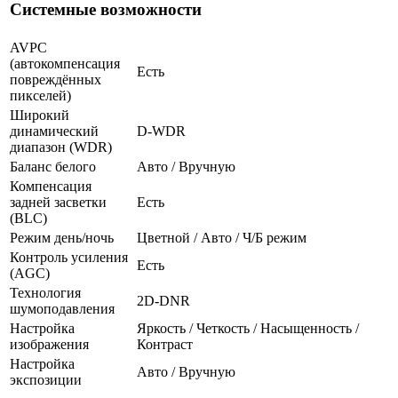
Системные возможности
AVPC
(автокомпенсация
Есть
повреждённых
пикселей)
Широкий
динамический
D-WDR
диапазон (WDR)
Баланс белого
Авто / Вручную
Компенсация
задней засветки
Есть
(BLC)
Режим день/ночь
Цветной / Авто / Ч/Б режим
Контроль усиления
Есть
(AGC)
Технология
2D-DNR
шумоподавления
Настройка
Яркость / Четкость / Насыщенность /
изображения
Контраст
Настройка
Авто / Вручную
экспозиции