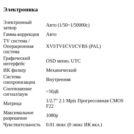
Электроника
Электронный
Авто (1/50~1/50000с)
затвор
Гамма-коррекция
Авто
TV система /
Операционная
XVI/TVI/CVI/CVBS (PAL)
система
Графический
OSD меню, UTC
интерфейс
ИК фильтр
Механический
Система
Внутренняя
синхронизации
Соотношение
>50дБ
сигнал/шум
1/2.7" 2.1 Mpix Прогрессивная CMOS
Матрица
F22
Максимальное
1080p
разрешение
Чувствительность
0.01 люкс (0 люкс ИК вкл.)