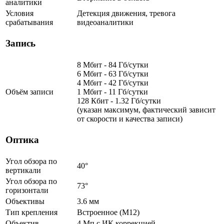
аналитики
Условия
Детекция движения, тревога
срабатывания
видеоаналитики
Запись
8 Мбит - 84 Гб/сутки
6 Мбит - 63 Гб/сутки
4 Мбит - 42 Гб/сутки
Объём записи
1 Мбит - 11 Гб/сутки
128 Кбит - 1.32 Гб/сутки
(указан максимум, фактический зависит
от скорости и качества записи)
Оптика
Угол обзора по
40°
вертикали
Угол обзора по
73°
горизонтали
Объективы
3.6 мм
Тип крепления
Встроенное (М12)
Объектив
4 Мп c ИК коррекцией