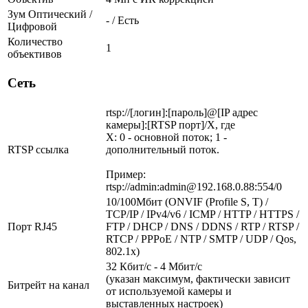
Зум Оптический /
- / Есть
Цифровой
Количество
1
объективов
Сеть
rtsp://[логин]:[пароль]@[IP адрес
камеры]:[RTSP порт]/X, где
X: 0 - основной поток; 1 -
RTSP ссылка
дополнительный поток.
Пример:
rtsp://admin:admin@192.168.0.88:554/0
10/100Мбит (ONVIF (Profile S, T) /
TCP/IP / IPv4/v6 / ICMP / HTTP / HTTPS /
Порт RJ45
FTP / DHCP / DNS / DDNS / RTP / RTSP /
RTCP / PPPoE / NTP / SMTP / UDP / Qos,
802.1x)
32 Кбит/с - 4 Мбит/с
(указан максимум, фактически зависит
Битрейт на канал
от используемой камеры и
выставленных настроек)