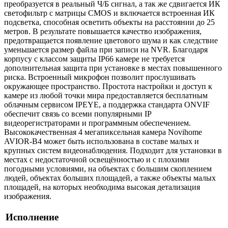
преобразуется в реальный Ч/Б сигнал, а так же сдвигается ИК
светофильтр с матрицы CMOS и включается встроенная ИК
подсветка, способная осветить объекты на расстоянии до 25
метров. В результате повышается качество изображения,
предотвращается появление цветового шума и как следствие
уменьшается размер файла при записи на NVR. Благодаря
корпусу с классом защиты IP66 камере не требуется
дополнительная защита при установке в местах повышенного
риска. Встроенный микрофон позволит прослушивать
окружающее пространство. Простота настройки и доступ к
камере из любой точки мира предоставляется бесплатным
облачным сервисом IPEYE, а поддержка стандарта ONVIF
обеспечит связь со всеми популярными IP
видеорегистраторами и программным обеспечением.
Высококачественная 4 мегапиксельная камера Novihome
AVIOR-B4 может быть использована в составе малых и
крупных систем видеонаблюдения. Подходит для установки в
местах с недостаточной освещённостью и с плохими
погодными условиями, на объектах с большим скоплением
людей, объектах больших площадей, а также объекты малых
площадей, на которых необходима высокая детализация
изображения.
Исполнение