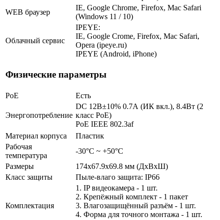
IE, Google Chrome, Firefox, Mac Safari
WEB браузер
(Windows 11 / 10)
IPEYE:
IE, Google Crome, Firefox, Mac Safari,
Облачный сервис
Opera (ipeye.ru)
IPEYE (Android, iPhone)
Физические параметры
PoE
Есть
DC 12В±10% 0.7А (ИК вкл.), 8.4Вт (2
Энергопотребление
класс PoE)
PoE IEEE 802.3af
Материал корпуса
Пластик
Рабочая
-30°С ~ +50°С
температура
Размеры
174x67.9x69.8 мм (ДxВxШ)
Класс защиты
Пыле-влаго защита: IP66
1. IP видеокамера - 1 шт.
2. Крепёжный комплект - 1 пакет
Комплектация
3. Влагозащищённый разъём - 1 шт.
4. Форма для точного монтажа - 1 шт.