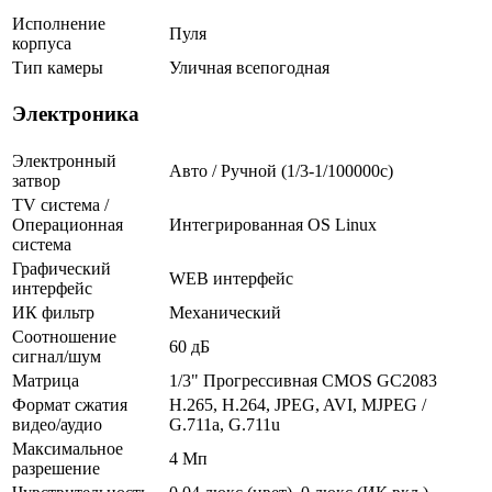
Исполнение
Пуля
корпуса
Тип камеры
Уличная всепогодная
Электроника
Электронный
Авто / Ручной (1/3-1/100000c)
затвор
TV система /
Операционная
Интегрированная OS Linux
система
Графический
WEB интерфейс
интерфейс
ИК фильтр
Механический
Соотношение
60 дБ
сигнал/шум
Матрица
1/3" Прогрессивная CMOS GC2083
Формат сжатия
H.265, H.264, JPEG, AVI, MJPEG /
видео/аудио
G.711a, G.711u
Максимальное
4 Мп
разрешение