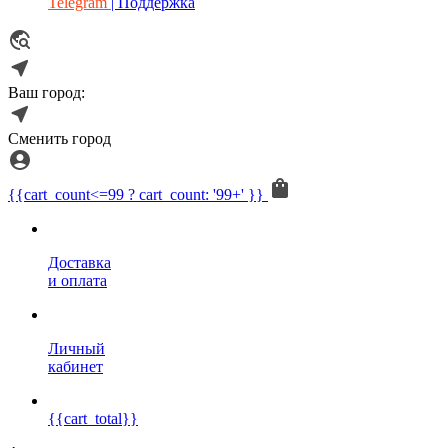
Telegram
| Поддержка
Ваш город:
Сменить город
{{cart_count<=99 ? cart_count: '99+' }}
Доставка
и оплата
Личный
кабинет
{{cart_total}}