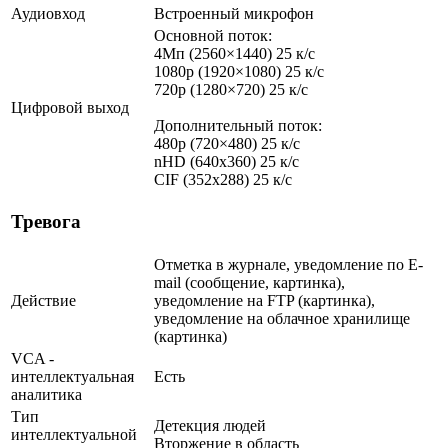
Аудиовход
Встроенный микрофон
Основной поток:
4Мп (2560×1440) 25 к/с
1080p (1920×1080) 25 к/с
720p (1280×720) 25 к/с
Цифровой выход
Дополнительный поток:
480p (720×480) 25 к/с
nHD (640x360) 25 к/с
CIF (352x288) 25 к/с
Тревога
Отметка в журнале, уведомление по E-
mail (сообщение, картинка),
Действие
уведомление на FTP (картинка),
уведомление на облачное хранилище
(картинка)
VCA -
интеллектуальная
Есть
аналитика
Тип
Детекция людей
интеллектуальной
Вторжение в область