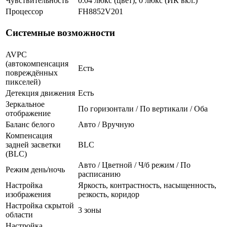
Чувствительность
0.04 люкс (цвет), 0 люкс (ИК вкл.)
Процессор
FH8852V201
Системные возможности
AVPC
(автокомпенсация
Есть
повреждённых
пикселей)
Детекция движения
Есть
Зеркальное
По горизонтали / По вертикали / Оба
отображение
Баланс белого
Авто / Вручную
Компенсация
задней засветки
BLC
(BLC)
Авто / Цветной / Ч/б режим / По
Режим день/ночь
расписанию
Настройка
Яркость, контрастность, насыщенность,
изображения
резкость, коридор
Настройка скрытой
3 зоны
области
Настройка