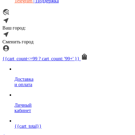
Telegram
| Поддержка
Ваш город:
Сменить город
{{cart_count<=99 ? cart_count: '99+' }}
Доставка
и оплата
Личный
кабинет
{{cart_total}}