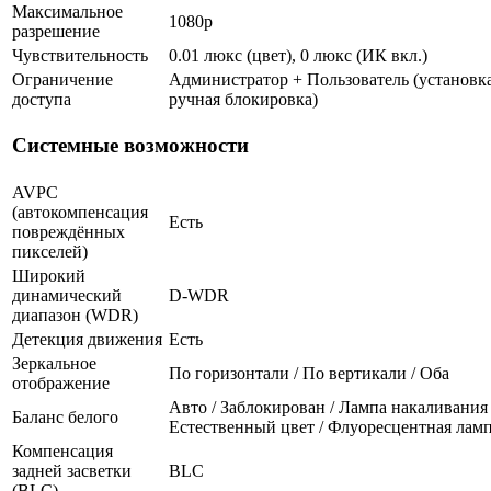
Максимальное
1080p
разрешение
Чувствительность
0.01 люкс (цвет), 0 люкс (ИК вкл.)
Ограничение
Администратор + Пользователь (установка
доступа
ручная блокировка)
Системные возможности
AVPC
(автокомпенсация
Есть
повреждённых
пикселей)
Широкий
динамический
D-WDR
диапазон (WDR)
Детекция движения
Есть
Зеркальное
По горизонтали / По вертикали / Оба
отображение
Авто / Заблокирован / Лампа накаливания 
Баланс белого
Естественный цвет / Флуоресцентная лам
Компенсация
задней засветки
BLC
(BLC)