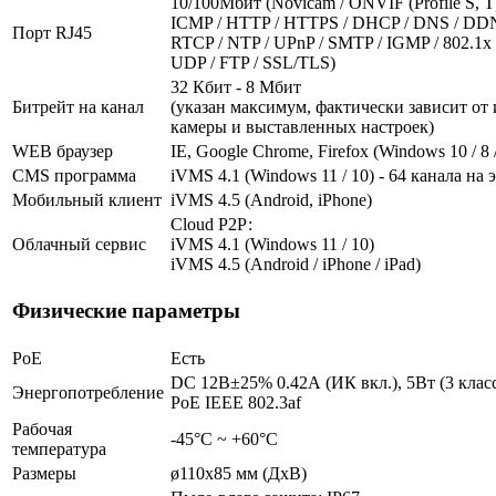
10/100Мбит (Novicam / ONVIF (Profile S, T) 
ICMP / HTTP / HTTPS / DHCP / DNS / DDNS
Порт RJ45
RTCP / NTP / UPnP / SMTP / IGMP / 802.1x /
UDP / FTP / SSL/TLS)
32 Кбит - 8 Мбит
Битрейт на канал
(указан максимум, фактически зависит от
камеры и выставленных настроек)
WEB браузер
IE, Google Chrome, Firefox (Windows 10 / 8 /
CMS программа
iVMS 4.1 (Windows 11 / 10) - 64 канала на 
Мобильный клиент
iVMS 4.5 (Android, iPhone)
Cloud Р2Р:
Облачный сервис
iVMS 4.1 (Windows 11 / 10)
iVMS 4.5 (Android / iPhone / iPad)
Физические параметры
PoE
Есть
DC 12В±25% 0.42А (ИК вкл.), 5Вт (3 клас
Энергопотребление
PoE IEEE 802.3af
Рабочая
-45°С ~ +60°С
температура
Размеры
ø110х85 мм (ДхВ)