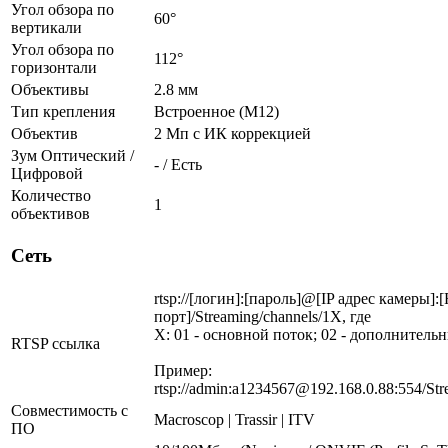
Угол обзора по
60°
вертикали
Угол обзора по
112°
горизонтали
Объективы
2.8 мм
Тип крепления
Встроенное (М12)
Объектив
2 Мп c ИК коррекцией
Зум Оптический /
- / Есть
Цифровой
Количество
1
объективов
Сеть
rtsp://[логин]:[пароль]@[IP адрес камеры]:
порт]/Streaming/channels/1X, где
X: 01 - основной поток; 02 - дополнитель
RTSP ссылка
Пример:
rtsp://admin:a1234567@192.168.0.88:554/Str
Совместимость с
Macroscop | Trassir | ITV
ПО