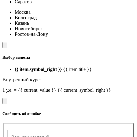
Саратов
Москва
Волгоград
Казань
Новосибирск
Ростов-на-Дону
Выбор валюты
{{ item.symbol_right }}
{{ item.title }}
Внутренний курс:
1 у.е. = {{ current_value }} {{ current_symbol_right }}
Сообщить об ошибке