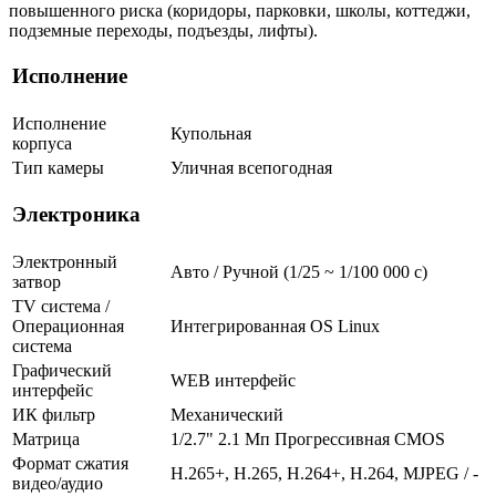
повышенного риска (коридоры, парковки, школы, коттеджи,
подземные переходы, подъезды, лифты).
Исполнение
Исполнение
Купольная
корпуса
Тип камеры
Уличная всепогодная
Электроника
Электронный
Авто / Ручной (1/25 ~ 1/100 000 с)
затвор
TV система /
Операционная
Интегрированная OS Linux
система
Графический
WEB интерфейс
интерфейс
ИК фильтр
Механический
Матрица
1/2.7" 2.1 Мп Прогрессивная CMOS
Формат сжатия
H.265+, H.265, H.264+, H.264, MJPEG / -
видео/аудио