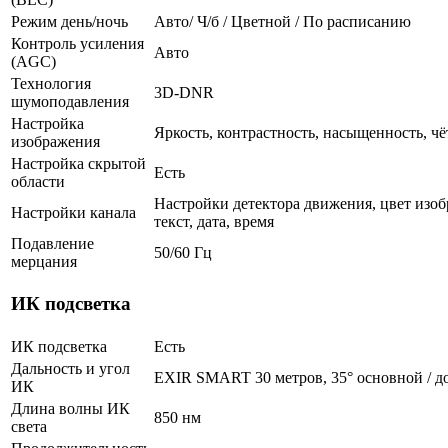
Режим день/ночь
Авто/ Ч/б / Цветной / По расписанию
Контроль усиления
Авто
(AGC)
Технология
3D-DNR
шумоподавления
Настройка
Яркость, контрастность, насыщенность, чё
изображения
Настройка скрытой
Есть
области
Настройки детектора движения, цвет изоб
Настройки канала
текст, дата, время
Подавление
50/60 Гц
мерцания
ИК подсветка
ИК подсветка
Есть
Дальность и угол
EXIR SMART 30 метров, 35° основной / д
ИК
Длина волны ИК
850 нм
света