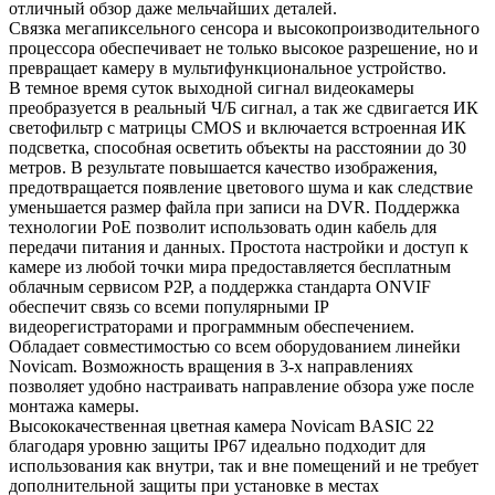
отличный обзор даже мельчайших деталей.
Связка мегапиксельного сенсора и высокопроизводительного
процессора обеспечивает не только высокое разрешение, но и
превращает камеру в мультифункциональное устройство.
В темное время суток выходной сигнал видеокамеры
преобразуется в реальный Ч/Б сигнал, а так же сдвигается ИК
светофильтр с матрицы CMOS и включается встроенная ИК
подсветка, способная осветить объекты на расстоянии до 30
метров. В результате повышается качество изображения,
предотвращается появление цветового шума и как следствие
уменьшается размер файла при записи на DVR. Поддержка
технологии РоЕ позволит использовать один кабель для
передачи питания и данных. Простота настройки и доступ к
камере из любой точки мира предоставляется бесплатным
облачным сервисом P2P, а поддержка стандарта ONVIF
обеспечит связь со всеми популярными IP
видеорегистраторами и программным обеспечением.
Обладает совместимостью со всем оборудованием линейки
Novicam. Возможность вращения в 3-х направлениях
позволяет удобно настраивать направление обзора уже после
монтажа камеры.
Высококачественная цветная камера Novicam BASIC 22
благодаря уровню защиты IP67 идеально подходит для
использования как внутри, так и вне помещений и не требует
дополнительной защиты при установке в местах