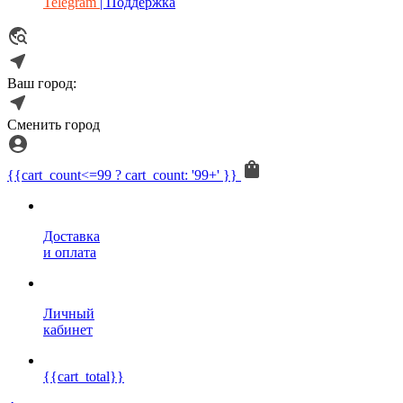
Telegram
| Поддержка
Ваш город:
Сменить город
{{cart_count<=99 ? cart_count: '99+' }}
Доставка
и оплата
Личный
кабинет
{{cart_total}}