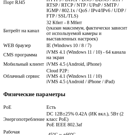
Порт RJ45
RTSP / RTCP / NTP / UPnP / SMTP /
IGMP / 802.1x / QoS / IPv4/IPv6 / UDP /
FTP / SSL/TLS)
32 Кбит - 8 Мбит
(указан максимум, фактически зависит
Битрейт на канал
от используемой камеры и
выставленных настроек)
WEB браузер
IE (Windows 10 / 8 / 7)
iVMS 4.1 (Windows 11 / 10) - 64 канала
CMS программа
на экран
Мобильный клиент
iVMS 4.5 (Android, iPhone)
Cloud Р2Р:
Облачный сервис
iVMS 4.1 (Windows 11 / 10)
iVMS 4.5 (Android / iPhone / iPad)
Физические параметры
PoE
Есть
DC 12В±25% 0.42А (ИК вкл.), 5Вт (2
Энергопотребление
класс PoE)
PoE IEEE 802.3af
Рабочая
-45°С ~ +60°С