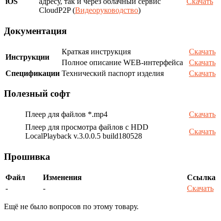
iOS
адресу, так и через облачный сервис
Скачать
CloudP2P (
Видеоруководство
)
Документация
Краткая инструкция
Скачать
Инструкции
Полное описание WEB-интерфейса
Скачать
Спецификации
Технический паспорт изделия
Скачать
Полезный софт
Плеер для файлов *.mp4
Скачать
Плеер для просмотра файлов с HDD
Скачать
LocalPlayback v.3.0.0.5 build180528
Прошивка
Файл
Изменения
Ссылка
-
-
Скачать
Ещё не было вопросов по этому товару.