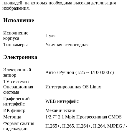
площадей, на которых необходима высокая детализация
изображения.
Исполнение
Исполнение
Пуля
корпуса
Тип камеры
Уличная всепогодная
Электроника
Электронный
Авто / Ручной (1/25 ~ 1/100 000 с)
затвор
TV система /
Операционная
Интегрированная OS Linux
система
Графический
WEB интерфейс
интерфейс
ИК фильтр
Механический
Матрица
1/2.7" 2.1 Mpix Прогрессивная CMOS
Формат сжатия
H.265+, H.265, H.264+, H.264, MJPEG / -
видео/аудио