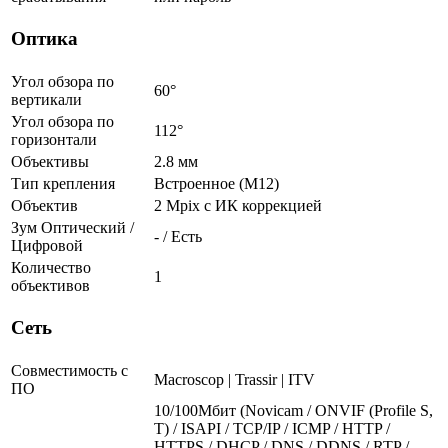
Оптика
Угол обзора по
60°
вертикали
Угол обзора по
112°
горизонтали
Объективы
2.8 мм
Тип крепления
Встроенное (М12)
Объектив
2 Mpix c ИК коррекцией
Зум Оптический /
- / Есть
Цифровой
Количество
1
объективов
Сеть
Совместимость с
Macroscop | Trassir | ITV
ПО
10/100Мбит (Novicam / ONVIF (Profile S,
T) / ISAPI / TCP/IP / ICMP / HTTP /
HTTPS / DHCP / DNS / DDNS / RTP /