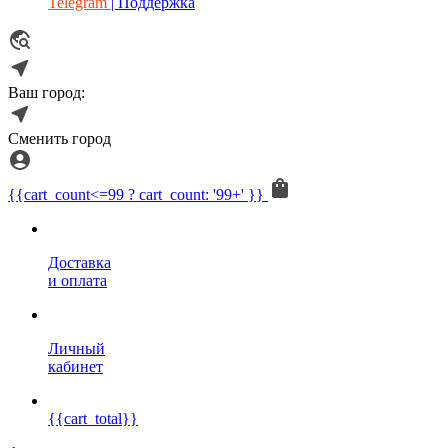
Telegram
| Поддержка
Ваш город:
Сменить город
{{cart_count<=99 ? cart_count: '99+' }}
Доставка
и оплата
Личный
кабинет
{{cart_total}}