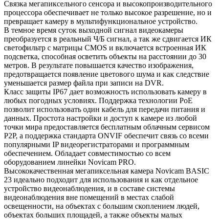
Связка мегапиксельного сенсора и высокопроизводительного
процессора обеспечивает не только высокое разрешение, но и
превращает камеру в мультифункциональное устройство.
В темное время суток выходной сигнал видеокамеры
преобразуется в реальный Ч/Б сигнал, а так же сдвигается ИК
светофильтр с матрицы CMOS и включается встроенная ИК
подсветка, способная осветить объекты на расстоянии до 30
метров. В результате повышается качество изображения,
предотвращается появление цветового шума и как следствие
уменьшается размер файла при записи на DVR.
Класс защиты IP67 дает возможность использовать камеру в
любых погодных условиях. Поддержка технологии РоЕ
позволит использовать один кабель для передачи питания и
данных. Простота настройки и доступ к камере из любой
точки мира предоставляется бесплатным облачным сервисом
P2P, а поддержка стандарта ONVIF обеспечит связь со всеми
популярными IP видеорегистраторами и программным
обеспечением. Обладает совместимостью со всем
оборудованием линейки Novicam PRO.
Высококачественная мегапиксельная камера Novicam BASIC
23 идеально подходит для использования и как отдельное
устройство видеонаблюдения, и в составе системы
видеонаблюдения вне помещений в местах слабой
освещенности, на объектах с большим скоплением людей,
объектах больших площадей, а также объекты малых