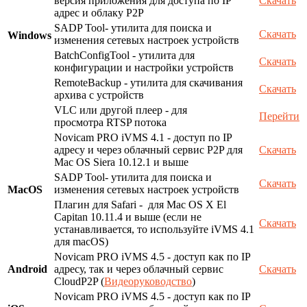
версия приложения для доступа по IP
Скачать
адрес и облаку P2P
SADP Tool- утилита для поиска и
Скачать
Windows
изменения сетевых настроек устройств
BatchConfigTool - утилита для
Скачать
конфигурации и настройки устройств
RemoteBackup - утилита для скачивания
Скачать
архива с устройств
VLC или другой плеер - для
Перейти
просмотра RTSP потока
Novicam PRO iVMS 4.1 - доступ по IP
адресу и через облачный сервис P2P для
Скачать
Mac OS Siera 10.12.1 и выше
SADP Tool- утилита для поиска и
Скачать
MacOS
изменения сетевых настроек устройств
Плагин для Safari - для Mac OS X El
Capitan 10.11.4 и выше (если не
Скачать
устанавливается, то используйте iVMS 4.1
для macOS)
Novicam PRO iVMS 4.5 - доступ как по IP
Android
адресу, так и через облачный сервис
Скачать
CloudP2P (
Видеоруководство
)
Novicam PRO iVMS 4.5 - доступ как по IP