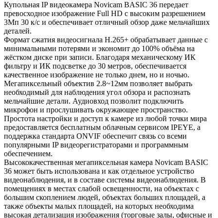
Купольная IP видеокамера Novicam BASIC 36 передает
превосходное изображение Full HD с высоким разрешением
3Мп 30 к/с и обеспечивает отличный обзор даже мельчайших
деталей.
Формат сжатия видеосигнала H.265+ обрабатывает данные с
минимальными потерями и экономит до 100% объёма на
жёстком диске при записи. Благодаря механическому ИК
фильтру и ИК подсветке до 30 метров, обеспечивается
качественное изображение не только днем, но и ночью.
Мегапиксельный объектив 2.8~12мм позволяет выбрать
необходимый для наблюдения угол обзора и распознать
мельчайшие детали. Аудиовход позволит подключить
микрофон и прослушивать окружающее пространство.
Простота настройки и доступ к камере из любой точки мира
предоставляется бесплатным облачным сервисом IPEYE, а
поддержка стандарта ONVIF обеспечит связь со всеми
популярными IP видеорегистраторами и программным
обеспечением.
Высококачественная мегапиксельная камера Novicam BASIC
36 может быть использована и как отдельное устройство
видеонаблюдения, и в составе системы видеонаблюдения. В
помещениях в местах слабой освещенности, на объектах с
большим скоплением людей, объектах больших площадей, а
также объекты малых площадей, на которых необходима
высокая детализация изображения (торговые залы, офисные и