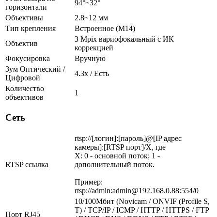
94°~32°
горизонтали
Объективы
2.8~12 мм
Тип крепления
Встроенное (M14)
3 Mpix вариофокальный c ИК
Объектив
коррекцией
Фокусировка
Вручную
Зум Оптический /
4.3х / Есть
Цифровой
Количество
1
объективов
Сеть
rtsp://[логин]:[пароль]@[IP адрес
камеры]:[RTSP порт]/X, где
X: 0 - основной поток; 1 -
RTSP ссылка
дополнительный поток.
Пример:
rtsp://admin:admin@192.168.0.88:554/0
10/100Мбит (Novicam / ONVIF (Profile S,
T) / TCP/IP / ICMP / HTTP / HTTPS / FTP
Порт RJ45