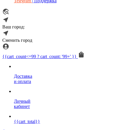
Telegram
| Поддержка
Ваш город:
Сменить город
{{cart_count<=99 ? cart_count: '99+' }}
Доставка
и оплата
Личный
кабинет
{{cart_total}}