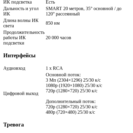
ИК подсветка
Есть
Дальность и угол
SMART 20 метров, 35° основной / до
ИК
120° рассеянный
Длина волны ИК
850 нм
света
Продолжительность
работы ИК
20 000 часов
подсветки
Интерфейсы
Аудиовход
1 х RCA
Основной поток:
3 Мп (2304×1296) 25/30 к/с
1080p (1920×1080) 25/30 к/с
720p (1280×720) 25/30 к/с
Цифровой выход
Дополнительный поток:
720p (1280×720) 25/30 к/с
480p (720×480) 25/30 к/с
Тревога