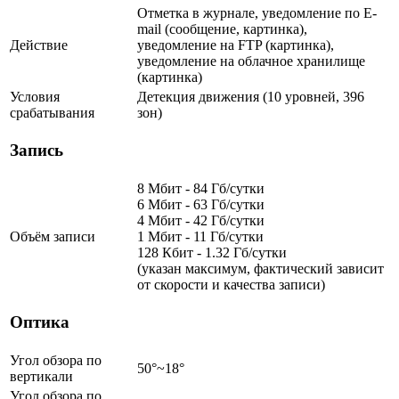
Отметка в журнале, уведомление по E-
mail (сообщение, картинка),
Действие
уведомление на FTP (картинка),
уведомление на облачное хранилище
(картинка)
Условия
Детекция движения (10 уровней, 396
срабатывания
зон)
Запись
8 Мбит - 84 Гб/сутки
6 Мбит - 63 Гб/сутки
4 Мбит - 42 Гб/сутки
Объём записи
1 Мбит - 11 Гб/сутки
128 Кбит - 1.32 Гб/сутки
(указан максимум, фактический зависит
от скорости и качества записи)
Оптика
Угол обзора по
50°~18°
вертикали
Угол обзора по