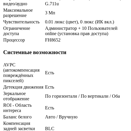
видео/аудио
G.711u
Максимальное
3 Мп
разрешение
Чувствительность
0.01 люкс (цвет), 0 люкс (ИК вкл.)
Ограничение
Администратор + 10 Пользователей
доступа
online (установка прав доступа)
Процессор
FH8652
Системные возможности
AVPC
(автокомпенсация
Есть
повреждённых
пикселей)
Детекция движения
Есть
Зеркальное
По горизонтали / По вертикали / Оба
отображение
ROI - Область
Есть
интереса
Баланс белого
Авто / Вручную
Компенсация
задней засветки
BLC