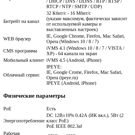
/ DHCP / DNS / DDNS / RTP / RTSP /
RTCP / NTP / SMTP / UDP)
32 Кбит/с - 16 Мбит/с
(указан максимум, фактически зависит
Битрейт на канал
от используемой камеры и
выставленных настроек)
IE, Google Chrome, Firefox, Mac Safari,
WEB браузер
Opera (Windows 10 / 8 / 7)
iVMS 4.1 (Windows 10 / 8 / 7 / VISTA /
CMS программа
XP) - 64 канала на экран
Мобильный клиент
iVMS 4.5 (Android, iPhone)
IPEYE:
IE, Google Crome, Firefox, Mac Safari,
Облачный сервис
Opera (ipeye.ru)
IPEYE (Android, iPhone)
Физические параметры
PoE
Есть
DC 12В±10% 0.42А (ИК вкл.), 5Вт (2
Энергопотребление
класс PoE)
PoE IEEE 802.3af
Рабочая