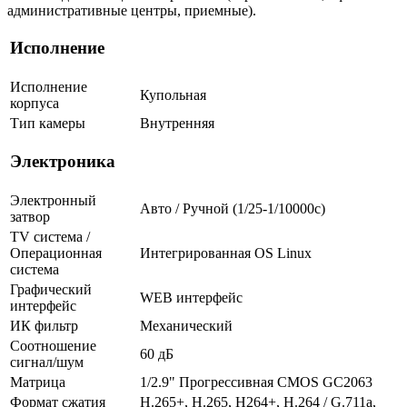
административные центры, приемные).
Исполнение
Исполнение
Купольная
корпуса
Тип камеры
Внутренняя
Электроника
Электронный
Авто / Ручной (1/25-1/10000c)
затвор
TV система /
Операционная
Интегрированная OS Linux
система
Графический
WEB интерфейс
интерфейс
ИК фильтр
Механический
Соотношение
60 дБ
сигнал/шум
Матрица
1/2.9" Прогрессивная CMOS GC2063
Формат сжатия
H.265+, H.265, H264+, H.264 / G.711a,