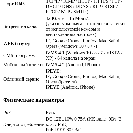
TCP/IP / ICMP / HTTP / HTTPS / FTP /
Порт RJ45
DHCP / DNS / DDNS / RTP / RTSP /
RTCP / NTP / SMTP )
32 Кбит/с - 16 Мбит/с
(указан максимум, фактически зависит
Битрейт на канал
от используемой камеры и
выставленных настроек)
IE, Google Crome, Firefox, Mac Safari,
WEB браузер
Opera (Windows 10 / 8 / 7)
iVMS 4.1 (Windows 10 / 8 / 7 / VISTA /
CMS программа
XP) - 64 канала на экран
Мобильный клиент
iVMS 4.5 (Android, iPhone)
IPEYE:
IE, Google Crome, Firefox, Mac Safari,
Облачный сервис
Opera (ipeye.ru)
IPEYE (Android, iPhone)
Физические параметры
PoE
Есть
DC 12В±10% 0.75A (ИК вкл.), 9Вт (3
Энергопотребление
класс PoE)
PoE IEEE 802.3af