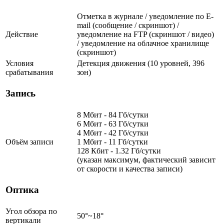
Отметка в журнале / уведомление по E-
mail (сообщение / скриншот) /
Действие
уведомление на FTP (скриншот / видео)
/ уведомление на облачное хранилище
(скриншот)
Условия
Детекция движения (10 уровней, 396
срабатывания
зон)
Запись
8 Мбит - 84 Гб/сутки
6 Мбит - 63 Гб/сутки
4 Мбит - 42 Гб/сутки
Объём записи
1 Мбит - 11 Гб/сутки
128 Кбит - 1.32 Гб/сутки
(указан максимум, фактический зависит
от скорости и качества записи)
Оптика
Угол обзора по
50°~18°
вертикали