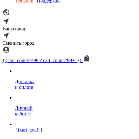
Telegram
| Поддержка
Ваш город:
Сменить город
{{cart_count<=99 ? cart_count: '99+' }}
Доставка
и оплата
Личный
кабинет
{{cart_total}}