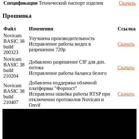
Спецификации
Технический паспорт изделия
Скачать
Прошивка
Файл
Изменения
Ссылка
Novicam
Улучшена производительность
BASIC 38
Исправление работы видео в
Скачать
build
разрешении 720p
200323
Novicam
Добавлено разрешение CIF для доп.
BASIC 38
потока
Скачать
build
Исправление работы баланса белого
210204
Добавлена поддержка облачной
Novicam
платформы "Форпост"
BASIC 38
Исправлена ошибка работы RTSP при
Скачать
build
отключении протоколов Novicam и
210407
Onvif