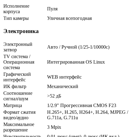
Исполнение
Пуля
корпуса
Тип камеры
Уличная всепогодная
Электроника
Электронный
Авто / Ручной (1/25-1/10000c)
затвор
TV система /
Операционная
Интегрированная OS Linux
система
Графический
WEB интерфейс
интерфейс
ИК фильтр
Механический
Соотношение
>52 дБ
сигнал/шум
Матрица
1/2.9" Прогрессивная CMOS F23
Формат сжатия
H.265+, H.265, H264+, H.264, MJPEG /
видео/аудио
G.711a, G.711u
Максимальное
3 Mpix
разрешение
Чувствительность
0.01 люкс (цвет), 0 люкс (ИК вкл.)