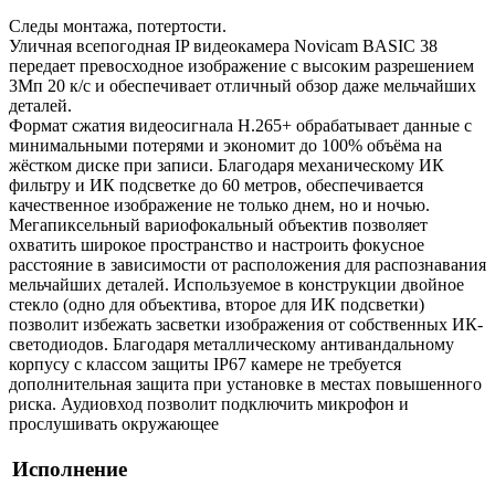
Следы монтажа, потертости.
Уличная всепогодная IP видеокамера Novicam BASIC 38
передает превосходное изображение с высоким разрешением
3Мп 20 к/с и обеспечивает отличный обзор даже мельчайших
деталей.
Формат сжатия видеосигнала H.265+ обрабатывает данные с
минимальными потерями и экономит до 100% объёма на
жёстком диске при записи. Благодаря механическому ИК
фильтру и ИК подсветке до 60 метров, обеспечивается
качественное изображение не только днем, но и ночью.
Мегапиксельный вариофокальный объектив позволяет
охватить широкое пространство и настроить фокусное
расстояние в зависимости от расположения для распознавания
мельчайших деталей. Используемое в конструкции двойное
стекло (одно для объектива, второе для ИК подсветки)
позволит избежать засветки изображения от собственных ИК-
светодиодов. Благодаря металлическому антивандальному
корпусу с классом защиты IP67 камере не требуется
дополнительная защита при установке в местах повышенного
риска. Аудиовход позволит подключить микрофон и
прослушивать окружающее
Исполнение