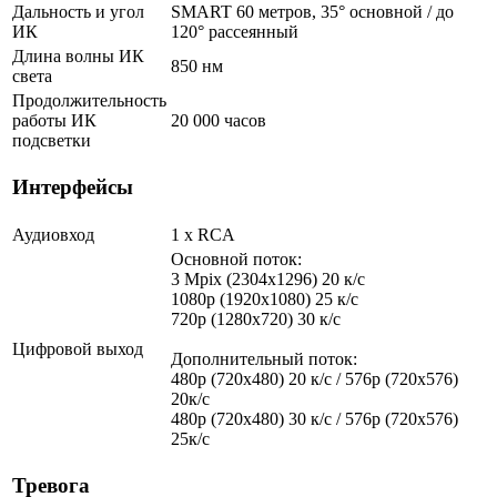
Дальность и угол
SMART 60 метров, 35° основной / до
ИК
120° рассеянный
Длина волны ИК
850 нм
света
Продолжительность
работы ИК
20 000 часов
подсветки
Интерфейсы
Аудиовход
1 х RCA
Основной поток:
3 Mpix (2304x1296) 20 к/с
1080p (1920x1080) 25 к/с
720p (1280x720) 30 к/с
Цифровой выход
Дополнительный поток:
480p (720x480) 20 к/с / 576p (720x576)
20к/с
480p (720x480) 30 к/с / 576p (720x576)
25к/с
Тревога