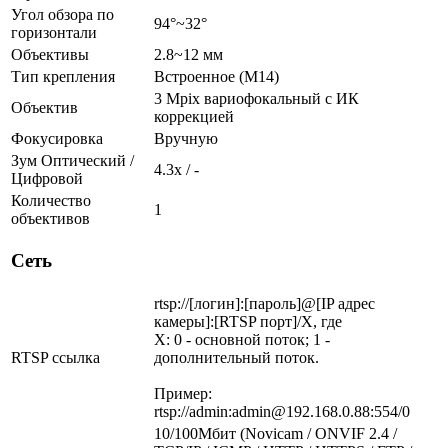
Угол обзора по
94°~32°
горизонтали
Объективы
2.8~12 мм
Тип крепления
Встроенное (M14)
3 Mpix вариофокальный c ИК
Объектив
коррекцией
Фокусировка
Вручную
Зум Оптический /
4.3х / -
Цифровой
Количество
1
объективов
Сеть
rtsp://[логин]:[пароль]@[IP адрес
камеры]:[RTSP порт]/X, где
X: 0 - основной поток; 1 -
RTSP ссылка
дополнительный поток.
Пример:
rtsp://admin:admin@192.168.0.88:554/0
10/100Мбит (Novicam / ONVIF 2.4 /