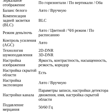
Зеркальное
По горизонтали / По вертикали / Оба
отображение
Баланс белого
Авто / Вручную
Компенсация
задней засветки
BLC
(BLC)
Авто / Цветной / Ч/б режим / По
Режим день/ночь
расписанию
Контроль усиления
Авто
(AGC)
Технология
2D-DNR
шумоподавления
3D-DNR
Настройка
Яркость, контрастность, насыщенность,
изображения
резкость, коридор
Настройка скрытой
Есть
области
Настройка
Авто / Вручную
экспозиции
Параметры записи, настройки детектора
Настройки канала
движения, имя, настройка скрытой
области
Подавление
50/60 Гц
мерцания