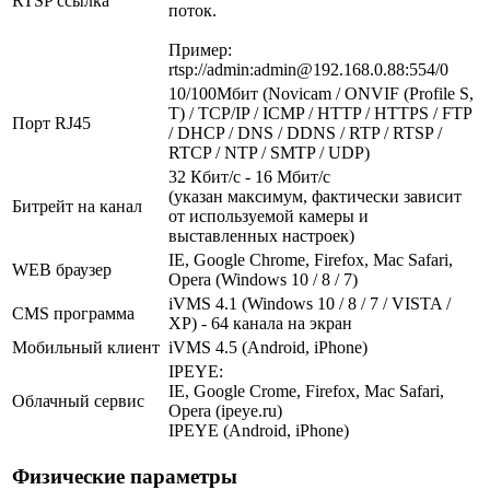
RTSP ссылка
поток.
Пример:
rtsp://admin:admin@192.168.0.88:554/0
10/100Мбит (Novicam / ONVIF (Profile S,
T) / TCP/IP / ICMP / HTTP / HTTPS / FTP
Порт RJ45
/ DHCP / DNS / DDNS / RTP / RTSP /
RTCP / NTP / SMTP / UDP)
32 Кбит/с - 16 Мбит/с
(указан максимум, фактически зависит
Битрейт на канал
от используемой камеры и
выставленных настроек)
IE, Google Chrome, Firefox, Mac Safari,
WEB браузер
Opera (Windows 10 / 8 / 7)
iVMS 4.1 (Windows 10 / 8 / 7 / VISTA /
CMS программа
XP) - 64 канала на экран
Мобильный клиент
iVMS 4.5 (Android, iPhone)
IPEYE:
IE, Google Crome, Firefox, Mac Safari,
Облачный сервис
Opera (ipeye.ru)
IPEYE (Android, iPhone)
Физические параметры