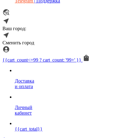
Telegram
| Поддержка
Ваш город:
Сменить город
{{cart_count<=99 ? cart_count: '99+' }}
Доставка
и оплата
Личный
кабинет
{{cart_total}}