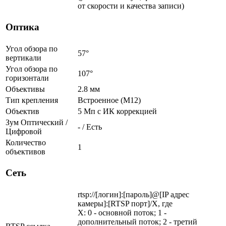
от скорости и качества записи)
Оптика
Угол обзора по
57°
вертикали
Угол обзора по
107°
горизонтали
Объективы
2.8 мм
Тип крепления
Встроенное (М12)
Объектив
5 Мп c ИК коррекцией
Зум Оптический /
- / Есть
Цифровой
Количество
1
объективов
Сеть
rtsp://[логин]:[пароль]@[IP адрес
камеры]:[RTSP порт]/X, где
X: 0 - основной поток; 1 -
дополнительный поток; 2 - третий