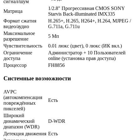
сигнал/шум
1/2.8" Прогрессивная CMOS SONY
Матрица
Starvis Back-illuminated IMX335
Формат сжатия
H.265+, H.265, H264+, H.264, MJPEG /
видео/аудио
G.711a, G.711u
Максимальное
5 Мп
разрешение
Чувствительность
0.01 люкс (цвет), 0 люкс (ИК вкл.)
Ограничение
Администратор + 10 Пользователей
доступа
online (установка прав доступа)
Процессор
FH8856
Системные возможности
AVPC
(автокомпенсация
Есть
повреждённых
пикселей)
Широкий
динамический
D-WDR
диапазон (WDR)
Детекция движения
Есть