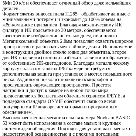
5Мп 20 к/с и обеспечивает отличный обзор даже мельчайших
деталей.
Формат сжатия видеосигнала H.265+ обрабатывает данные с
минимальными потерями и экономит до 100% объёма на
жёстком диске при записи. Благодаря механическому ИК
фильтру и ИК подсветке до 30 метров, обеспечивается
качественное изображение не только днем, но и ночью.
Мегапиксельный объектив 2.8мм позволяет охватить широкое
пространство и распознать мельчайшие детали. Используемое
в конструкции двойное стекло (одно для объектива, второе
для ИК подсветки) позволит избежать засветки изображения
от собственных ИК-светодиодов. Благодаря металлическому
корпусу с классом защиты IP67 камере не требуется
дополнительная защита при установке в местах повышенного
риска. Аудиовход позволит подключить микрофон и
прослушивать окружающее пространство. Простота
настройки и доступ к камере из любой точки мира
предоставляется бесплатным облачным сервисом IPEYE, а
поддержка стандарта ONVIF обеспечит связь со всеми
популярными IP видеорегистраторами и программным
обеспечением.
Высококачественная мегапиксельная камера Novicam BASIC
53 может быть использована в составе малых и крупных
систем видеонаблюдения. Подходит для установки в местах с
недостаточной освещённостью и с плохими погодными