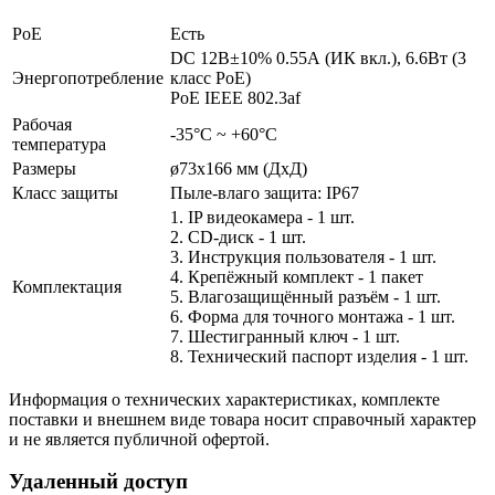
PoE
Есть
DC 12В±10% 0.55А (ИК вкл.), 6.6Вт (3
Энергопотребление
класс PoE)
PoE IEEE 802.3af
Рабочая
-35°С ~ +60°С
температура
Размеры
ø73x166 мм (ДxД)
Класс защиты
Пыле-влаго защита: IP67
1. IP видеокамера - 1 шт.
2. СD-диск - 1 шт.
3. Инструкция пользователя - 1 шт.
4. Крепёжный комплект - 1 пакет
Комплектация
5. Влагозащищённый разъём - 1 шт.
6. Форма для точного монтажа - 1 шт.
7. Шестигранный ключ - 1 шт.
8. Технический паспорт изделия - 1 шт.
Информация о технических характеристиках, комплекте
поставки и внешнем виде товара носит справочный характер
и не является публичной офертой.
Удаленный доступ