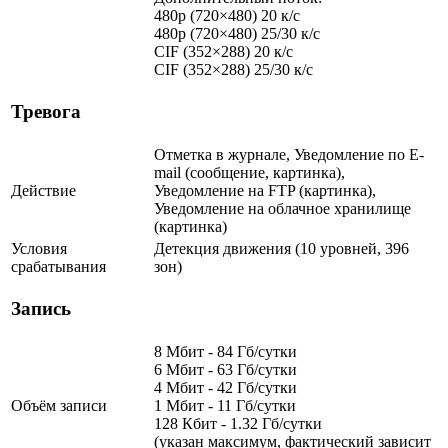
480p (720×480) 20 к/с
480p (720×480) 25/30 к/с
CIF (352×288) 20 к/с
CIF (352×288) 25/30 к/с
Тревога
Отметка в журнале, Уведомление по E-
mail (сообщение, картинка),
Действие
Уведомление на FTP (картинка),
Уведомление на облачное хранилище
(картинка)
Условия
Детекция движения (10 уровней, 396
срабатывания
зон)
Запись
8 Мбит - 84 Гб/сутки
6 Мбит - 63 Гб/сутки
4 Мбит - 42 Гб/сутки
Объём записи
1 Мбит - 11 Гб/сутки
128 Кбит - 1.32 Гб/сутки
(указан максимум, фактический зависит