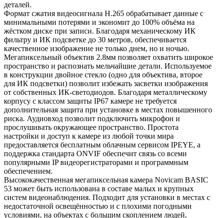
деталей.
Формат сжатия видеосигнала H.265 обрабатывает данные с
минимальными потерями и экономит до 100% объёма на
жёстком диске при записи. Благодаря механическому ИК
фильтру и ИК подсветке до 30 метров, обеспечивается
качественное изображение не только днем, но и ночью.
Мегапиксельный объектив 2.8мм позволяет охватить широкое
пространство и распознать мельчайшие детали. Используемое
в конструкции двойное стекло (одно для объектива, второе
для ИК подсветки) позволит избежать засветки изображения
от собственных ИК-светодиодов. Благодаря металлическому
корпусу с классом защиты IP67 камере не требуется
дополнительная защита при установке в местах повышенного
риска. Аудиовход позволит подключить микрофон и
прослушивать окружающее пространство. Простота
настройки и доступ к камере из любой точки мира
предоставляется бесплатным облачным сервисом IPEYE, а
поддержка стандарта ONVIF обеспечит связь со всеми
популярными IP видеорегистраторами и программным
обеспечением.
Высококачественная мегапиксельная камера Novicam BASIC
53 может быть использована в составе малых и крупных
систем видеонаблюдения. Подходит для установки в местах с
недостаточной освещённостью и с плохими погодными
условиями, на объектах с большим скоплением людей,