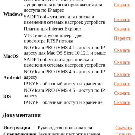
- упрощенная версия приложения для
Скачать
доступа по IP адрес
Windows
SADP Tool - утилита для поиска и
Скачать
изменения сетевых настроек устройств
Плагин для Internet Explorer
Скачать
VLC или другой плеер - для
Перейти
просмотра RTSP потока
NOVIcam PRO iVMS 4.1 - доступ по IP
Скачать
адресу для Mac OS Siera 10.12.1 и выше
MacOS
SADP Tool- утилита для поиска и
Скачать
изменения сетевых настроек устройств
NOVIcam PRO iVMS 4.5 - доступ по IP
Скачать
адресу
Android
IP EYE - облачный доступ и хранение
Скачать
NOVIcam PRO iVMS 4.5 - доступ по IP
Скачать
адресу
iOS
IP EYE - облачный доступ и хранение
Скачать
Документация
Инструкции
Руководство пользователя
Скачать
Спецификации
Технический паспорт изделия
Скачать