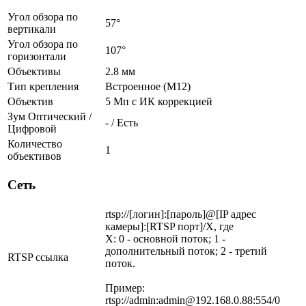
Угол обзора по
57°
вертикали
Угол обзора по
107°
горизонтали
Объективы
2.8 мм
Тип крепления
Встроенное (М12)
Объектив
5 Мп c ИК коррекцией
Зум Оптический /
- / Есть
Цифровой
Количество
1
объективов
Сеть
rtsp://[логин]:[пароль]@[IP адрес
камеры]:[RTSP порт]/X, где
X: 0 - основной поток; 1 -
дополнительный поток; 2 - третий
RTSP ссылка
поток.
Пример:
rtsp://admin:admin@192.168.0.88:554/0