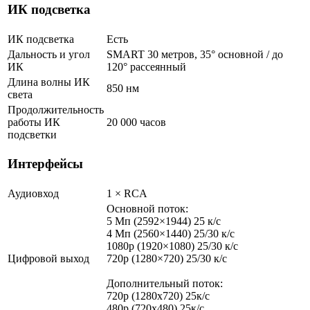
ИК подсветка
ИК подсветка
Есть
Дальность и угол
SMART 30 метров, 35° основной / до
ИК
120° рассеянный
Длина волны ИК
850 нм
света
Продолжительность
работы ИК
20 000 часов
подсветки
Интерфейсы
Аудиовход
1 × RCA
Основной поток:
5 Мп (2592×1944) 25 к/с
4 Мп (2560×1440) 25/30 к/с
1080p (1920×1080) 25/30 к/с
Цифровой выход
720p (1280×720) 25/30 к/с
Дополнительный поток:
720p (1280x720) 25к/с
480p (720х480) 25к/с