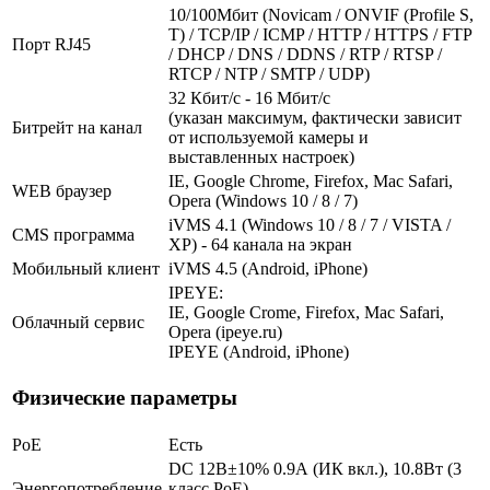
10/100Мбит (Novicam / ONVIF (Profile S,
T) / TCP/IP / ICMP / HTTP / HTTPS / FTP
Порт RJ45
/ DHCP / DNS / DDNS / RTP / RTSP /
RTCP / NTP / SMTP / UDP)
32 Кбит/с - 16 Мбит/с
(указан максимум, фактически зависит
Битрейт на канал
от используемой камеры и
выставленных настроек)
IE, Google Chrome, Firefox, Mac Safari,
WEB браузер
Opera (Windows 10 / 8 / 7)
iVMS 4.1 (Windows 10 / 8 / 7 / VISTA /
CMS программа
XP) - 64 канала на экран
Мобильный клиент
iVMS 4.5 (Android, iPhone)
IPEYE:
IE, Google Crome, Firefox, Mac Safari,
Облачный сервис
Opera (ipeye.ru)
IPEYE (Android, iPhone)
Физические параметры
PoE
Есть
DC 12В±10% 0.9А (ИК вкл.), 10.8Вт (3
Энергопотребление
класс PoE)