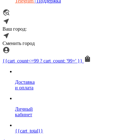
Telegram
| Поддержка
Ваш город:
Сменить город
{{cart_count<=99 ? cart_count: '99+' }}
Доставка
и оплата
Личный
кабинет
{{cart_total}}