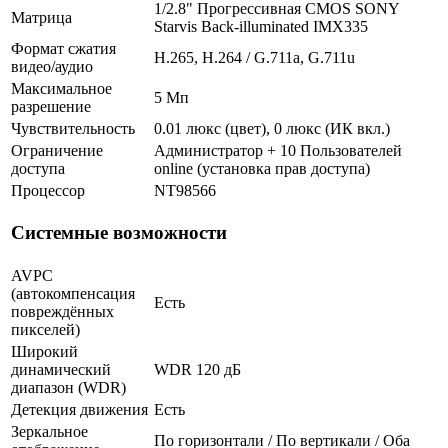
1/2.8" Прогрессивная CMOS SONY
Матрица
Starvis Back-illuminated IMX335
Формат сжатия
H.265, H.264 / G.711a, G.711u
видео/аудио
Максимальное
5 Мп
разрешение
Чувствительность
0.01 люкс (цвет), 0 люкс (ИК вкл.)
Ограничение
Администратор + 10 Пользователей
доступа
online (установка прав доступа)
Процессор
NT98566
Системные возможности
AVPC
(автокомпенсация
Есть
повреждённых
пикселей)
Широкий
динамический
WDR 120 дБ
диапазон (WDR)
Детекция движения
Есть
Зеркальное
По горизонтали / По вертикали / Оба