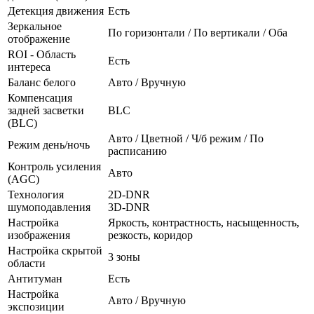
Детекция движения
Есть
Зеркальное
По горизонтали / По вертикали / Оба
отображение
ROI - Область
Есть
интереса
Баланс белого
Авто / Вручную
Компенсация
задней засветки
BLC
(BLC)
Авто / Цветной / Ч/б режим / По
Режим день/ночь
расписанию
Контроль усиления
Авто
(AGC)
Технология
2D-DNR
шумоподавления
3D-DNR
Настройка
Яркость, контрастность, насыщенность,
изображения
резкость, коридор
Настройка скрытой
3 зоны
области
Антитуман
Есть
Настройка
Авто / Вручную
экспозиции