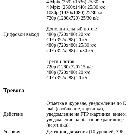
4 Mpix (2592x1536) 25/30 к/с
4 Mpix (2560x1440) 25/30 к/с
1080p (1920x1080) 25/30 к/с
720p (1280x720) 25/30 к/с
Дополнительный поток:
Цифровой выход
480p (720x480) 20 к/с
CIF (352x288) 20 к/с
480p (720x480) 25/30 к/с
CIF (352x288) 25/30 к/с
Третий поток:
720p (1280x720) 15 к/с
480p (720x480) 20 к/с
CIF (352x288) 20 к/с
Тревога
Отметка в журнале, уведомление по E-
mail (сообщение, картинка),
Действие
уведомление на FTP (картинка, видео),
уведомление на облачное хранилище
(картинка)
Условия
Детекция движения (10 уровней, 396