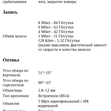
срабатывания
зон), закрытие камеры
Запись
8 Мбит - 84 Гб/сутки
6 Мбит - 63 Гб/сутки
4 Мбит - 42 Гб/сутки
Объём записи
1 Мбит - 11 Гб/сутки
128 Кбит - 1.32 Гб/сутки
(указан максимум, фактический зависит
от скорости и качества записи)
Оптика
Угол обзора по
51°~19°
вертикали
Угол обзора по
98°~33°
горизонтали
Объективы
2.8~12 мм
Тип крепления
Встроенное (M14)
5 Mpix вариофокальный c ИК
Объектив
коррекцией