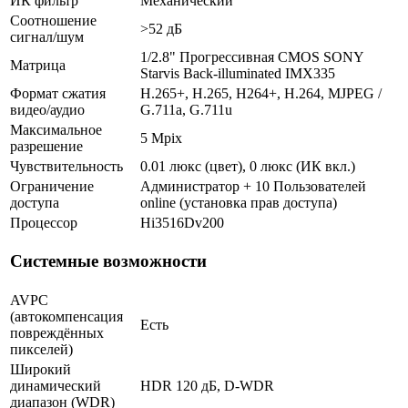
ИК фильтр
Механический
Соотношение
>52 дБ
сигнал/шум
1/2.8" Прогрессивная CMOS SONY
Матрица
Starvis Back-illuminated IMX335
Формат сжатия
H.265+, H.265, H264+, H.264, MJPEG /
видео/аудио
G.711a, G.711u
Максимальное
5 Mpix
разрешение
Чувствительность
0.01 люкс (цвет), 0 люкс (ИК вкл.)
Ограничение
Администратор + 10 Пользователей
доступа
online (установка прав доступа)
Процессор
Hi3516Dv200
Системные возможности
AVPC
(автокомпенсация
Есть
повреждённых
пикселей)
Широкий
динамический
HDR 120 дБ, D-WDR
диапазон (WDR)