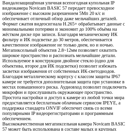
Вандалозащищённая уличная всепогодная купольная IP
видеокамера Novicam BASIC 57 передает превосходное
изображение с высоким разрешением 5Мп 20 к/с и
обеспечивает отличный обзор даже мельчайших деталей.
Формат сжатия видеосигнала H.265+ обрабатывает данные с
минимальными потерями и экономит до 100% объёма на
жёстком диске при записи. Благодаря механическому ИК
фильтру и ИК подсветке до 30 метров, обеспечивается
качественное изображение не только днем, но и ночью.
Мегапиксельный объектив 2.8~12мм позволяет охватить
широкое пространство и распознать мельчайшие детали.
Используемое в конструкции двойное стекло (одно для
объектива, второе для ИК подсветки) позволит избежать
засветки изображения от собственных ИК-светодиодов.
Благодаря металлическому корпусу с классом защиты IP67
камере не требуется дополнительная защита при установке в
местах повышенного риска. Аудиовход позволит подключить
микрофон и прослушивать окружающее пространство.
Простота настройки и доступ к камере из любой точки мира
предоставляется бесплатным облачным сервисом IPEYE, а
поддержка стандарта ONVIF обеспечит связь со всеми
популярными IP видеорегистраторами и программным
обеспечением.
Высококачественная мегапиксельная камера Novicam BASIC
57 может быть использована в составе малых и крупных