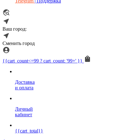
Telegram
| Поддержка
Ваш город:
Сменить город
{{cart_count<=99 ? cart_count: '99+' }}
Доставка
и оплата
Личный
кабинет
{{cart_total}}