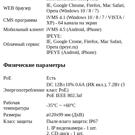
IE, Google Chrome, Firefox, Mac Safari,
WEB браузер
Opera (Windows 10 / 8 / 7)
iVMS 4.1 (Windows 10 / 8 / 7 / VISTA /
CMS программа
XP) - 64 канала на экран
Мобильный клиент
iVMS 4.5 (Android, iPhone)
IPEYE:
IE, Google Crome, Firefox, Mac Safari,
Облачный сервис
Opera (ipeye.ru)
IPEYE (Android, iPhone)
Физические параметры
PoE
Есть
DC 12В±10% 0.6А (ИК вкл.), 7.2Вт (3
Энергопотребление
класс PoE)
PoE IEEE 802.3af
Рабочая
-35°С ~ +60°С
температура
Размеры
ø120x99 мм (ДхВ)
Класс защиты
Пыле-влаго защита: IP67
1. IP видеокамера - 1 шт.
2. СD-диск - 1 шт.