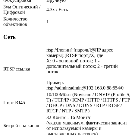
Фокусировка
Вручную
Зум Оптический /
4.3х / Есть
Цифровой
Количество
1
объективов
Сеть
rtsp://[логин]:[пароль]@[IP адрес
камеры]:[RTSP порт]/X, где
X: 0 - основной поток; 1 -
дополнительный поток; 2 - третий
RTSP ссылка
поток.
Пример:
rtsp://admin:admin@192.168.0.88:554/0
10/100Мбит (Novicam / ONVIF (Profile S,
T) / TCP/IP / ICMP / HTTP / HTTPS / FTP
Порт RJ45
/ DHCP / DNS / DDNS / RTP / RTSP /
RTCP / NTP / SMTP )
32 Кбит/с - 16 Мбит/с
(указан максимум, фактически зависит
Битрейт на канал
от используемой камеры и
выставленных настроек)