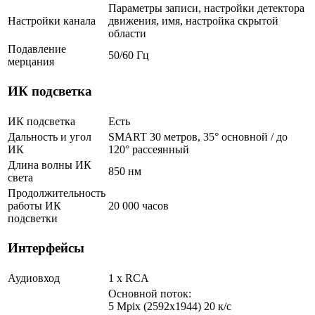
Параметры записи, настройки детектора
Настройки канала
движения, имя, настройка скрытой
области
Подавление
50/60 Гц
мерцания
ИК подсветка
ИК подсветка
Есть
Дальность и угол
SMART 30 метров, 35° основной / до
ИК
120° рассеянный
Длина волны ИК
850 нм
света
Продолжительность
работы ИК
20 000 часов
подсветки
Интерфейсы
Аудиовход
1 х RCA
Основной поток:
5 Mpix (2592x1944) 20 к/с