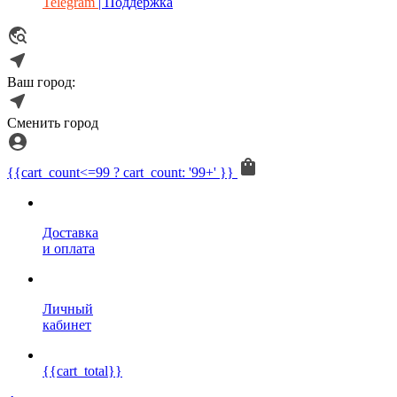
Telegram
| Поддержка
Ваш город:
Сменить город
{{cart_count<=99 ? cart_count: '99+' }}
Доставка
и оплата
Личный
кабинет
{{cart_total}}