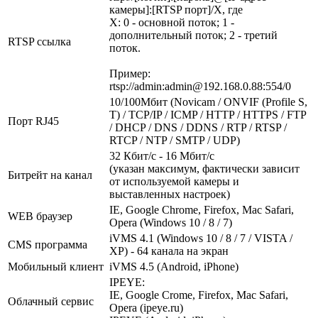
камеры]:[RTSP порт]/X, где
X: 0 - основной поток; 1 -
дополнительный поток; 2 - третий
RTSP ссылка
поток.
Пример:
rtsp://admin:admin@192.168.0.88:554/0
10/100Мбит (Novicam / ONVIF (Profile S,
T) / TCP/IP / ICMP / HTTP / HTTPS / FTP
Порт RJ45
/ DHCP / DNS / DDNS / RTP / RTSP /
RTCP / NTP / SMTP / UDP)
32 Кбит/с - 16 Мбит/с
(указан максимум, фактически зависит
Битрейт на канал
от используемой камеры и
выставленных настроек)
IE, Google Chrome, Firefox, Mac Safari,
WEB браузер
Opera (Windows 10 / 8 / 7)
iVMS 4.1 (Windows 10 / 8 / 7 / VISTA /
CMS программа
XP) - 64 канала на экран
Мобильный клиент
iVMS 4.5 (Android, iPhone)
IPEYE:
IE, Google Crome, Firefox, Mac Safari,
Облачный сервис
Opera (ipeye.ru)