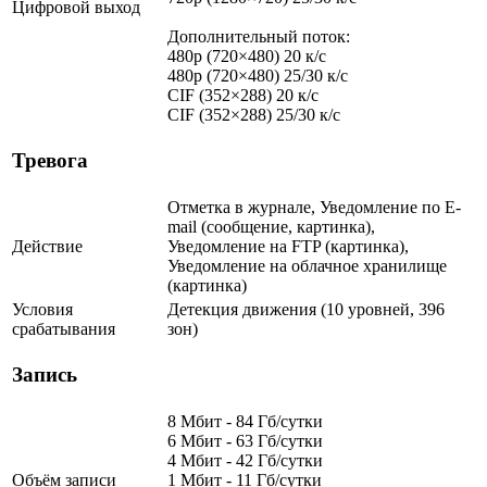
Цифровой выход
Дополнительный поток:
480p (720×480) 20 к/с
480p (720×480) 25/30 к/с
CIF (352×288) 20 к/с
CIF (352×288) 25/30 к/с
Тревога
Отметка в журнале, Уведомление по E-
mail (сообщение, картинка),
Действие
Уведомление на FTP (картинка),
Уведомление на облачное хранилище
(картинка)
Условия
Детекция движения (10 уровней, 396
срабатывания
зон)
Запись
8 Мбит - 84 Гб/сутки
6 Мбит - 63 Гб/сутки
4 Мбит - 42 Гб/сутки
Объём записи
1 Мбит - 11 Гб/сутки