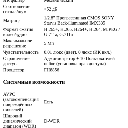
ИК фильтр
Механический
Соотношение
>52 дБ
сигнал/шум
1/2.8" Прогрессивная CMOS SONY
Матрица
Starvis Back-illuminated IMX335
Формат сжатия
H.265+, H.265, H264+, H.264, MJPEG /
видео/аудио
G.711a, G.711u
Максимальное
5 Мп
разрешение
Чувствительность
0.01 люкс (цвет), 0 люкс (ИК вкл.)
Ограничение
Администратор + 10 Пользователей
доступа
online (установка прав доступа)
Процессор
FH8856
Системные возможности
AVPC
(автокомпенсация
Есть
повреждённых
пикселей)
Широкий
динамический
D-WDR
диапазон (WDR)