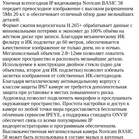
Уличная всепогодная IP видеокамера Novicam BASIC 58
передает превосходное изображение с высоким разрешением
5Мп 20 к/с и обеспечивает отличный обзор даже мельчайших
деталей.
Формат сжатия видеосигнала H.265+ обрабатывает данные с
минимальными потерями и экономит до 100% объёма на
жёстком диске при записи. Благодаря механическому ИК
фильтру и ИК подсветке до 60 метров, обеспечивается
качественное изображение не только днем, но и ночью.
Мегапиксельный объектив 2.8~12мм позволяет охватить
широкое пространство и распознать мельчайшие детали.
Используемое в конструкции двойное стекло (одно для
объектива, второе для ИК подсветки) позволит избежать
засветки изображения от собственных ИК-светодиодов.
Благодаря металлическому антивандальному корпусу с
классом защиты IP67 камере не требуется дополнительная
защита при установке в местах повышенного риска.
Аудиовход позволит подключить микрофон и прослушивать
окружающее пространство. Простота настройки и доступ к
камере из любой точки мира предоставляется бесплатным
облачным сервисом IPEYE, а поддержка стандарта ONVIF
обеспечит связь со всеми популярными IP
видеорегистраторами и программным обеспечением.
Высококачественная мегапиксельная камера Novicam BASIC
58 может быть использована в составе малых и крупных