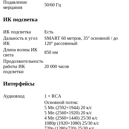
Подавление
50/60 Гц
мерцания
ИК подсветка
ИК подсветка
Есть
Дальность и угол
SMART 60 метров, 35° основной / до
ИК
120° рассеянный
Длина волны ИК
850 нм
света
Продолжительность
работы ИК
20 000 часов
подсветки
Интерфейсы
Аудиовход
1 × RCA
Основной поток:
5 Мп (2592×1944) 20 к/с
5 Мп (2560×1920) 20 к/с
4 Мп (2560×1440) 25/30 к/с
1080p (1920×1080) 25/30 к/с
720p (1280×720) 25/30 к/с