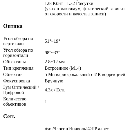
128 Кбит - 1.32 Гб/сутки
(указан максимум, фактический зависит
от скорости и качества записи)
Оптика
Угол обзора по
51°~19°
вертикали
Угол обзора по
98°~33°
горизонтали
Объективы
2.8~12 мм
Тип крепления
Встроенное (M14)
Объектив
5 Мп вариофокальный c ИК коррекцией
Фокусировка
Вручную
Зум Оптический /
4.3х / Есть
Цифровой
Количество
1
объективов
Сеть
rtsp://[логин]:[пароль]@[IP адрес