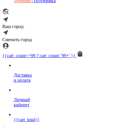
Telegram
| Поддержка
Ваш город:
Сменить город
{{cart_count<=99 ? cart_count: '99+' }}
Доставка
и оплата
Личный
кабинет
{{cart_total}}