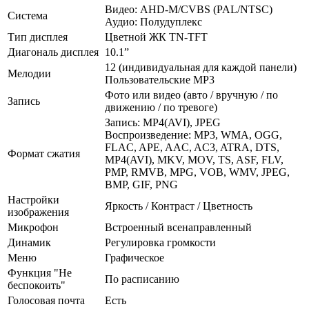
Видео: AHD-M/CVBS (PAL/NTSC)
Система
Аудио: Полудуплекс
Тип дисплея
Цветной ЖК TN-TFT
Диагональ дисплея
10.1”
12 (индивидуальная для каждой панели)
Мелодии
Пользовательские MP3
Фото или видео (авто / вручную / по
Запись
движению / по тревоге)
Запись: MP4(AVI), JPEG
Воспроизведение: MP3, WMA, OGG,
FLAC, APE, AAC, AC3, ATRA, DTS,
Формат сжатия
MP4(AVI), MKV, MOV, TS, ASF, FLV,
PMP, RMVB, MPG, VOB, WMV, JPEG,
BMP, GIF, PNG
Настройки
Яркость / Контраст / Цветность
изображения
Микрофон
Встроенный всенаправленный
Динамик
Регулировка громкости
Меню
Графическое
Функция "Не
По расписанию
беспокоить"
Голосовая почта
Есть