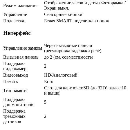
Отображение часов и даты / Фоторамка /
Режим ожидания
Экран выкл.
Управление
Сенсорные кнопки
Подсветка
Белая SMART подсветка кнопок
Интерфейс
Через вызывные панели
Управление замком
(регулировка задержки реле)
Вызывная панель
до 2 (см. совместимость)
Поддержка
2
видеокамер
Видеовыход
HD/Аналоговый
Память
Есть
Слот для карт microSD (до 32Гб, класс 10
Тип памяти
и выше)
Поддержка
5
доп.мониторов
Поддержка
тревожных
2
датчиков