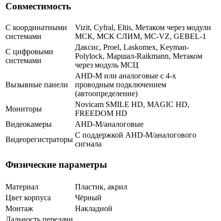
Совместимость
С координатными
Vizit, Cyfral, Eltis, Метаком через модули
системами
МСК, МСК СЛИМ, MC-VZ, GEBEL-1
Даксис, Proel, Laskomex, Keyman-
С цифровыми
Polylock, Маршал-Raikmann, Метаком
системами
через модуль МСЦ
AHD-M или аналоговые с 4-х
Вызывные панели
проводным подключением
(автоопределение)
Novicam SMILE HD, MAGIC HD,
Мониторы
FREEDOM HD
Видеокамеры
AHD-M/аналоговые
С поддержкой AHD-M/аналогового
Видеорегистраторы
сигнала
Физические параметры
Материал
Пластик, акрил
Цвет корпуса
Чёрный
Монтаж
Накладной
Дальность передачи