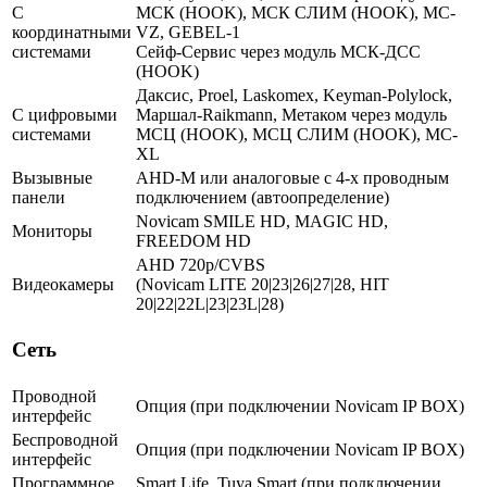
С
МСК (HOOK), МСК СЛИМ (HOOK), MC-
координатными
VZ, GEBEL-1
системами
Сейф-Сервис через модуль МСК-ДСС
(HOOK)
Даксис, Proel, Laskomex, Keyman-Polylock,
С цифровыми
Маршал-Raikmann, Метаком через модуль
системами
МСЦ (HOOK), МСЦ СЛИМ (HOOK), МС-
XL
Вызывные
AHD-M или аналоговые с 4-х проводным
панели
подключением (автоопределение)
Novicam SMILE HD, MAGIC HD,
Мониторы
FREEDOM HD
AHD 720p/CVBS
Видеокамеры
(Novicam LITE 20|23|26|27|28, HIT
20|22|22L|23|23L|28)
Сеть
Проводной
Опция (при подключении Novicam IP BOX)
интерфейс
Беспроводной
Опция (при подключении Novicam IP BOX)
интерфейс
Программное
Smart Life, Tuya Smart (при подключении