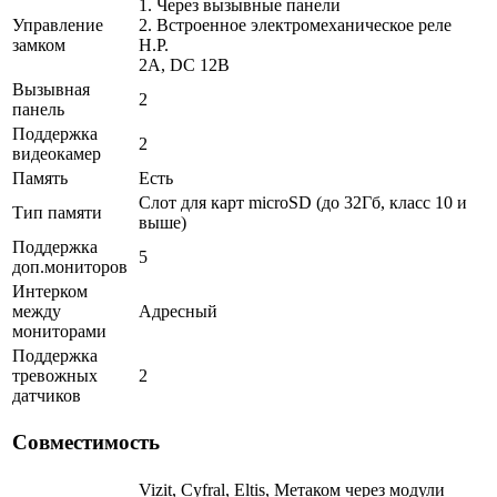
1. Через вызывные панели
Управление
2. Встроенное электромеханическое реле
замком
Н.Р.
2A, DC 12В
Вызывная
2
панель
Поддержка
2
видеокамер
Память
Есть
Слот для карт microSD (до 32Гб, класс 10 и
Тип памяти
выше)
Поддержка
5
доп.мониторов
Интерком
между
Адресный
мониторами
Поддержка
тревожных
2
датчиков
Совместимость
Vizit, Cyfral, Eltis, Метаком через модули