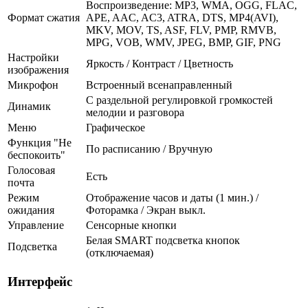
Воспроизведение: MP3, WMA, OGG, FLAC,
Формат сжатия
APE, AAC, AC3, ATRA, DTS, MP4(AVI),
MKV, MOV, TS, ASF, FLV, PMP, RMVB,
MPG, VOB, WMV, JPEG, BMP, GIF, PNG
Настройки
Яркость / Контраст / Цветность
изображения
Микрофон
Встроенный всенаправленный
С раздельной регулировкой громкостей
Динамик
мелодии и разговора
Меню
Графическое
Функция "Не
По расписанию / Вручную
беспокоить"
Голосовая
Есть
почта
Режим
Отображение часов и даты (1 мин.) /
ожидания
Фоторамка / Экран выкл.
Управление
Сенсорные кнопки
Белая SMART подсветка кнопок
Подсветка
(отключаемая)
Интерфейс