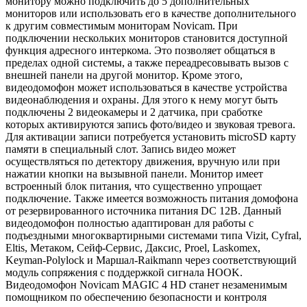
монитору можно подключить до 5 дополнительных
мониторов или использовать его в качестве дополнительного
к другим совместимым мониторам Novicam. При
подключении нескольких мониторов становится доступной
функция адресного интеркома. Это позволяет общаться в
пределах одной системы, а также переадресовывать вызов с
внешней панели на другой монитор. Кроме этого,
видеодомофон может использоваться в качестве устройства
видеонаблюдения и охраны. Для этого к нему могут быть
подключены 2 видеокамеры и 2 датчика, при сработке
которых активируются запись фото/видео и звуковая тревога.
Для активации записи потребуется установить microSD карту
памяти в специальный слот. Запись видео может
осуществляться по детектору движения, вручную или при
нажатии кнопки на вызывной панели. Монитор имеет
встроенный блок питания, что существенно упрощает
подключение. Также имеется возможность питания домофона
от резервированного источника питания DC 12В. Данный
видеодомофон полностью адаптирован для работы с
подъездными многоквартирными системами типа Vizit, Cyfral,
Eltis, Метаком, Сейф-Сервис, Даксис, Proel, Laskomex,
Keyman-Polylock и Маршал-Raikmann через соответствующий
модуль сопряжения с поддержкой сигнала HOOK.
Видеодомофон Novicam MAGIC 4 HD станет незаменимым
помощником по обеспечению безопасности и контроля