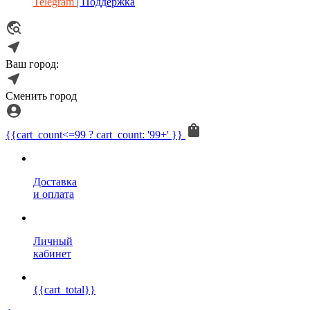
Telegram
| Поддержка
Ваш город:
Сменить город
{{cart_count<=99 ? cart_count: '99+' }}
Доставка
и оплата
Личный
кабинет
{{cart_total}}