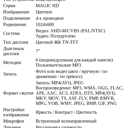
Серия
MAGIC HD
Изображение
Цветное
Подключение
4-х проводное
Разрешение
1024х600
Видео: AHD-M/CVBS (PAL/NTSC)
Система
Аудио: Полудуплекс
Тип дисплея
Цветной ЖК TN-TFT
Диагональ
7”
дисплея
6 (индивидуальная для каждой панели)
Мелодии
Пользовательские MP3
Фото или видео (авто / вручную / по
Запись
движению / по тревоге)
Запись: MP4(AVI), JPEG
Воспроизведение: MP3, WMA, OGG, FLAC,
Формат сжатия
APE, AAC, AC3, ATRA, DTS, MP4(AVI),
MKV, MOV, TS, ASF, FLV, PMP, RMVB,
MPG, VOB, WMV, JPEG, BMP, GIF, PNG
Настройки
Яркость / Контраст / Цветность
изображения
Микрофон
Встроенный всенаправленный
Динамик
Регулировка громкости