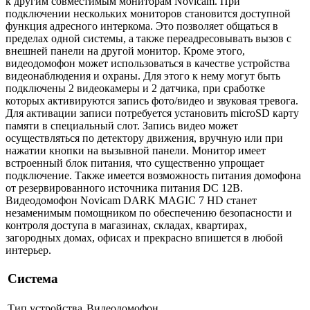
к другим совместимым мониторам Novicam. При
подключении нескольких мониторов становится доступной
функция адресного интеркома. Это позволяет общаться в
пределах одной системы, а также переадресовывать вызов с
внешней панели на другой монитор. Кроме этого,
видеодомофон может использоваться в качестве устройства
видеонаблюдения и охраны. Для этого к нему могут быть
подключены 2 видеокамеры и 2 датчика, при сработке
которых активируются запись фото/видео и звуковая тревога.
Для активации записи потребуется установить microSD карту
памяти в специальный слот. Запись видео может
осуществляться по детектору движения, вручную или при
нажатии кнопки на вызывной панели. Монитор имеет
встроенный блок питания, что существенно упрощает
подключение. Также имеется возможность питания домофона
от резервированного источника питания DC 12В.
Видеодомофон Novicam DARK MAGIC 7 HD станет
незаменимым помощником по обеспечению безопасности и
контроля доступа в магазинах, складах, квартирах,
загородных домах, офисах и прекрасно впишется в любой
интерьер.
Система
Тип устройства
Видеодомофон