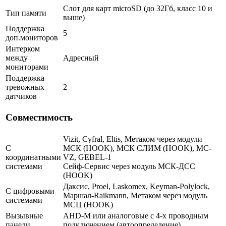
Слот для карт microSD (до 32Гб, класс 10 и
Тип памяти
выше)
Поддержка
5
доп.мониторов
Интерком
между
Адресный
мониторами
Поддержка
тревожных
2
датчиков
Совместимость
Vizit, Cyfral, Eltis, Метаком через модули
С
МСК (HOOK), МСК СЛИМ (HOOK), MC-
координатными
VZ, GEBEL-1
системами
Сейф-Сервис через модуль МСК-ДСС
(HOOK)
Даксис, Proel, Laskomex, Keyman-Polylock,
С цифровыми
Маршал-Raikmann, Метаком через модуль
системами
МСЦ (HOOK)
Вызывные
AHD-M или аналоговые с 4-х проводным
панели
подключением (автоопределение)