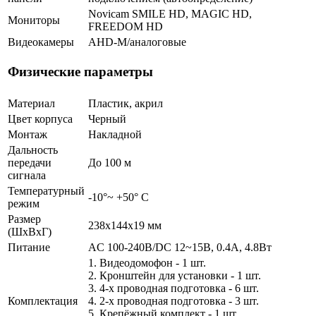
Novicam SMILE HD, MAGIC HD,
Мониторы
FREEDOM HD
Видеокамеры
AHD-M/аналоговые
Физические параметры
Материал
Пластик, акрил
Цвет корпуса
Черный
Монтаж
Накладной
Дальность
передачи
До 100 м
сигнала
Температурный
-10°~ +50° С
режим
Размер
238х144х19 мм
(ШxВxГ)
Питание
AC 100-240В/DC 12~15В, 0.4А, 4.8Вт
1. Видеодомофон - 1 шт.
2. Кронштейн для установки - 1 шт.
3. 4-х проводная подготовка - 6 шт.
Комплектация
4. 2-х проводная подготовка - 3 шт.
5. Крепёжный комплект - 1 шт.