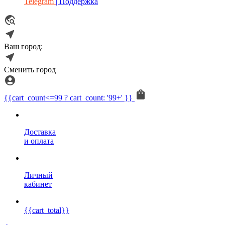
Telegram
| Поддержка
Ваш город:
Сменить город
{{cart_count<=99 ? cart_count: '99+' }}
Доставка
и оплата
Личный
кабинет
{{cart_total}}