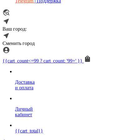
Telegram
| Поддержка
Ваш город:
Сменить город
{{cart_count<=99 ? cart_count: '99+' }}
Доставка
и оплата
Личный
кабинет
{{cart_total}}