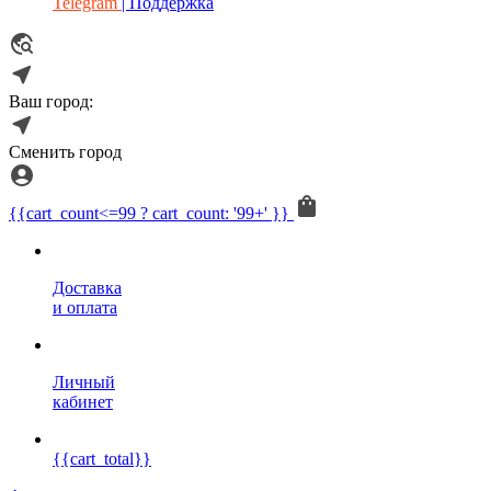
Telegram
| Поддержка
Ваш город:
Сменить город
{{cart_count<=99 ? cart_count: '99+' }}
Доставка
и оплата
Личный
кабинет
{{cart_total}}