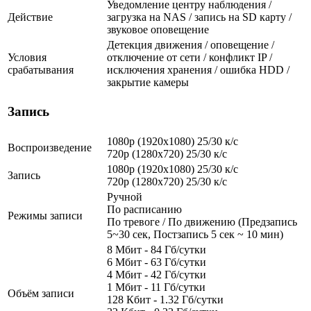
Уведомление центру наблюдения /
Действие
загрузка на NAS / запись на SD карту /
звуковое оповещение
Детекция движения / оповещение /
Условия
отключение от сети / конфликт IP /
срабатывания
исключения хранения / ошибка HDD /
закрытие камеры
Запись
1080p (1920х1080) 25/30 к/с
Воспроизведение
720p (1280х720) 25/30 к/с
1080p (1920х1080) 25/30 к/с
Запись
720p (1280х720) 25/30 к/с
Ручной
По расписанию
Режимы записи
По тревоге / По движению (Предзапись
5~30 сек, Постзапись 5 сек ~ 10 мин)
8 Мбит - 84 Гб/сутки
6 Мбит - 63 Гб/сутки
4 Мбит - 42 Гб/сутки
1 Мбит - 11 Гб/сутки
Объём записи
128 Кбит - 1.32 Гб/сутки