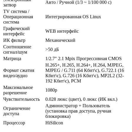
Авто / Ручной (1/3 ~ 1/100 000 с)
затвор
TV система /
Операционная
Интегрированная OS Linux
система
Графический
WEB интерфейс
интерфейс
ИК фильтр
Механический
Соотношение
>50 дБ
сигнал/шум
Матрица
1/2.7" 2.1 Mpix Прогрессивная CMOS
H.265+, H.265, H.264+, H.264, MJPEG,
Формат сжатия
MJPEG / G.711 (64 Кбит\с), G.722.1 (16
видео/аудио
Кбит\с), G.726 (16 Кбит\с), MP2L2 (32-
192 Кбит\с), PCM
Максимальное
1080p
разрешение
Чувствительность
0.028 люкс (цвет), 0 люкс (ИК вкл.)
Администратор + Пользователь
Ограничение
(установка прав доступа, ручная
доступа
блокировка)
Процессор
HiSilicon