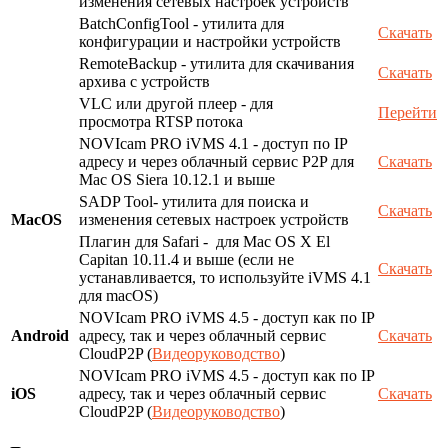
изменения сетевых настроек устройств
BatchConfigTool - утилита для
Скачать
конфигурации и настройки устройств
RemoteBackup - утилита для скачивания
Скачать
архива с устройств
VLC или другой плеер - для
Перейти
просмотра RTSP потока
NOVIcam PRO iVMS 4.1 - доступ по IP
адресу и через облачный сервис P2P для
Скачать
Mac OS Siera 10.12.1 и выше
SADP Tool- утилита для поиска и
Скачать
MacOS
изменения сетевых настроек устройств
Плагин для Safari - для Mac OS X El
Capitan 10.11.4 и выше (если не
Скачать
устанавливается, то используйте iVMS 4.1
для macOS)
NOVIcam PRO iVMS 4.5 - доступ как по IP
Android
адресу, так и через облачный сервис
Скачать
CloudP2P (
Видеоруководство
)
NOVIcam PRO iVMS 4.5 - доступ как по IP
iOS
адресу, так и через облачный сервис
Скачать
CloudP2P (
Видеоруководство
)