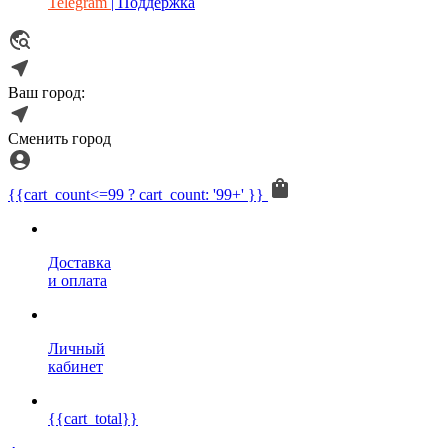
Telegram
| Поддержка
Ваш город:
Сменить город
{{cart_count<=99 ? cart_count: '99+' }}
Доставка
и оплата
Личный
кабинет
{{cart_total}}