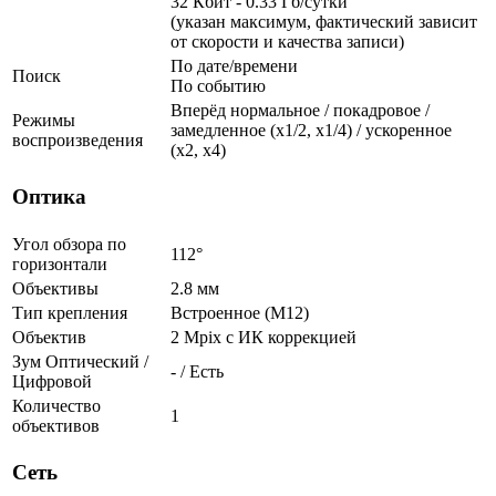
32 Кбит - 0.33 Гб/сутки
(указан максимум, фактический зависит
от скорости и качества записи)
По дате/времени
Поиск
По событию
Вперёд нормальное / покадровое /
Режимы
замедленное (х1/2, х1/4) / ускоренное
воспроизведения
(х2, х4)
Оптика
Угол обзора по
112°
горизонтали
Объективы
2.8 мм
Тип крепления
Встроенное (М12)
Объектив
2 Mpix c ИК коррекцией
Зум Оптический /
- / Есть
Цифровой
Количество
1
объективов
Сеть