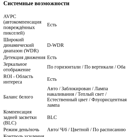
Системные возможности
AVPC
(автокомпенсация
Есть
повреждённых
пикселей)
Широкий
динамический
D-WDR
диапазон (WDR)
Детекция движения
Есть
Зеркальное
По горизонтали / По вертикали / Оба
отображение
ROI - Область
Есть
интереса
Авто / Заблокирован / Лампа
накаливания / Теплый свет /
Баланс белого
Естественный цвет / Флуорисцентная
лампа
Компенсация
задней засветки
BLC
(BLC)
Режим день/ночь
Авто/ Ч/б / Цветной / По расписанию
Контроль усиления