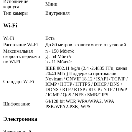
Исполнение
Мини
корпуса
Тип камеры
Внутренняя
Wi-Fi
Wi-Fi
Есть
Расстояние Wi-Fi
До 80 метров в зависимости от условий
Максимальная
n - 150 Мбит/с
скорость передачи
g - 54 Мбит/с
по Wi-Fi
b - 11 Мбит/с
IEEE 802.11 b/g/n (2.4~2.4835 ГГц, канал
20/40 МГц) Поддержка протоколов
Novicam / ONVIF 18.12 / ISAPI / TCP/IP /
Стандарт Wi-Fi
ICMP / HTTP / HTTPS / DHCP / DNS /
DDNS / RTP / RTSP / RTCP / NTP / UPnP
/ IGMP / QoS / NFS / SMB/CIFS
64/128-bit WEP, WPA/WPA2, WPA-
Шифрование
PSK/WPA2-PSK, WPS
Электроника
Электронный