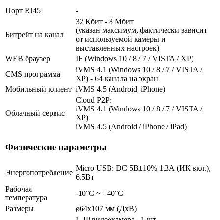
Порт RJ45
-
32 Кбит - 8 Мбит
(указан максимум, фактически зависит
Битрейт на канал
от используемой камеры и
выставленных настроек)
WEB браузер
IE (Windows 10 / 8 / 7 / VISTA / XP)
iVMS 4.1 (Windows 10 / 8 / 7 / VISTA /
CMS программа
XP) - 64 канала на экран
Мобильный клиент
iVMS 4.5 (Android, iPhone)
Cloud Р2Р:
iVMS 4.1 (Windows 10 / 8 / 7 / VISTA /
Облачный сервис
XP)
iVMS 4.5 (Android / iPhone / iPad)
Физические параметры
Micro USB: DC 5В±10% 1.3А (ИК вкл.),
Энергопотребление
6.5Вт
Рабочая
-10°С ~ +40°С
температура
Размеры
ø64х107 мм (ДхВ)
1. IP видеокамера - 1 шт