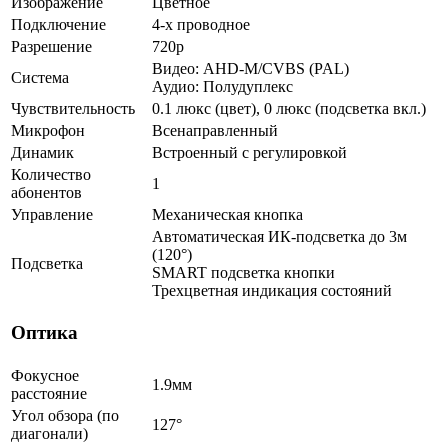
Изображение
Цветное
Подключение
4-х проводное
Разрешение
720p
Видео: AHD-M/CVBS (PAL)
Система
Аудио: Полудуплекс
Чувствительность
0.1 люкс (цвет), 0 люкс (подсветка вкл.)
Микрофон
Всенаправленный
Динамик
Встроенный с регулировкой
Количество
1
абонентов
Управление
Механическая кнопка
Автоматическая ИК-подсветка до 3м
(120°)
Подсветка
SMART подсветка кнопки
Трехцветная индикация состояний
Оптика
Фокусное
1.9мм
расстояние
Угол обзора (по
127°
диагонали)