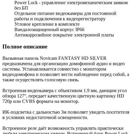
Power Lock - управление электромеханическим замком
без БП
Отдельное питание видеокамеры для постоянной
работы и подключения к видеорегистратору
Угловое крепление в комплекте
Вандалозащищенный корпус IP66
Антикоррозийное покрытие электронной платы
Полное описание
Вызывная панель Novicam FANTASY HD SILVER
предназначена для организации домофонной аудио и видео
системы. Устанавливается совместно с монитором
видеодомофона и позволяет вести наблюдение перед собой, а
также осуществлять голосовую связь.
Встроенная видеокамера с объективом 1.9 мм, дающим угол
обзора 127°, передает качественную цветную картинку HD
720p или CVBS формата на монитор.
ИК-подсветка с дальностью 3м позволяет увидеть посетителя
в условиях недостаточной освещенности.
Встроенное реле даёт возможность управлять практически
любым электрическим замком. Встроенный блок Power Lock