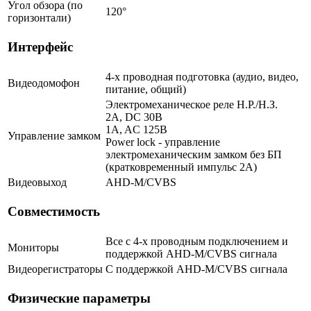
Угол обзора (по
120°
горизонтали)
Интерфейс
4-х проводная подготовка (аудио, видео,
Видеодомофон
питание, общий)
Электромеханическое реле Н.Р./Н.З.
2A, DC 30В
1A, AC 125В
Управление замком
Power lock - управление
электромеханическим замком без БП
(кратковременный импульс 2A)
Видеовыход
AHD-M/CVBS
Совместимость
Все с 4-х проводным подключением и
Мониторы
поддержкой AHD-M/CVBS сигнала
Видеорегистраторы
С поддержкой AHD-M/CVBS сигнала
Физические параметры