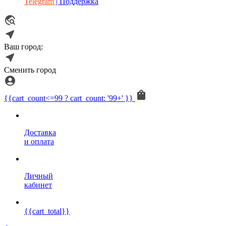
Telegram
| Поддержка
Ваш город:
Сменить город
{{cart_count<=99 ? cart_count: '99+' }}
Доставка
и оплата
Личный
кабинет
{{cart_total}}