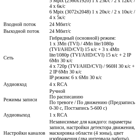
5 Mpix (2560x1920) 1 x 25к/с / 2 x 12к/с /
4 x 6к/с
6 Mpix (3072x2048) 1 x 20к/с / 2 x 10к/с /
4 x 5к/с
Входной поток
24 Мбит/с
Выходной поток
24 Мбит/с
Гибридный (основной) режим:
1 x 3Мп (TVI) / 4Мп lite/1080р
(TVI/AHD/CVI) 15 к/с + 3 x 4Мп
lite/1080р (TVI/AHD/CVI) 15 к/с + 2 IP
Сеть
6Мп 30 к/с
4 х 720р (TVI/AHD/CVI) / 960H 30 к/с +
2 IP 6Мп 30 к/с
IP режим: 6 х 6Мп 30 к/с
Аудиовход
4 x RCA
Ручной
По расписанию
Режимы записи
По тревоге / По движению (Предзапись
0-30 с, Постзапись 5-600 с)
Аудиовыход
1 x RCA
Независимые для каждого: параметры
записи, настройки детектора движения,
Настройки каналов
маскировка области (4 зоны), цвет
изображения (два интервала работы),