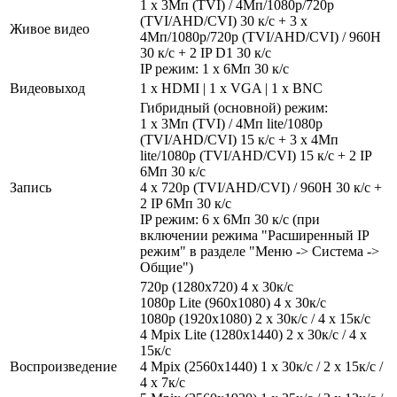
1 x 3Мп (TVI) / 4Мп/1080р/720p
(TVI/AHD/CVI) 30 к/с + 3 х
Живое видео
4Мп/1080р/720p (TVI/AHD/CVI) / 960H
30 к/с + 2 IP D1 30 к/с
IP режим: 1 х 6Мп 30 к/с
Видеовыход
1 x HDMI | 1 x VGA | 1 x BNC
Гибридный (основной) режим:
1 x 3Мп (TVI) / 4Мп lite/1080р
(TVI/AHD/CVI) 15 к/с + 3 x 4Мп
lite/1080р (TVI/AHD/CVI) 15 к/с + 2 IP
6Мп 30 к/с
Запись
4 х 720р (TVI/AHD/CVI) / 960H 30 к/с +
2 IP 6Мп 30 к/с
IP режим: 6 х 6Мп 30 к/с (при
включении режима "Расширенный IP
режим" в разделе "Меню -> Система ->
Общие")
720p (1280х720) 4 x 30к/с
1080p Lite (960х1080) 4 x 30к/с
1080р (1920x1080) 2 x 30к/с / 4 x 15к/с
4 Mpix Lite (1280x1440) 2 x 30к/с / 4 x
15к/с
Воспроизведение
4 Mpix (2560x1440) 1 x 30к/с / 2 x 15к/с /
4 x 7к/с