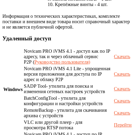
10. Крепёжные винты - 4 шт.
Информация о технических характеристиках, комплекте
поставки и внешнем виде товара носит справочный характер
и не является публичной офертой.
Удаленный доступ
Novicam PRO iVMS 4.1 - доступ как по IP
адресу, так и через облачный сервис
Скачать
P2P (
Руководство пользователя)
Novicam PRO iVMS 4.1 Lite - упрощенная
версия приложения для доступа по IP
Скачать
адрес и облаку P2P
SADP Tool- утилита для поиска и
Скачать
Windows
изменения сетевых настроек устройств
BatchConfigTool - утилита для
Скачать
конфигурации и настройки устройств
RemoteBackup - утилита для скачивания
Скачать
архива с устройств
VLC или другой плеер - для
Перейти
просмотра RTSP потока
Novicam PRO iVMS 4.1 - доступ по IP