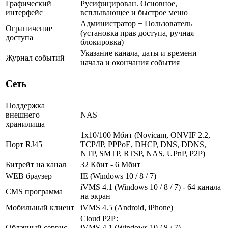
Графический
Русифицирован. Основное,
интерфейс
всплывающее и быстрое меню
Администратор + Пользователь
Ограничение
(установка прав доступа, ручная
доступа
блокировка)
Указание канала, даты и времени
Журнал событий
начала и окончания события
Сеть
Поддержка
внешнего
NAS
хранилища
1х10/100 Мбит (Novicam, ONVIF 2.2,
Порт RJ45
TCP/IP, PPPoE, DHCP, DNS, DDNS,
NTP, SMTP, RTSP, NAS, UPnP, P2P)
Битрейт на канал
32 Кбит - 6 Мбит
WEB браузер
IE (Windows 10 / 8 / 7)
iVMS 4.1 (Windows 10 / 8 / 7) - 64 канала
CMS программа
на экран
Мобильный клиент
iVMS 4.5 (Android, iPhone)
Cloud Р2Р:
Облачный сервис
iVMS 4.1 (Windows 10 / 8 / 7)