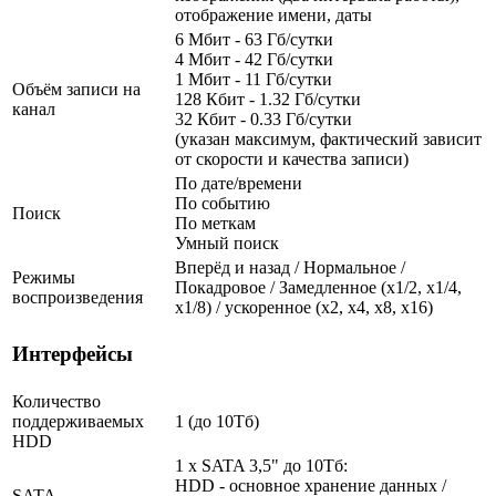
отображение имени, даты
6 Мбит - 63 Гб/сутки
4 Мбит - 42 Гб/сутки
1 Мбит - 11 Гб/сутки
Объём записи на
128 Кбит - 1.32 Гб/сутки
канал
32 Кбит - 0.33 Гб/сутки
(указан максимум, фактический зависит
от скорости и качества записи)
По дате/времени
По событию
Поиск
По меткам
Умный поиск
Вперёд и назад / Нормальное /
Режимы
Покадровое / Замедленное (х1/2, х1/4,
воспроизведения
х1/8) / ускоренное (х2, х4, х8, х16)
Интерфейсы
Количество
поддерживаемых
1 (до 10Тб)
HDD
1 x SATA 3,5" до 10Тб:
HDD - основное хранение данных /
SATA