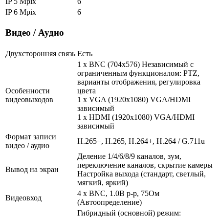
IP 5 Mpix
6
IP 6 Mpix
6
Видео / Аудио
Двухсторонняя связь
Есть
1 x BNC (704x576) Независимый с
ограниченным функционалом: PTZ,
варианты отображения, регулировка
Особенности
цвета
видеовыходов
1 x VGA (1920x1080) VGA/HDMI
зависимый
1 x HDMI (1920x1080) VGA/HDMI
зависимый
Формат записи
H.265+, H.265, H.264+, H.264 / G.711u
видео / аудио
Деление 1/4/6/8/9 каналов, зум,
переключение каналов, скрытие камеры
Вывод на экран
Настройка выхода (стандарт, светлый,
мягкий, яркий)
4 x BNC, 1.0В p-p, 75Ом
Видеовход
(Автоопределение)
Гибридный (основной) режим: