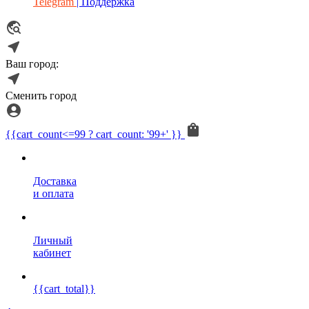
Telegram
| Поддержка
Ваш город:
Сменить город
{{cart_count<=99 ? cart_count: '99+' }}
Доставка
и оплата
Личный
кабинет
{{cart_total}}