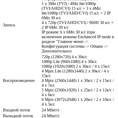
1 x 3Мп (TVI) / 4Мп lite/1080р
(TVI/AHD/CVI) 15 к/с + 3 x 4Мп
lite/1080р (TVI/AHD/CVI) 15 к/с + 2 IP
6Мп 30 к/с
4 х 720р (TVI/AHD/CVI) / 960H 30 к/с +
Запись
2 IP 6Мп 30 к/с
IP режим: 6 х 6Мп 30 к/с (при
включении режима Enchanced IP mode в
разделе "Главное меню ->
Конфигурация системы -> Общие ->
Дополнительно)
720p (1280х720) 4 x 30к/с
1080p Lite (960х1080) 4 x 30к/с
1080р (1920x1080) 2 x 30к/с / 4 x 15к/с
4 Mpix Lite (1280x1440) 2 x 30к/с / 4 x
15к/с
Воспроизведение
4 Mpix (2560x1440) 1 x 30к/с / 2 x 15к/с /
4 x 7к/с
5 Mpix (2560x1920) 1 x 25к/с / 2 x 12к/с /
4 x 6к/с
6 Mpix (3072x2048) 1 x 20к/с / 2 x 10к/с /
4 x 5к/с
Входной поток
24 Мбит/с
Выходной поток
24 Мбит/с