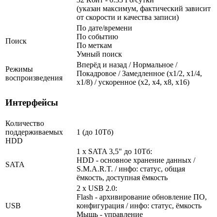
(указан максимум, фактический зависит
от скорости и качества записи)
По дате/времени
По событию
Поиск
По меткам
Умный поиск
Вперёд и назад / Нормальное /
Режимы
Покадровое / Замедленное (х1/2, х1/4,
воспроизведения
х1/8) / ускоренное (х2, х4, х8, х16)
Интерфейсы
Количество
поддерживаемых
1 (до 10Тб)
HDD
1 x SATA 3,5" до 10Тб:
HDD - основное хранение данных /
SATA
S.M.A.R.T. / инфо: статус, общая
ёмкость, доступная ёмкость
2 x USB 2.0:
Flash - архивирование обновление ПО,
USB
конфигурация / инфо: статус, ёмкость
Мышь - управление