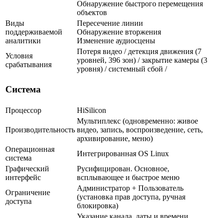
Обнаружение быстрого перемещения
объектов
Виды
Пересечение линии
поддерживаемой
Обнаружение вторжения
аналитики
Изменение аудиосцены
Потеря видео / детекция движения (7
Условия
уровней, 396 зон) / закрытие камеры (3
срабатывания
уровня) / системный сбой /
Система
Процессор
HiSilicon
Мультиплекс (одновременно: живое
Производительность
видео, запись, воспроизведение, сеть,
архивирование, меню)
Операционная
Интегрированная OS Linux
система
Графический
Русифицирован. Основное,
интерфейс
всплывающее и быстрое меню
Администратор + Пользователь
Ограничение
(установка прав доступа, ручная
доступа
блокировка)
Указание канала, даты и времени