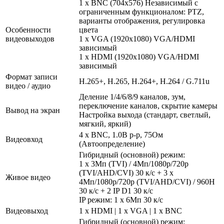
1 x BNC (704x576) Независимый с
ограниченным функционалом: PTZ,
варианты отображения, регулировка
Особенности
цвета
видеовыходов
1 x VGA (1920x1080) VGA/HDMI
зависимый
1 x HDMI (1920x1080) VGA/HDMI
зависимый
Формат записи
H.265+, H.265, H.264+, H.264 / G.711u
видео / аудио
Деление 1/4/6/8/9 каналов, зум,
переключение каналов, скрытие камеры
Вывод на экран
Настройка выхода (стандарт, светлый,
мягкий, яркий)
4 x BNC, 1.0В p-p, 75Ом
Видеовход
(Автоопределение)
Гибридный (основной) режим:
1 x 3Мп (TVI) / 4Мп/1080р/720p
(TVI/AHD/CVI) 30 к/с + 3 х
Живое видео
4Мп/1080р/720p (TVI/AHD/CVI) / 960H
30 к/с + 2 IP D1 30 к/с
IP режим: 1 х 6Мп 30 к/с
Видеовыход
1 x HDMI | 1 x VGA | 1 x BNC
Гибридный (основной) режим: