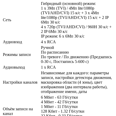
Гибридный (основной) режим:
1 x 3Мп (TVI) / 4Мп lite/1080р
(TVI/AHD/CVI) 15 к/с + 3 x 4Мп
lite/1080р (TVI/AHD/CVI) 15 к/с + 2 IP
Сеть
6Мп 30 к/с
4 х 720р (TVI/AHD/CVI) / 960H 30 к/с +
2 IP 6Мп 30 к/с
IP режим: 6 х 6Мп 30 к/с
Аудиовход
4 x RCA
Ручной
По расписанию
Режимы записи
По тревоге / По движению (Предзапись
0-30 с, Постзапись 5-600 с)
Аудиовыход
1 x RCA
Независимые для каждого: параметры
записи, настройки детектора движения,
Настройки каналов
маскировка области (4 зоны), цвет
изображения (два интервала работы),
отображение имени, даты
6 Мбит - 63 Гб/сутки
4 Мбит - 42 Гб/сутки
1 Мбит - 11 Гб/сутки
Объём записи на
128 Кбит - 1.32 Гб/сутки
канал
32 Кбит - 0.33 Гб/сутки