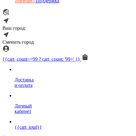
Telegram
| Поддержка
Ваш город:
Сменить город
{{cart_count<=99 ? cart_count: '99+' }}
Доставка
и оплата
Личный
кабинет
{{cart_total}}